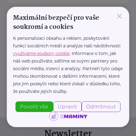
×
STEZKA ČESKEM, Z.S.
Maximální bezpečí pro vaše
Kolmá 1172/8
Plzeň - Doubravka
soukromí a cookies
Stezka Českem je nekomerční
K personalizaci obsahu a reklam, poskytování
projekt party nadšenců
funkcí sociálních médií a analýze naší návštěvnosti
, kteří se spojili s Klubem českých
využíváme soubory cookie
. Informace o tom, jak
turistů
náš web používáte, sdílíme se svými partnery pro
a ...
sociální média, inzerci a analýzy. Partneři tyto údaje
mohou zkombinovat s dalšími informacemi, které
https://www.stezkaceskem.cz/
jste jim poskytli nebo které získali v důsledku toho,
stezkaceskem@email.cz
že používáte jejich služby.
Povolit vše
Upravit
Odmítnout
Newsletter