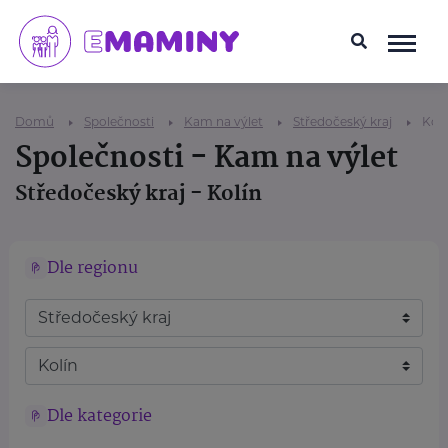
Domů
Společnosti
Kam na výlet
Středočeský kraj
Kolí
Společnosti - Kam na výlet
Středočeský kraj - Kolín
Dle regionu
Dle kategorie