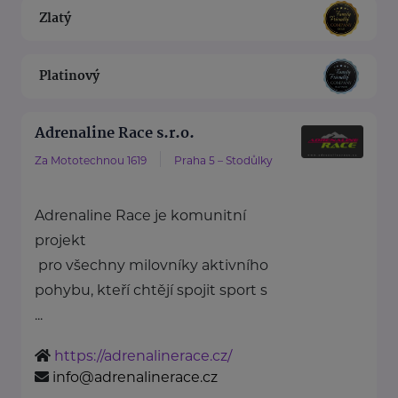
Zlatý
Platinový
Adrenaline Race s.r.o.
Za Mototechnou 1619
Praha 5 – Stodůlky
Adrenaline Race je komunitní
projekt
pro všechny milovníky aktivního
pohybu, kteří chtějí spojit sport s
...
https://adrenalinerace.cz/
info@adrenalinerace.cz