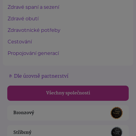
Zdravé spaní a sezení
Zdravé obutí
Zdravotnické potřeby
Cestování
Propojování generací
Dle úrovně partnerství
Všechny společnosti
Bronzový
Stříbrný