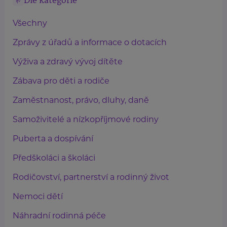
Dle kategorie
Všechny
Zprávy z úřadů a informace o dotacích
Výživa a zdravý vývoj dítěte
Zábava pro děti a rodiče
Zaměstnanost, právo, dluhy, daně
Samoživitelé a nízkopříjmové rodiny
Puberta a dospívání
Předškoláci a školáci
Rodičovství, partnerství a rodinný život
Nemoci dětí
Náhradní rodinná péče