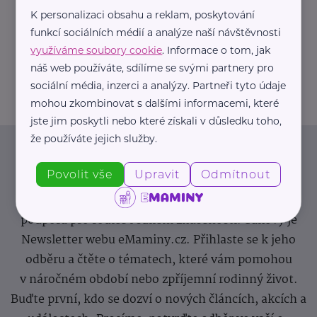
K personalizaci obsahu a reklam, poskytování
https://hartmanndirect.com/cs-cz
funkcí sociálních médií a analýze naší návštěvnosti
+420 800 100 150
využíváme soubory cookie
. Informace o tom, jak
info@hartmanndirect.cz
náš web používáte, sdílíme se svými partnery pro
sociální média, inzerci a analýzy. Partneři tyto údaje
mohou zkombinovat s dalšími informacemi, které
jste jim poskytli nebo které získali v důsledku toho,
že používáte jejich služby.
Newsletter
Povolit vše
Upravit
Odmítnout
Pravidelný přísun novinek, inspirace na každý den,
podpora pro rodiče i sdílení zkušeností. Takový je
Newsletter webu eMaminy.cz. Přihlaste se k jeho
odběru a čtěte o tématech, které vám pomohou
v náročném období nebo zpříjemní rodinný život.
Buďte první, kdo se dozví o nových článcích, akcích a