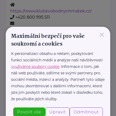
https://www.klubsvobodnychmatek.cz/
+420 800 995 511
×
info@klubsvobodnychmatek.cz
Maximální bezpečí pro vaše
soukromí a cookies
Oděvní banka z.s.
K personalizaci obsahu a reklam, poskytování
Povltavská 5/74
Praha 7 – Troja
funkcí sociálních médií a analýze naší návštěvnosti
"Dáváme oblečení nový život,
využíváme soubory cookie
. Informace o tom, jak
pomáháme potřebným."
náš web používáte, sdílíme se svými partnery pro
Oděvní banka je charitativní
sociální média, inzerci a analýzy. Partneři tyto údaje
mohou zkombinovat s dalšími informacemi, které
organizace, která každoročně
jste jim poskytli nebo které získali v důsledku toho,
poskytuje více ...
že používáte jejich služby.
https://www.odevnibanka.cz/
Povolit vše
Upravit
Odmítnout
+420 702 019 159