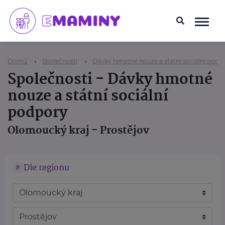
Domů
Společnosti
Dávky hmotné nouze a státní sociální podp
Společnosti - Dávky hmotné
nouze a státní sociální
podpory
Olomoucký kraj - Prostějov
Dle regionu