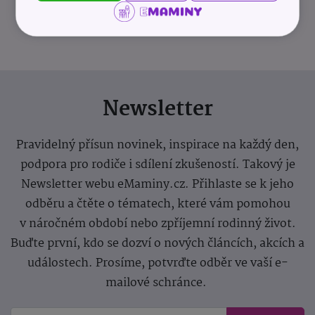
info@odevnibanka.cz
Newsletter
Pravidelný přísun novinek, inspirace na každý den,
podpora pro rodiče i sdílení zkušeností. Takový je
Newsletter webu eMaminy.cz. Přihlaste se k jeho
odběru a čtěte o tématech, které vám pomohou
v náročném období nebo zpříjemní rodinný život.
Buďte první, kdo se dozví o nových článcích, akcích a
událostech. Prosíme, potvrďte odběr ve vaší e-
mailové schránce.