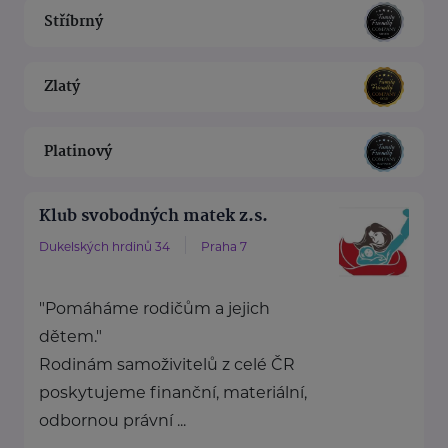
Stříbrný
Zlatý
Platinový
Klub svobodných matek z.s.
Dukelských hrdinů 34
Praha 7
"Pomáháme rodičům a jejich
dětem."
Rodinám samoživitelů z celé ČR
poskytujeme finanční, materiální,
odbornou právní ...