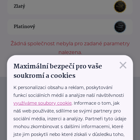
Zlatý
Platinový
Žádná společnost nebyla pro zadané parametry
nalezena.
×
Maximální bezpečí pro vaše
soukromí a cookies
K personalizaci obsahu a reklam, poskytování
Newsletter
funkcí sociálních médií a analýze naší návštěvnosti
využíváme soubory cookie
. Informace o tom, jak
Pravidelný přísun novinek, inspirace na každý den,
náš web používáte, sdílíme se svými partnery pro
podpora pro rodiče i sdílení zkušeností. Takový je
sociální média, inzerci a analýzy. Partneři tyto údaje
Newsletter webu eMaminy.cz. Přihlaste se k jeho
mohou zkombinovat s dalšími informacemi, které
jste jim poskytli nebo které získali v důsledku toho,
odběru a čtěte o tématech, které vám pomohou