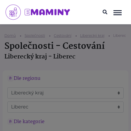
Domů
Společnosti
Cestování
Liberecký kraj
Liberec
Společnosti - Cestování
Liberecký kraj - Liberec
Dle regionu
Dle kategorie