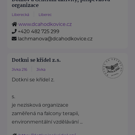
organizace
Liberecká
Liberec
www.dcahodkovice.cz
+420 482 725 299
lachmanova@dcahodkovice.cz
Dotkni se křídel z.s.
Jívka 216
Jívka
Dotkni se křídel z.
s.
je nezisková organizace
zaměřená na falcony terapii,
environmentální vzdělávání ...