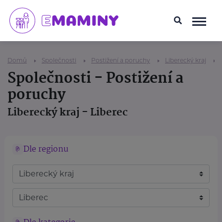
Domů
Společnosti
Postižení a poruchy
Liberecký kraj
Společnosti - Postižení a
poruchy
Liberecký kraj - Liberec
Dle regionu