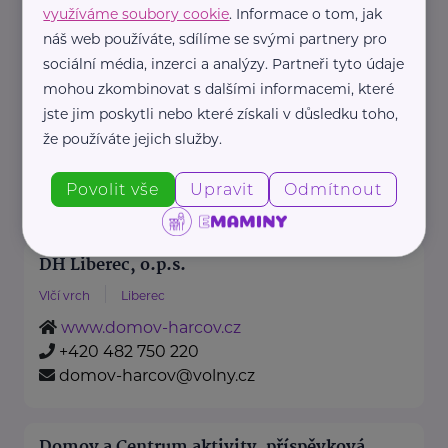
využíváme soubory cookie
. Informace o tom, jak
náš web používáte, sdílíme se svými partnery pro
Dětské centrum Liberec, příspěvková
sociální média, inzerci a analýzy. Partneři tyto údaje
organizace
mohou zkombinovat s dalšími informacemi, které
jste jim poskytli nebo které získali v důsledku toho,
Pekárkova
Liberec
že používáte jejich služby.
dc-liberec.cz
+420 485 100 274
Povolit vše
Upravit
Odmítnout
reditel@dc-liberec.cz
DH Liberec, o.p.s.
Vlčí vrch
Liberec
www.domov-harcov.cz
+420 482 750 220
domov-harcov@volny.cz
Domov a Centrum aktivity, příspěvková