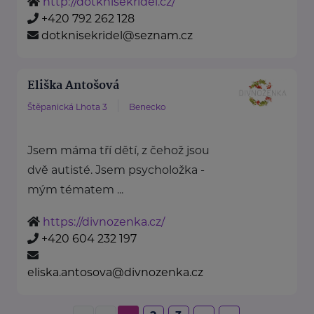
http://dotknisekridel.cz/
+420 792 262 128
dotknisekridel@seznam.cz
Eliška Antošová
Štěpanická Lhota 3
Benecko
Jsem máma tří dětí, z čehož jsou
dvě autisté. Jsem psycholožka -
mým tématem ...
https://divnozenka.cz/
+420 604 232 197
eliska.antosova@divnozenka.cz