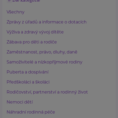
Dle kategorie
Všechny
Zprávy z úřadů a informace o dotacích
Výživa a zdravý vývoj dítěte
Zábava pro děti a rodiče
Zaměstnanost, právo, dluhy, daně
Samoživitelé a nízkopříjmové rodiny
Puberta a dospívání
Předškoláci a školáci
Rodičovství, partnerství a rodinný život
Nemoci dětí
Náhradní rodinná péče