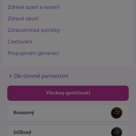
Zdravé spaní a sezení
Zdravé obutí
Zdravotnické potřeby
Cestování
Propojování generací
Dle úrovně partnerství
Všechny společnosti
Bronzový
Stříbrný