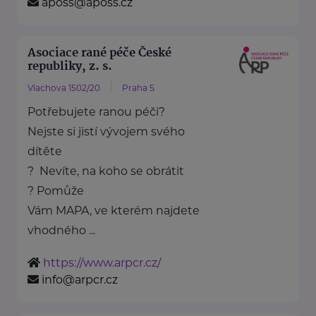
aposs@aposs.cz
Asociace rané péče České
republiky, z. s.
Vlachova 1502/20
Praha 5
Potřebujete ranou péči?
Nejste si jistí vývojem svého
dítěte
? Nevíte, na koho se obrátit
? Pomůže
Vám MAPA, ve kterém najdete
vhodného ...
https://www.arpcr.cz/
info@arpcr.cz