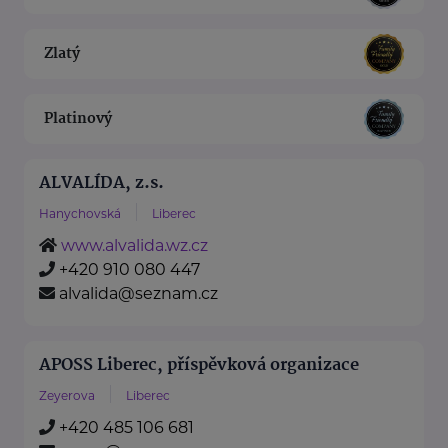
Zlatý
Platinový
ALVALÍDA, z.s.
Hanychovská
Liberec
www.alvalida.wz.cz
+420 910 080 447
alvalida@seznam.cz
APOSS Liberec, příspěvková organizace
Zeyerova
Liberec
+420 485 106 681