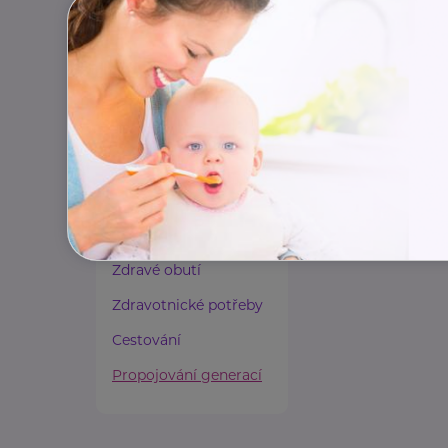
Paliativní péče
Rady a tipy
Harmonie duše a těla
Zaměstnávání osob ze
zdravotním
postižením
Lázeňství a wellness
Zdravé spaní a sezení
Zdravé obutí
Zdravotnické potřeby
Cestování
Propojování generací