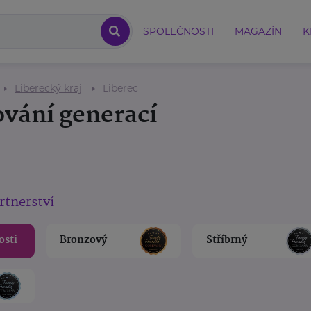
SPOLEČNOSTI
MAGAZÍN
K
Liberecký kraj
Liberec
ování generací
rtnerství
osti
Bronzový
Stříbrný