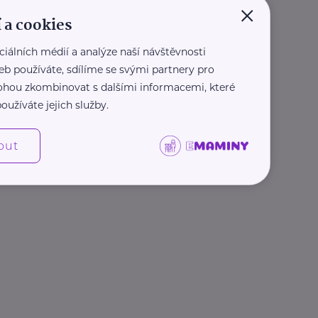
×
 a cookies
ciálních médií a analýze naší návštěvnosti
eb používáte, sdílíme se svými partnery pro
 mohou zkombinovat s dalšími informacemi, které
oužíváte jejich služby.
out