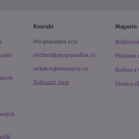
Kontakt
Magazín
y
Rodičovsk
Pro prarodiče s.r.o.
obchod@proprarodice.cz
hodní
Přídavek 
redakce@emaminy.cz
Rodina a 
skové
Zobrazit více
Škola a v
bových
těží