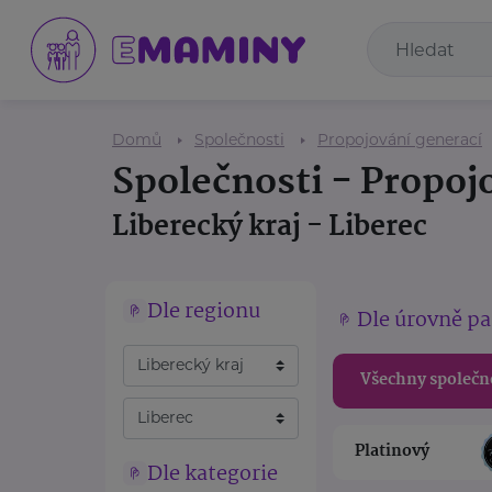
Domů
Společnosti
Propojování generací
Společnosti - Propoj
Liberecký kraj - Liberec
Dle regionu
Dle úrovně pa
Všechny společn
Platinový
Dle kategorie