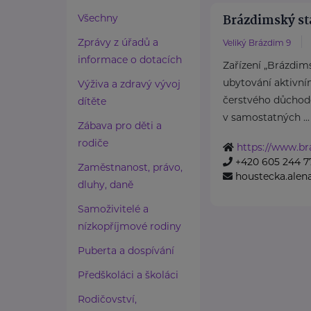
Brázdimský sta
Všechny
Zprávy z úřadů a
Veliký Brázdim 9
informace o dotacích
Zařízení „Brázdims
ubytování aktivní
Výživa a zdravý vývoj
čerstvého důchod
dítěte
v samostatných ...
Zábava pro děti a
rodiče
https://www.br
+420 605 244 7
Zaměstnanost, právo,
houstecka.ale
dluhy, daně
Samoživitelé a
nízkopříjmové rodiny
Puberta a dospívání
Předškoláci a školáci
Rodičovství,