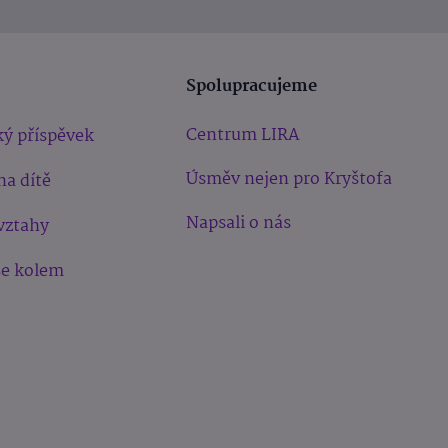
Spolupracujeme
Centrum LIRA
ý příspěvek
Úsměv nejen pro Kryštofa
na dítě
Napsali o nás
vztahy
še kolem