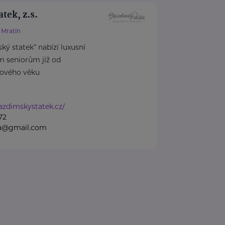
tek, z.s.
Mratín
ký statek“ nabízí luxusní
m seniorům již od
ového věku
azdimskystatek.cz/
72
na@gmail.com