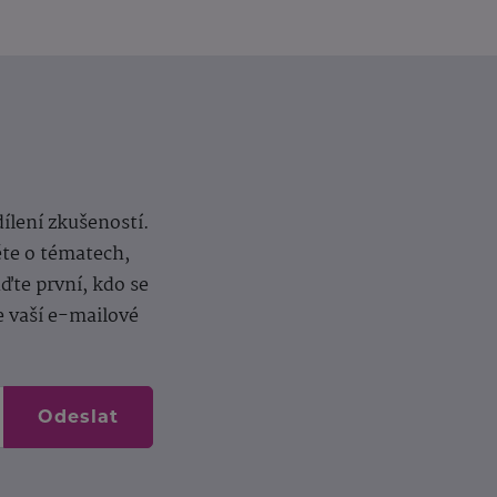
dílení zkušeností.
ěte o tématech,
te první, kdo se
e vaší e-mailové
Odeslat