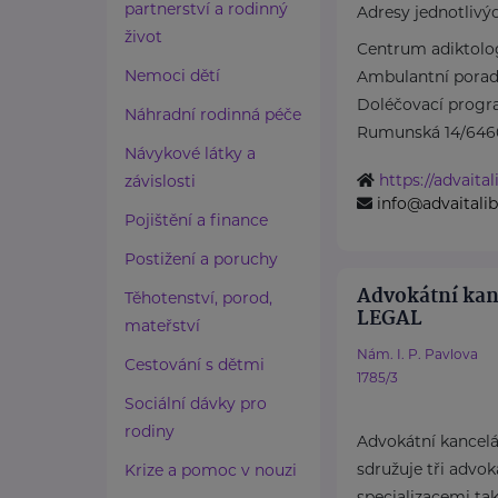
partnerství a rodinný
Adresy jednotlivýc
život
Centrum adiktolo
Nemoci dětí
Ambulantní porad
Doléčovací progr
Náhradní rodinná péče
Rumunská 14/6460 
Návykové látky a
https://advaital
závislosti
info@advaitalib
Pojištění a finance
Postižení a poruchy
Advokátní ka
Těhotenství, porod,
LEGAL
mateřství
Nám. I. P. Pavlova
Cestování s dětmi
1785/3
Sociální dávky pro
rodiny
Advokátní kance
sdružuje tři advok
Krize a pomoc v nouzi
specializacemi tak