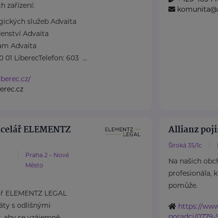
h zařízení:
komunita@ad
gických služeb Advaita
enství Advaita
am Advaita
01 LiberecTelefon: 603 ...
iberec.cz/
erec.cz
ncelář ELEMENTZ
Allianz poji
Široká 35/1c
Praha 2 – Nové
Na našich obc
Město
profesionála, 
pomůže.
lář ELEMENTZ LEGAL
áty s odlišnými
https://www
poradci/0779-
, aby se vzájemně ...