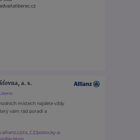
vaitaliberec.cz
šťovna, a. s.
Liberec
hodních místech najdete vždy
který vám rád poradí a
.allianz.cz/cs_CZ/pobocky-a-
Sedlar.html