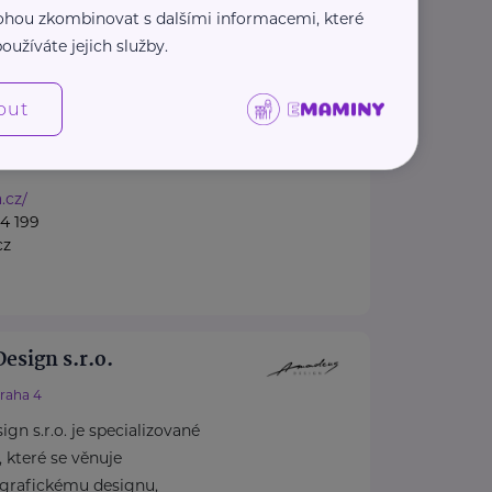
 mohou zkombinovat s dalšími informacemi, které
l cosmetics s.r.o.
oužíváte jejich služby.
Brno – Maloměřice
značka botanické péče o pleť,
out
prémiovou přírodní kosmetiku
.
.cz/
4 199
cz
sign s.r.o.
raha 4
 s.r.o. je specializované
, které se věnuje
grafickému designu,