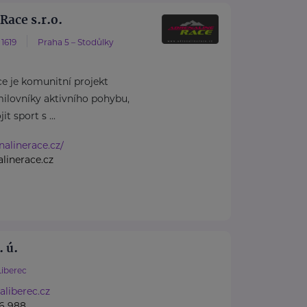
Race s.r.o.
1619
Praha 5 – Stodůlky
e je komunitní projekt
ilovníky aktivního pohybu,
it sport s ...
nalinerace.cz/
linerace.cz
 ú.
Liberec
liberec.cz
6 988