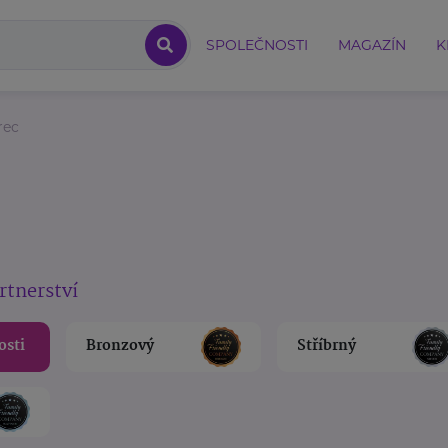
SPOLEČNOSTI
MAGAZÍN
K
rec
rtnerství
osti
Bronzový
Stříbrný