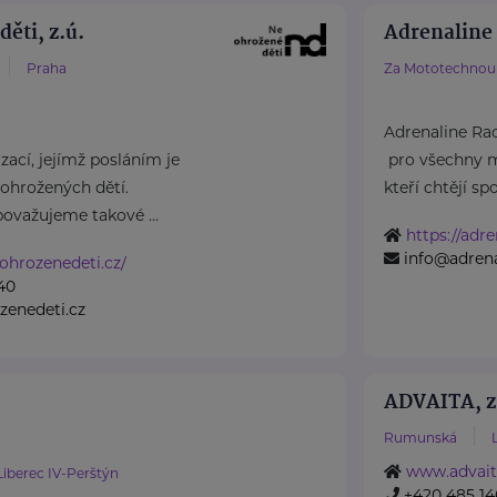
ěti, z.ú.
Adrenaline 
Praha
Za Mototechnou 
Adrenaline Rac
ací, jejímž posláním je
pro všechny m
ohrožených dětí.
kteří chtějí spoj
považujeme takové ...
https://adre
info@adrena
ohrozenedeti.cz/
40
zenedeti.cz
ADVAITA, z.
.
Rumunská
www.advaita
Liberec IV-Perštýn
+420 485 14