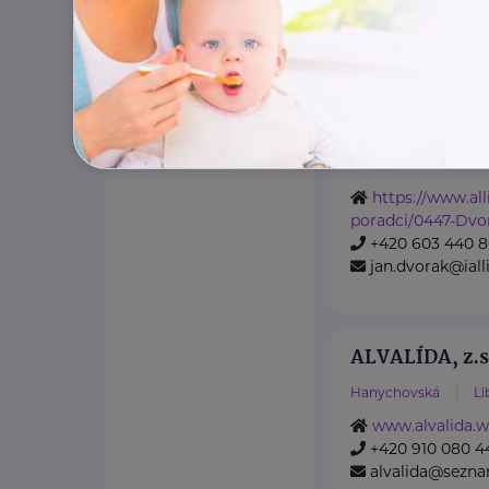
Allianz pojišťo
8. března 20/12
L
Na našich obchod
profesionála, kter
pomůže.
https://www.all
poradci/0447-Dvo
+420 603 440 
jan.dvorak@iall
ALVALÍDA, z.s
Hanychovská
Li
www.alvalida.w
+420 910 080 4
alvalida@sezna