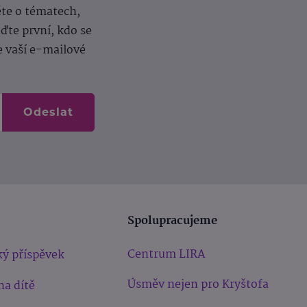
ěte o tématech,
te první, kdo se
e vaší e-mailové
Odeslat
Spolupracujeme
Centrum LIRA
ý příspěvek
Úsměv nejen pro Kryštofa
na dítě