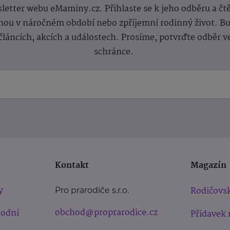
letter webu eMaminy.cz. Přihlaste se k jeho odběru a čt
ou v náročném období nebo zpříjemní rodinný život. Buď
článcích, akcích a událostech. Prosíme, potvrďte odběr v
schránce.
Kontakt
Magazín
y
Rodičovsk
Pro prarodiče s.r.o.
obchod@proprarodice.cz
hodní
Přídavek 