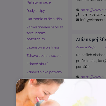
Paliativní péče
https://www.el
Rady a tipy
+420 739 307 3
Harmonie duše a těla
info@elementz.
Zaměstnávání osob ze
zdravotním
Allianz pojišťo
postižením
Lázeňství a wellness
Železná 252/18
L
Na našich obchod
Zdravé spaní a sezení
profesionála, kter
Zdravé obutí
pomůže.
Zdravotnické potřeby
https://www.all
Cestování
poradci/0788-Kub
+420 602 844 
Propojování generací
jiri.kubecek@ial