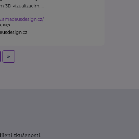
m 3D vizualizacím, ...
w.amadeusdesign.cz/
8 557
usdesign.cz
»
dílení zkušeností.