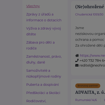
(Ne)ohrožené d
Všechny
Zprávy z úřadů a
Chudenická 1059/30
informace o dotacích
Jsme
Výživa a zdravý vývoj
neziskovou organiz
dítěte
ochrana a pomoc 
Zábava pro děti a
Za ohrožené děti 
rodiče
https://www.ne
Zaměstnanost, právo,
+420 732 784 6
dluhy, daně
reditel@neohro
Samoživitelé a
nízkopříjmové rodiny
Puberta a dospívání
Bronzový partner
ADVAITA, z. ú
Předškoláci a školáci
Rumunská 14/6
Rodičovství,