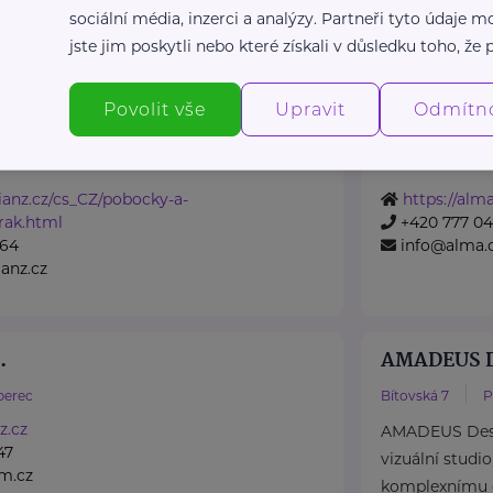
sociální média, inzerci a analýzy. Partneři tyto údaje
vna, a. s.
Alma-natura
jste jim poskytli nebo které získali v důsledku toho, že p
iberec
Franzova 63a
ních místech najdete vždy
Alma je česká 
Povolit vše
Upravit
Odmítn
ý vám rád poradí a
která nabízí 
založenou na ..
ianz.cz/cs_CZ/pobocky-a-
https://alma
rak.html
+420 777 04
864
info@alma.
ianz.cz
.
AMADEUS De
berec
Bítovská 7
P
z.cz
AMADEUS Design
47
vizuální studio
m.cz
komplexnímu 