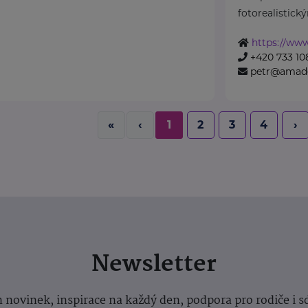
fotorealistický
https://ww
+420 733 10
petr@amade
«
‹
1
2
3
4
›
Newsletter
 novinek, inspirace na každý den, podpora pro rodiče i s