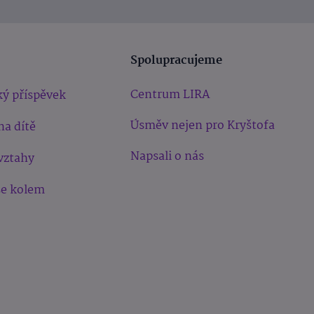
Spolupracujeme
Centrum LIRA
ý příspěvek
Úsměv nejen pro Kryštofa
na dítě
Napsali o nás
vztahy
še kolem