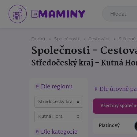
Domů
Společnosti
Cestování
Středoče
Společnosti - Cestov
Středočeský kraj - Kutná Ho
Dle regionu
Dle úrovně pa
Všechny společn
Platinový
Dle kategorie