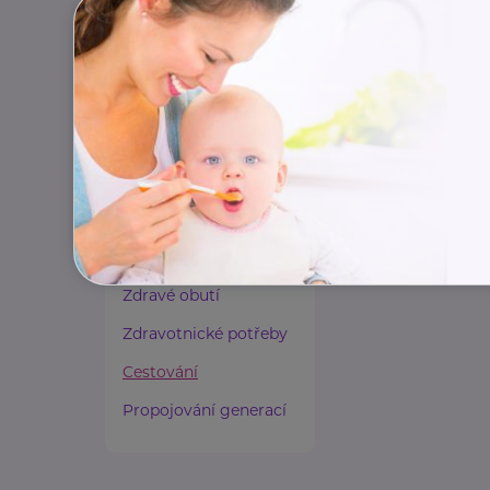
Paliativní péče
Rady a tipy
Harmonie duše a těla
Zaměstnávání osob ze
zdravotním
postižením
Lázeňství a wellness
Zdravé spaní a sezení
Zdravé obutí
Zdravotnické potřeby
Cestování
Propojování generací