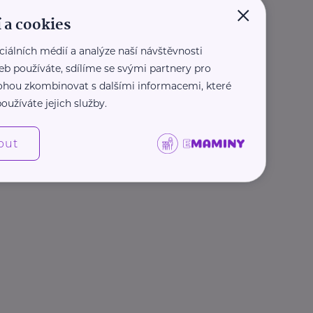
×
 a cookies
ciálních médií a analýze naší návštěvnosti
eb používáte, sdílíme se svými partnery pro
 mohou zkombinovat s dalšími informacemi, které
oužíváte jejich služby.
out