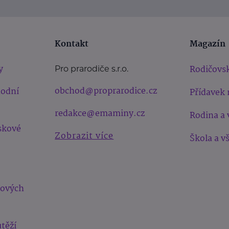
Kontakt
Magazín
y
Rodičovsk
Pro prarodiče s.r.o.
obchod@proprarodice.cz
hodní
Přídavek 
redakce@emaminy.cz
Rodina a 
skové
Zobrazit více
Škola a v
bových
těží