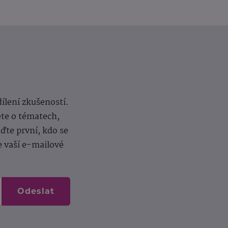
dílení zkušeností.
ěte o tématech,
te první, kdo se
e vaší e-mailové
Odeslat