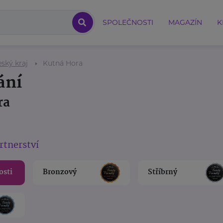
SPOLEČNOSTI
MAGAZÍN
K
ský kraj
Kutná Hora
ání
ra
rtnerství
osti
Bronzový
Stříbrný