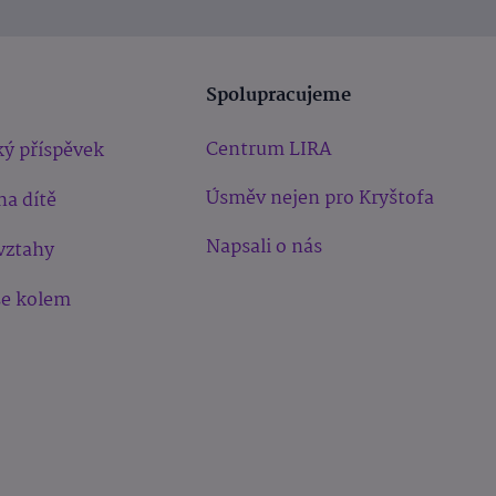
Spolupracujeme
Centrum LIRA
ý příspěvek
Úsměv nejen pro Kryštofa
na dítě
Napsali o nás
vztahy
še kolem