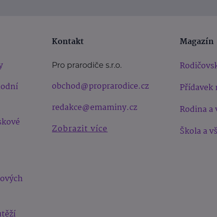
Kontakt
Magazín
y
Rodičovsk
Pro prarodiče s.r.o.
obchod@proprarodice.cz
hodní
Přídavek 
redakce@emaminy.cz
Rodina a 
skové
Zobrazit více
Škola a v
bových
těží