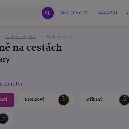
SPOLEČNOSTI
MAGAZÍN
K
Karlovarský kraj
Karlovy Vary
ně na cestách
ary
rtnerství
osti
Bronzový
Stříbrný