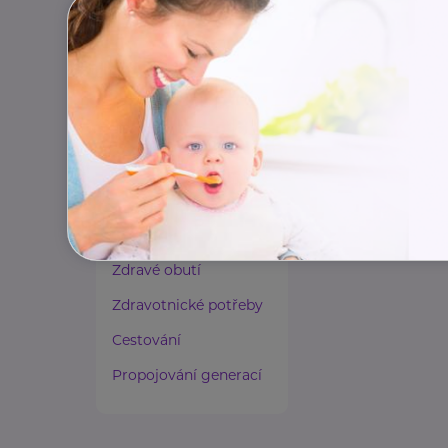
Paliativní péče
Rady a tipy
Harmonie duše a těla
Zaměstnávání osob ze
zdravotním
postižením
Lázeňství a wellness
Zdravé spaní a sezení
Zdravé obutí
Zdravotnické potřeby
Cestování
Propojování generací