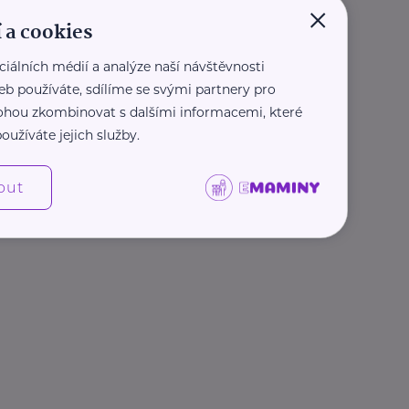
×
 a cookies
ciálních médií a analýze naší návštěvnosti
eb používáte, sdílíme se svými partnery pro
 mohou zkombinovat s dalšími informacemi, které
oužíváte jejich služby.
out