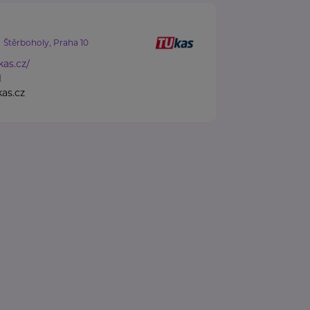
Štěrboholy, Praha 10
kas.cz/
1
as.cz