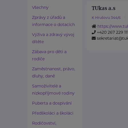
TUkas a.s
Všechny
Zprávy z úřadů a
K Hrušovu 344/6
informace o dotacích
https://www.tu
+420 267 229 11
Výživa a zdravý vývoj
sekretariat@tuk
dítěte
Zábava pro děti a
rodiče
Zaměstnanost, právo,
dluhy, daně
Samoživitelé a
nízkopříjmové rodiny
Puberta a dospívání
Předškoláci a školáci
Rodičovství,