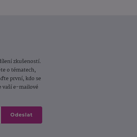
dílení zkušeností.
ěte o tématech,
te první, kdo se
e vaší e-mailové
Odeslat