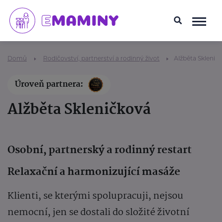
Domů
Rodičovství, partnerství a rodinný život
Alžběta Sklenič
Úroveň partnera:
Alžběta Skleničková
Osobní, partnerský a rodinný restart
Relaxační a harmonizující masáže
Klienti, se kterými spolupracuji, nejsou
nemocní, jen se dostali do složité životní