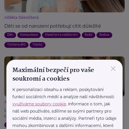
Alžběta Skleničková
Děti se od narození potřebují cítit důležité
Děti
Komunikace
Mateřství a rodičovství
Rodič
Rodina
Výchova dětí
Vztahy
×
Maximální bezpečí pro vaše
soukromí a cookies
K personalizaci obsahu a reklam, poskytování
funkcí sociálních médií a analýze naší návštěvnosti
Alžběta Skleničková
využíváme soubory cookie
. Informace o tom, jak
Úsměv a krabice kapesníků aneb jak zvládnout
náš web používáte, sdílíme se svými partnery pro
odchod dětí z domova
sociální média, inzerci a analýzy. Partneři tyto údaje
Děti
Dospívání
Mateřství a rodičovství
Rodina
Vztahy
mohou zkombinovat s dalšími informacemi, které