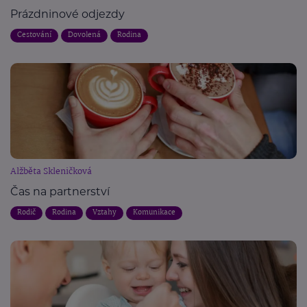
Prázdninové odjezdy
Cestování
Dovolená
Rodina
Alžběta Skleničková
Čas na partnerství
Rodič
Rodina
Vztahy
Komunikace