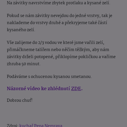
Na závitky navrstvíme zbytek protlaku a kysané zelí.
Pokud se nám závitky nevejdou do jedné vrstvy, tak je
naklademe do vrstvy druhé a překryjeme také částí
kysaného zelí.
Vše zalijeme do 2/3 vodou ve které jsme vařili zelí,
přimáčkneme talířem nebo něčím těžkým, aby nám
závitky drželi potopené, přiklopíme pokličkou a vaříme
zhruba 50 minut.
Podáváme s ochucenou kysanou smetanou.
Názorné video ke zhlédnutí
ZDE
.
Dobrou chuť!
Zdroj:
kuchař Pepa Nemrava