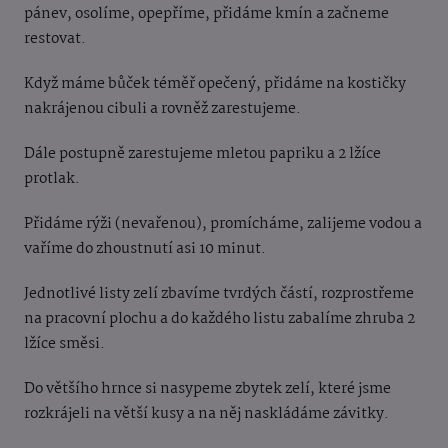
pánev, osolíme, opepříme, přidáme kmín a začneme
restovat.
Když máme bůček téměř opečený, přidáme na kostičky
nakrájenou cibuli a rovněž zarestujeme.
Dále postupně zarestujeme mletou papriku a 2 lžíce
protlak.
Přidáme rýži (nevařenou), promícháme, zalijeme vodou a
vaříme do zhoustnutí asi 10 minut.
Jednotlivé listy zelí zbavíme tvrdých částí, rozprostřeme
na pracovní plochu a do každého listu zabalíme zhruba 2
lžíce směsi.
Do většího hrnce si nasypeme zbytek zelí, které jsme
rozkrájeli na větší kusy a na něj naskládáme závitky.