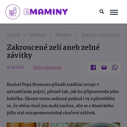
Domů
Magazín
Recepty
Domácí vaření s Pepo
Zakroucené zelí aneb zelné
závitky
19.08.2025
PEPA NEMRAVA
Kuchař Pepa Nemrava přináší tradiční recept v
netradičním pojetí, přesně tak, jak ho připravovala jeho
babička. Zkuste tento rodinný poklad i vy a přesvědčte
se, že občas stačí jen malá změna, aby se z klasického
jídla stal nezapomenutelný chuťový zážitek.