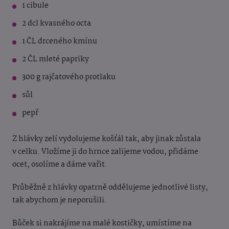
1 cibule
2 dcl kvasného octa
1 ČL drceného kmínu
2 ČL mleté papriky
300 g rajčatového protlaku
sůl
pepř
Z hlávky zelí vydolujeme košťál tak, aby jinak zůstala
v celku. Vložíme ji do hrnce zalijeme vodou, přidáme
ocet, osolíme a dáme vařit.
Průběžně z hlávky opatrně oddělujeme jednotlivé listy,
tak abychom je neporušili.
Bůček si nakrájíme na malé kostičky, umístíme na