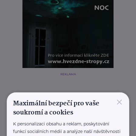
REKLAMA
×
Maximální bezpečí pro vaše
Související články
soukromí a cookies
K personalizaci obsahu a reklam, poskytování
funkcí sociálních médií a analýze naší návštěvnosti