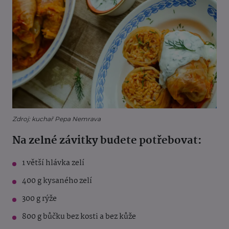
Zdroj: kuchař Pepa Nemrava
Na zelné závitky budete potřebovat:
1 větší hlávka zelí
400 g kysaného zelí
300 g rýže
800 g bůčku bez kosti a bez kůže