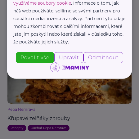
využíváme soubory cookie
. Informace o tom, jak
náš web používáte, sdílíme se svými partnery pro
sociální média, inzerci a analýzy. Partneři tyto údaje
mohou zkombinovat s dalšími informacemi, které
Pepa Nemrava
jste jim poskytli nebo které získali v důsledku toho,
Kuře na zelí
že používáte jejich služby.
Recepty
Kuchař Pepa Nemrava
Povolit vše
Upravit
Odmítnout
Pepa Nemrava
Křupavé zelňáky z trouby
Recepty
Kuchař Pepa Nemrava