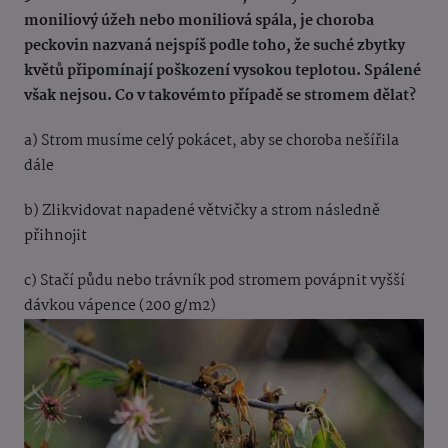
moniliový úžeh nebo moniliová spála, je choroba
peckovin nazvaná nejspíš podle toho, že suché zbytky
květů připomínají poškození vysokou teplotou. Spálené
však nejsou. Co v takovémto případě se stromem dělat?
a) Strom musíme celý pokácet, aby se choroba nešířila
dále
b) Zlikvidovat napadené větvičky a strom následně
přihnojit
c) Stačí půdu nebo trávník pod stromem povápnit vyšší
dávkou vápence (200 g/m2)