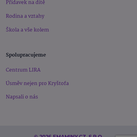
Přídavek na dítě
Rodina a vztahy
Škola a vše kolem
Spolupracujeme
Centrum LIRA
Úsměv nejen pro Kryštofa
Napsali o nás
© 2026 EMAMINY.CZ, S.R.O.