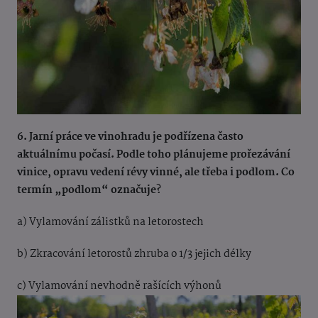
6. Jarní práce ve vinohradu je podřízena často
aktuálnímu počasí. Podle toho plánujeme prořezávání
vinice, opravu vedení révy vinné, ale třeba i podlom. Co
termín „podlom“ označuje?
a) Vylamování zálistků na letorostech
b) Zkracování letorostů zhruba o 1/3 jejich délky
c) Vylamování nevhodně rašících výhonů