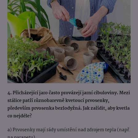
4. Přicházející jaro často provázejí jarní cibuloviny. Mezi
stálice patří různobarevně kvetoucí prvosenky,
především prvosenka bezlodyžná. Jak zařídit, aby kvetla
co nejdéle?
a) Prvosenky mají rády umístění nad zdrojem tepla (např.
na parapetu)