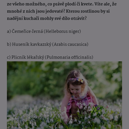
ze všeho možného, co právě plodí či kvete. Víte ale, že
mnohé z nich jsou jedovaté? Kterou rostlinou by si
nadějní kuchaři mohly své dílo otrávit?
a) Čemeřice černá (Helleborus niger)
b) Huseník kavkazský (Arabis caucasica)
c) Plicník lékařský (Pulmonaria officinalis)