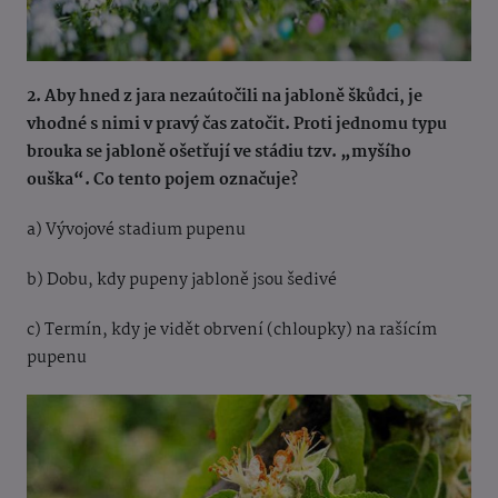
2. Aby hned z jara nezaútočili na jabloně škůdci, je
vhodné s nimi v pravý čas zatočit. Proti jednomu typu
brouka se jabloně ošetřují ve stádiu tzv. „myšího
ouška“. Co tento pojem označuje?
a) Vývojové stadium pupenu
b) Dobu, kdy pupeny jabloně jsou šedivé
c) Termín, kdy je vidět obrvení (chloupky) na rašícím
pupenu