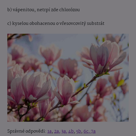
b) vápenitou, netrpí zde chlorózou
c) kyselou obohacenou o vřesovcovitý substrát
Správné odpovědi:
1a
,
2a,
3a,
4b
,
5b
,
6c,
7a