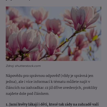
Zdroj: shutterstock.com
Nápovědu pro správnou odpověď (vždy je správná jen
jedna), ale i více informací k tématu můžete najít v
článcích na izahradkar.cz již dříve uvedených, prokliky
najdete dole pod článkem.
1. Jarní květy lákají i děti, které tak rády na zahradě vaří