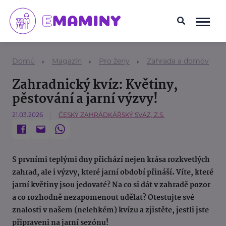
Domů
Magazín
Pro ženy
Zahrada a domov
Zahradnický kvíz: Květiny,
pěstování a jarní výzvy!
21.03.2026
ČESKÝ ZAHRÁDKÁŘSKÝ SVAZ, Z.S.
S prvními teplými dny přichází nejen krása rozkvetlých
zahrad, ale i výzvy, které jarní období přináší. Víte, které
jarní květiny jsou jedovaté? Na co si dát v zahradě pozor
a co rozhodně nezapomenout udělat? Otestujte své
znalosti v našem (nelehkém) kvízu a zjistěte, jestli jste
připraveni na jarní sezónu!