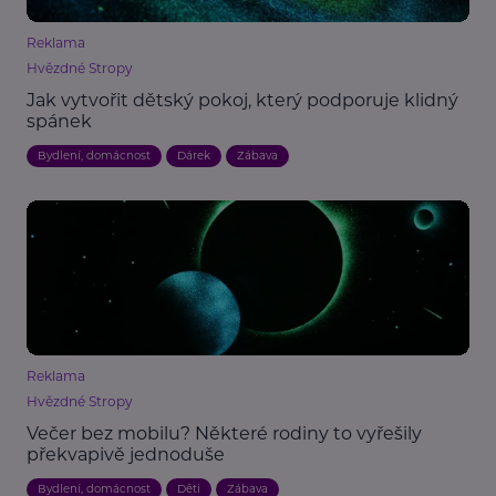
Reklama
Hvězdné Stropy
Jak vytvořit dětský pokoj, který podporuje klidný
spánek
Bydlení, domácnost
Dárek
Zábava
Reklama
Hvězdné Stropy
Večer bez mobilu? Některé rodiny to vyřešily
překvapivě jednoduše
Bydlení, domácnost
Děti
Zábava