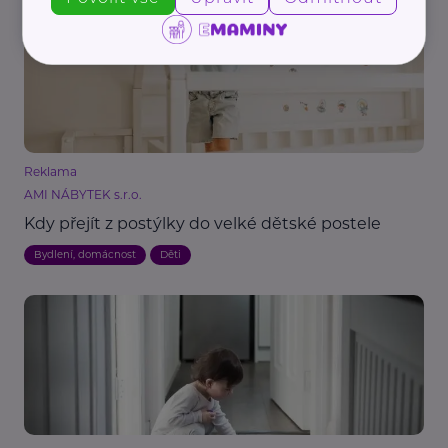
Reklama
AMI NÁBYTEK s.r.o.
Kdy přejít z postýlky do velké dětské postele
Bydlení, domácnost
Děti