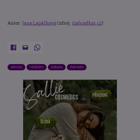
Autor:
Jana Lapáčková
(zdroj:
izahradkar.cz
)
Aktivity
Vzdělání
Zábava
Zahrada