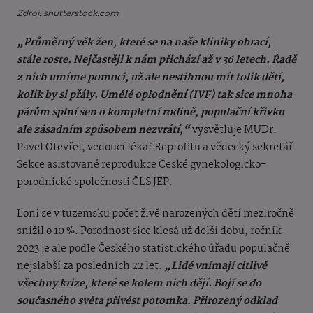
Zdroj: shutterstock.com
„Průměrný věk žen, které se na naše kliniky obrací,
stále roste. Nejčastěji k nám přichází až v 36 letech. Řadě
z nich umíme pomoci, už ale nestihnou mít tolik dětí,
kolik by si přály. Umělé oplodnění (IVF) tak sice mnoha
párům splní sen o kompletní rodině, populační křivku
ale zásadním způsobem nezvrátí,“
vysvětluje MUDr.
Pavel Otevřel, vedoucí lékař Reprofitu a vědecký sekretář
Sekce asistované reprodukce České gynekologicko-
porodnické společnosti ČLS JEP.
Loni se v tuzemsku počet živě narozených dětí meziročně
snížil o 10 %. Porodnost sice klesá už delší dobu, ročník
2023 je ale podle Českého statistického úřadu populačně
nejslabší za posledních 22 let.
„Lidé vnímají citlivě
všechny krize, které se kolem nich dějí. Bojí se do
současného světa přivést potomka. Přirozený odklad