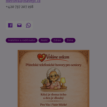
mertova@mavepr.cz
+420 737 207 198
Mateřství a rodičovství
Rodič
Zdraví
Žena