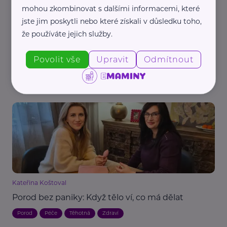
mohou zkombinovat s dalšími informacemi, které
jste jim poskytli nebo které získali v důsledku toho,
že používáte jejich služby.
Redakce eMaminy.cz
Jídelníček v těhotenství: Proč už neplatí, že
Povolit vše
Upravit
Odmítnout
musíte „jíst za dva“?
Bezpečnost
Těhotná
Výživa
Zdraví
Žena
Kateřina Koštoval
Porod bez paniky: Když tělo ví, co má dělat
Porod
Péče
Těhotná
Zdraví