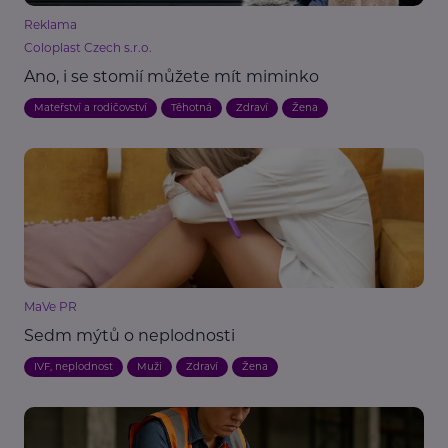
Reklama
Coloplast Czech s.r.o.
Ano, i se stomií můžete mít miminko
Mateřství a rodičovství
Těhotná
Zdraví
Žena
MaVe PR
Sedm mýtů o neplodnosti
IVF, neplodnost
Muži
Zdraví
Žena