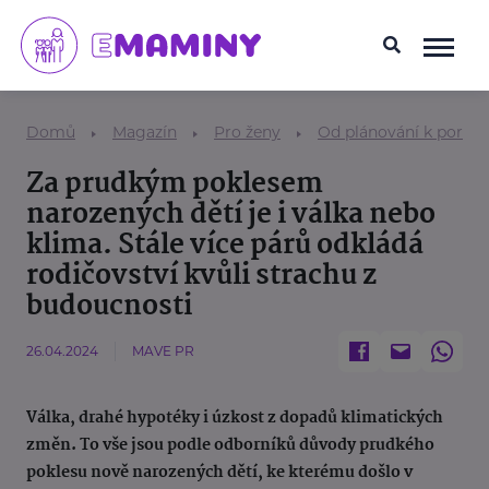
Domů
Magazín
Pro ženy
Od plánování k porod
Za prudkým poklesem
narozených dětí je i válka nebo
klima. Stále více párů odkládá
rodičovství kvůli strachu z
budoucnosti
26.04.2024
MAVE PR
Válka, drahé hypotéky i úzkost z dopadů klimatických
změn. To vše jsou podle odborníků důvody prudkého
poklesu nově narozených dětí, ke kterému došlo v