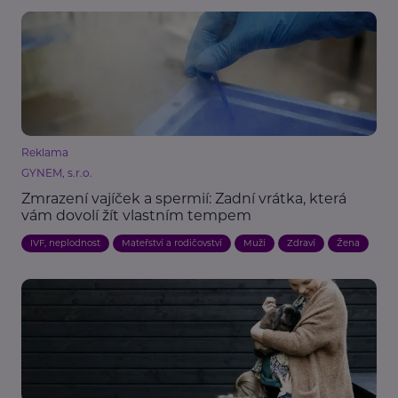
Reklama
GYNEM, s.r.o.
Zmrazení vajíček a spermií: Zadní vrátka, která
vám dovolí žít vlastním tempem
IVF, neplodnost
Mateřství a rodičovství
Muži
Zdraví
Žena