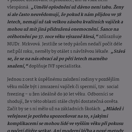
v podobě asistované reprodukce, ani ta však není
všespásná.
„Umělé oplodnění už dávno není tabu. Ženy
si ale často neuvědomují, že pokud k nám přijdou ve 38
letech, nemají už tak velkou zásobu kvalitních vajíček a
mohou už mít jiná přidružená onemocnění. Šance na
otěhotnění po 37. roce věku výrazně klesá,“
zdůrazňuje
MUDr. Mrkvová. Jestliže se tedy párům nedaří počít déle
než půl roku, neměly by otálet s návštěvou lékaře.
„Stává
se, že se na nás obrací až po pěti letech marného
snažení,“
doplňuje IVF specialistka.
Jednou z cest k úspěšnému založení rodiny v pozdějším
věku může být i zmrazení vajíček či spermií, tzv. social
freezing – u žen ideálně do 30 let věku. Odborníci se
shodují, že v této oblasti stále chybí dostatečná osvěta.
Začít by se s ní mělo už na základních školách.
„Mládež i
veřejnost je potřeba upozorňovat na to, s jakými
komplikacemi se mohou lidé ve vyšším věku při pokusu
o početí dítěte setkat. Ani moderní léčba a nové metody