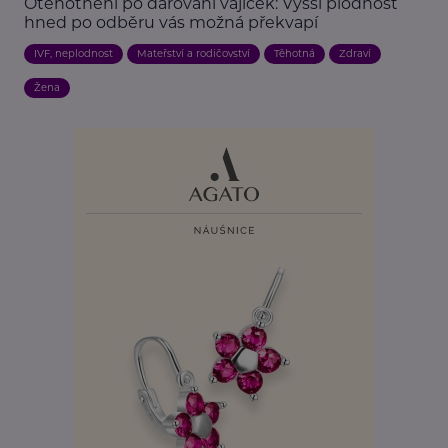
Otěhotnění po darování vajíček: Vyšší plodnost
hned po odběru vás možná překvapí
IVF, neplodnost
Mateřství a rodičovství
Těhotná
Zdraví
Žena