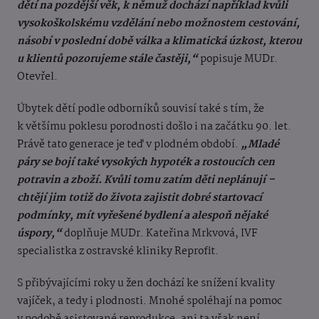
dětí na pozdější věk, k němuž dochází například kvůli
vysokoškolskému vzdělání nebo možnostem cestování,
násobí v poslední době válka a klimatická úzkost, kterou
u klientů pozorujeme stále častěji,“
popisuje MUDr.
Otevřel.
Úbytek dětí podle odborníků souvisí také s tím, že
k většímu poklesu porodnosti došlo i na začátku 90. let.
Právě tato generace je teď v plodném období.
„Mladé
páry se bojí také vysokých hypoték a rostoucích cen
potravin a zboží. Kvůli tomu zatím děti neplánují –
chtějí jim totiž do života zajistit dobré startovací
podmínky, mít vyřešené bydlení a alespoň nějaké
úspory,“
doplňuje MUDr. Kateřina Mrkvová, IVF
specialistka z ostravské kliniky Reprofit.
S přibývajícími roky u žen dochází ke snížení kvality
vajíček, a tedy i plodnosti. Mnohé spoléhají na pomoc