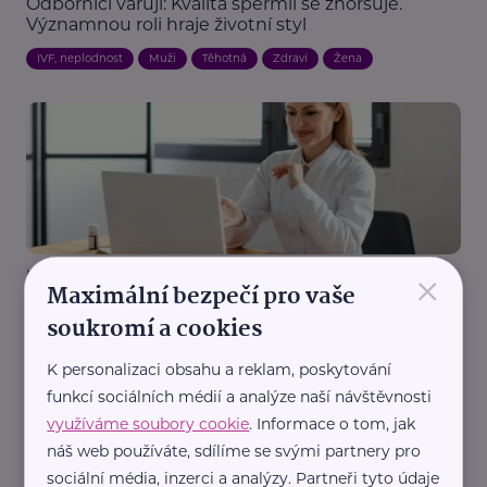
Odborníci varují: Kvalita spermií se zhoršuje.
Významnou roli hraje životní styl
IVF, neplodnost
Muži
Těhotná
Zdraví
Žena
×
MaVe PR
Maximální bezpečí pro vaše
Moderní medicína na obrazovce: Jak digitalizace
soukromí a cookies
mění léčbu neplodnosti
Komunikace
Prevence, léčba
Technologie
Zdraví
K personalizaci obsahu a reklam, poskytování
funkcí sociálních médií a analýze naší návštěvnosti
využíváme soubory cookie
. Informace o tom, jak
náš web používáte, sdílíme se svými partnery pro
sociální média, inzerci a analýzy. Partneři tyto údaje