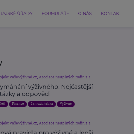
RAJSKÉ ÚŘADY
FORMULÁŘE
O NÁS
KONTAKT
y
ojekt VašeVýživné.cz, Asociace neúplných rodin z.s.
ymáhání výživného: Nejčastější
tázky a odpovědi
Děti
Finance
Samoživitel/ka
Výživné
ojekt VašeVýživné.cz, Asociace neúplných rodin z.s.
ová pravidla pro výživné a lepší