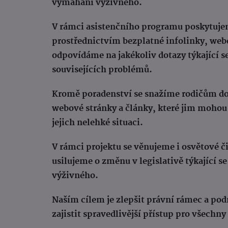
vymáhání výživného.
V rámci asistenčního programu poskytuje
prostřednictvím bezplatné infolinky, web
odpovídáme na jakékoliv dotazy týkající s
souvisejících problémů.
Kromě poradenství se snažíme rodičům do
webové stránky a články, které jim mohou 
jejich nelehké situaci.
V rámci projektu se věnujeme i osvětové č
usilujeme o změnu v legislativě týkající s
výživného.
Naším cílem je zlepšit právní rámec a pod
zajistit spravedlivější přístup pro všechn