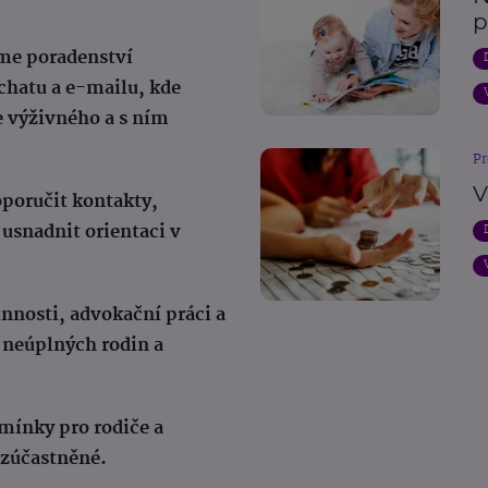
p
me poradenství
chatu a e-mailu, kde
e výživného a s ním
Pr
V
poručit kontakty,
usnadnit orientaci v
innosti, advokační práci a
e neúplných rodin a
mínky pro rodiče a
y zúčastněné.