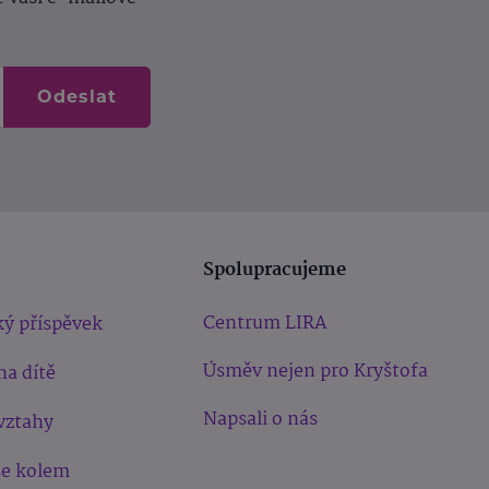
Odeslat
Spolupracujeme
Centrum LIRA
ý příspěvek
Úsměv nejen pro Kryštofa
na dítě
Napsali o nás
vztahy
še kolem