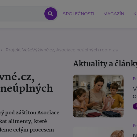
SPOLEČNOSTI
MAGAZÍN
K
Projekt VašeVýživné.cz, Asociace neúplných rodin z.s.
Aktuality a článk
vné.cz,
Pr
 neúplných
V
.
o
rý pod záštitou Asociace
kat alimenty, které
Pr
vedeme celým procesem
N