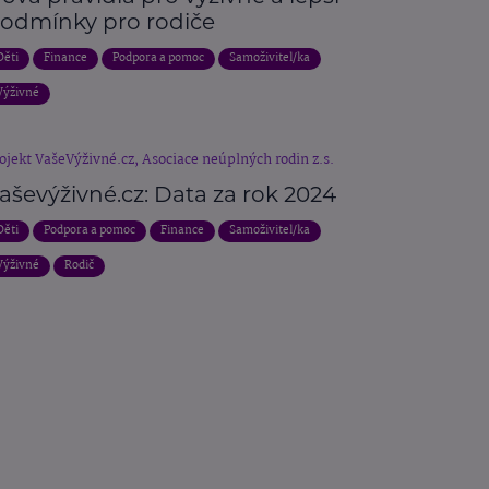
odmínky pro rodiče
Děti
Finance
Podpora a pomoc
Samoživitel/ka
Výživné
ojekt VašeVýživné.cz, Asociace neúplných rodin z.s.
aševýživné.cz: Data za rok 2024
Děti
Podpora a pomoc
Finance
Samoživitel/ka
Výživné
Rodič