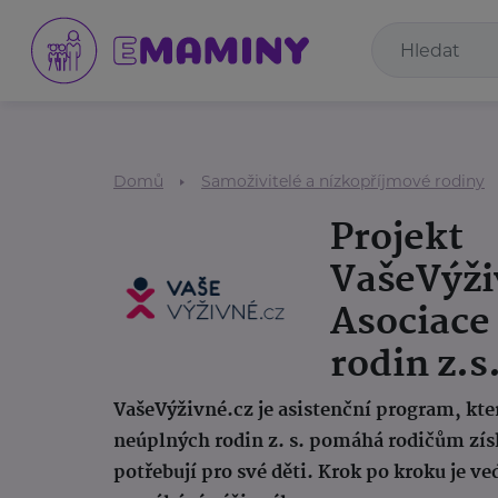
Domů
Samoživitelé a nízkopříjmové rodiny
Projekt
VašeVýži
Asociace
rodin z.s
VašeVýživné.cz
je asistenční program, kte
neúplných rodin z. s. pomáhá rodičům zís
potřebují pro své děti. Krok po kroku je 