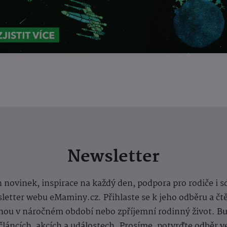
Newsletter
 novinek, inspirace na každý den, podpora pro rodiče i s
letter webu eMaminy.cz. Přihlaste se k jeho odběru a čt
ou v náročném období nebo zpříjemní rodinný život. Buď
článcích, akcích a událostech. Prosíme, potvrďte odběr v