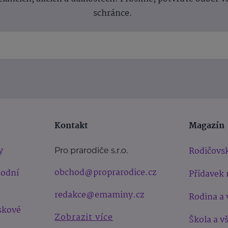
schránce.
Kontakt
Magazín
y
Rodičovsk
Pro prarodiče s.r.o.
obchod@proprarodice.cz
hodní
Přídavek 
redakce@emaminy.cz
Rodina a 
skové
Zobrazit více
Škola a v