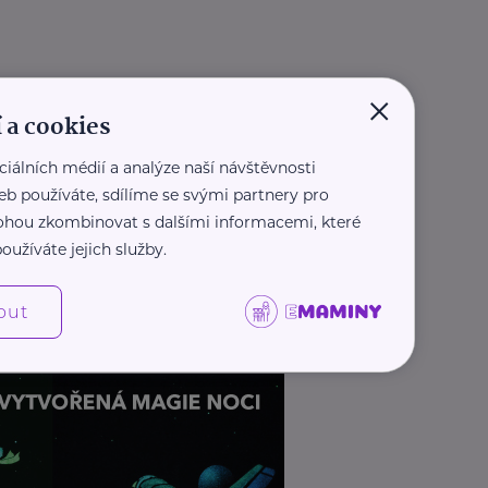
×
 a cookies
ciálních médií a analýze naší návštěvnosti
eb používáte, sdílíme se svými partnery pro
 mohou zkombinovat s dalšími informacemi, které
oužíváte jejich služby.
out