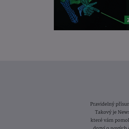
Pravidelný přísun
Takový je News
které vám pomoh
dozví o nových 