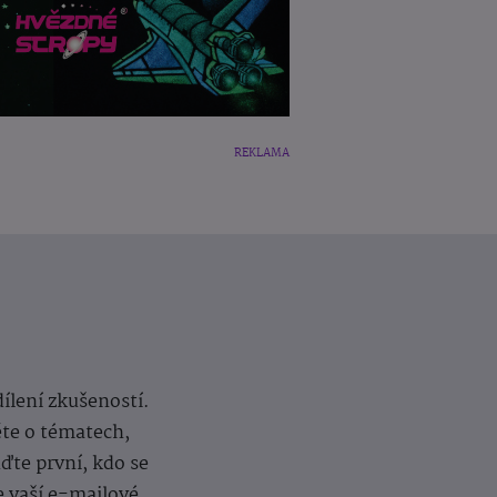
REKLAMA
dílení zkušeností.
ěte o tématech,
te první, kdo se
e vaší e-mailové