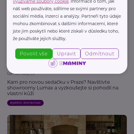
využíváme soubory cookie
. Informace o tom, jak
Bydlení, domácnost
náš web používáte, sdílíme se svými partnery pro
sociální média, inzerci a analýzy. Partneři tyto údaje
mohou zkombinovat s dalšími informacemi, které
jste jim poskytli nebo které získali v důsledku toho,
že používáte jejich služby.
Povolit vše
Upravit
Odmítnout
Reklama
Lumax nábytek
Kam pro novou sedačku v Praze? Navštivte
showroomy Lumax a vyzkoušejte si pohodlí na
vlastní kůži
Bydlení, domácnost