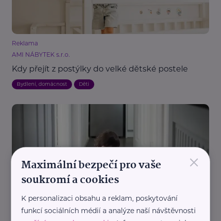
Reklama
AMI NÁBYTEK s.r.o.
Kdy přejít z postýlky do velké dětské postele
Bydlení, domácnost
Děti
×
Maximální bezpečí pro vaše
soukromí a cookies
Reklama
Ecovacs
K personalizaci obsahu a reklam, poskytování
Jak si ulehčit práci v domácnosti, pokud máte
funkcí sociálních médií a analýze naší návštěvnosti
děti?