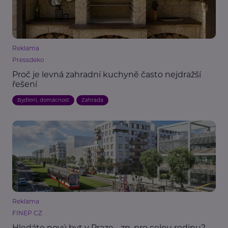
Reklama
Pressdeko
Proč je levná zahradní kuchyně často nejdražší
řešení
Bydlení, domácnost
Zahrada
Reklama
FINEP CZ
Hledáte nový byt v Praze - zn. pro celou rodinu?