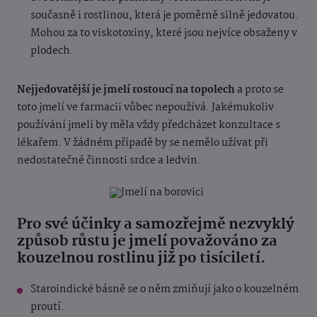
současně i rostlinou, která je poměrně silně jedovatou.
Mohou za to viskotoxiny, které jsou nejvíce obsaženy v
plodech.
Nejjedovatější je jmelí rostoucí na topolech
a proto se
toto jmelí ve farmacii vůbec nepoužívá. Jakémukoliv
používání jmelí by měla vždy předcházet konzultace s
lékařem. V žádném případě by se nemělo užívat při
nedostatečné činnosti srdce a ledvin.
Jmelí na borovici
Pro své účinky a samozřejmě nezvyklý
způsob růstu je jmelí považováno za
kouzelnou rostlinu již po tisíciletí.
Staroindické básně se o něm zmiňují jako o kouzelném
proutí.