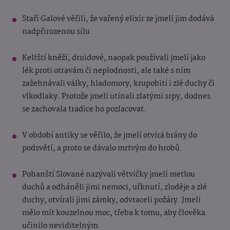
Staří Galové věřili, že vařený elixír ze jmelí jim dodává
nadpřirozenou sílu.
Keltští kněží, druidové, naopak používali jmelí jako
lék proti otravám či neplodnosti, ale také s ním
zažehnávali války, hladomory, krupobití i zlé duchy či
vlkodlaky. Protože jmelí utínali zlatými srpy, dodnes
se zachovala tradice ho pozlacovat.
V období antiky se věřilo, že jmelí otvírá brány do
podsvětí, a proto se dávalo mrtvým do hrobů.
Pohanští Slované nazývali větvičky jmelí metlou
duchů a odháněli jimi nemoci, uřknutí, zloděje a zlé
duchy, otvírali jimi zámky, odvraceli požáry. Jmelí
mělo mít kouzelnou moc, třeba k tomu, aby člověka
učinilo neviditelným.