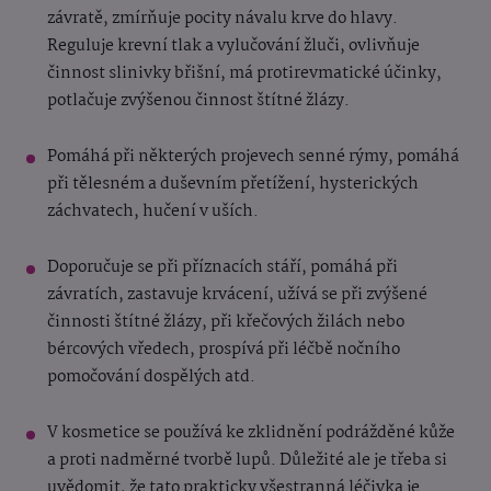
závratě, zmírňuje pocity návalu krve do hlavy.
Reguluje krevní tlak a vylučování žluči, ovlivňuje
činnost slinivky břišní, má protirevmatické účinky,
potlačuje zvýšenou činnost štítné žlázy.
Pomáhá při některých projevech senné rýmy, pomáhá
při tělesném a duševním přetížení, hysterických
záchvatech, hučení v uších.
Doporučuje se při příznacích stáří, pomáhá při
závratích, zastavuje krvácení, užívá se při zvýšené
činnosti štítné žlázy, při křečových žilách nebo
bércových vředech, prospívá při léčbě nočního
pomočování dospělých atd.
V kosmetice se používá ke zklidnění podrážděné kůže
a proti nadměrné tvorbě lupů. Důležité ale je třeba si
uvědomit, že tato prakticky všestranná léčivka je