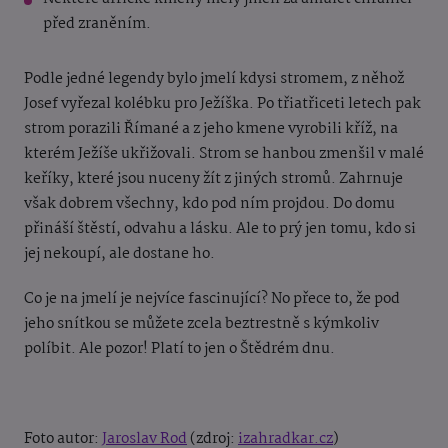
před zraněním.
Podle jedné legendy bylo jmelí kdysi stromem, z něhož
Josef vyřezal kolébku pro Ježíška. Po třiatřiceti letech pak
strom porazili Římané a z jeho kmene vyrobili kříž, na
kterém Ježíše ukřižovali. Strom se hanbou zmenšil v malé
keříky, které jsou nuceny žít z jiných stromů. Zahrnuje
však dobrem všechny, kdo pod ním projdou. Do domu
přináší štěstí, odvahu a lásku. Ale to prý jen tomu, kdo si
jej nekoupí, ale dostane ho.
Co je na jmelí je nejvíce fascinující? No přece to, že pod
jeho snítkou se můžete zcela beztrestně s kýmkoliv
políbit. Ale pozor! Platí to jen o Štědrém dnu.
Foto autor:
Jaroslav Rod
(zdroj:
izahradkar.cz
)