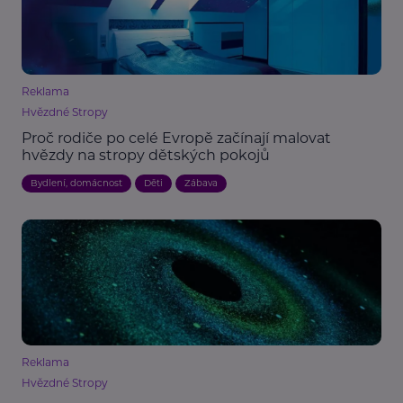
Reklama
Hvězdné Stropy
Proč rodiče po celé Evropě začínají malovat
hvězdy na stropy dětských pokojů
Bydlení, domácnost
Děti
Zábava
Reklama
Hvězdné Stropy