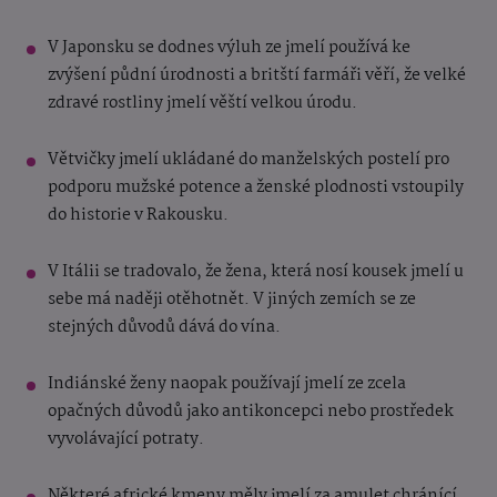
V Japonsku se dodnes výluh ze jmelí používá ke
zvýšení půdní úrodnosti a britští farmáři věří, že velké
zdravé rostliny jmelí věští velkou úrodu.
Větvičky jmelí ukládané do manželských postelí pro
podporu mužské potence a ženské plodnosti vstoupily
do historie v Rakousku.
V Itálii se tradovalo, že žena, která nosí kousek jmelí u
sebe má naději otěhotnět. V jiných zemích se ze
stejných důvodů dává do vína.
Indiánské ženy naopak používají jmelí ze zcela
opačných důvodů jako antikoncepci nebo prostředek
vyvolávající potraty.
Některé africké kmeny měly jmelí za amulet chránící