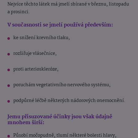
Nejvíce těchto látek má jmelí sbírané v březnu, listopadu
a prosinci.
V současnosti se jmelí používá především:
ke snížení krevního tlaku,
rozšiřuje vlásečnice,
proti arterioskleróze,
poruchám vegetativního nervového systému,
podpůrné léčbě některých nádorových onemocnění.
Jemu přisuzované účinky jsou však údajně
mnohem širší:
Působí močopudně, tlumí některé bolesti hlavy,