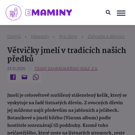
Domů
Magazín
Pro ženy
Zahrada a domov
Větvičky jmelí v tradicích našich
předků
23.12.2025
ČESKÝ ZAHRÁDKÁŘSKÝ SVAZ, Z.S.
Jmelí je celosvětově rozšířený stálezelený keřík, který se
vyskytuje na řadě listnatých dřevin. Z ovocných dřevin
jej můžeme najít především na jabloních a jeřábech.
Botanikové u jmelí bílého (Viscum album) podle
hostitele rozeznávají tři poddruhy. Kromě toho
nejčastějšího, které roste na listnatých stromech, roste