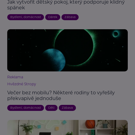
Jak vytvořit dětský pokoj, který podporuje klidný
spánek
Bydlení, domácnost
Dárek
Zábava
Reklama
Hvězdné Stropy
Večer bez mobilu? Některé rodiny to vyřešily
překvapivě jednoduše
Bydlení, domácnost
Děti
Zábava