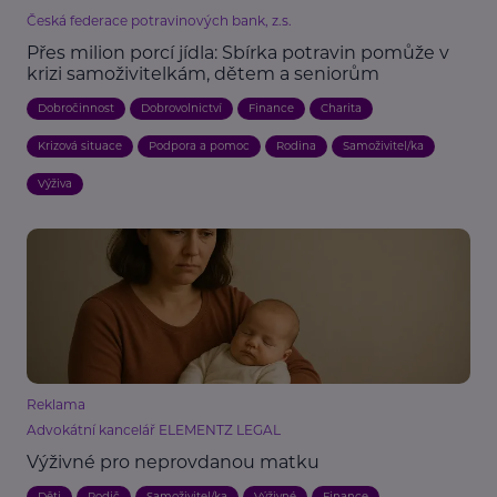
Česká federace potravinových bank, z.s.
Přes milion porcí jídla: Sbírka potravin pomůže v
krizi samoživitelkám, dětem a seniorům
Dobročinnost
Dobrovolnictví
Finance
Charita
Krizová situace
Podpora a pomoc
Rodina
Samoživitel/ka
Výživa
Reklama
Advokátní kancelář ELEMENTZ LEGAL
Výživné pro neprovdanou matku
Děti
Rodič
Samoživitel/ka
Výživné
Finance