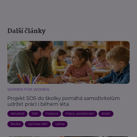
Další články
WOMEN FOR WOMEN
Projekt SOS do školky pomáhá samoživitelům
udržet práci i během léta
Aktuálně
Děti
Finance
Práce, zaměstnání
Rodič
Školka
Výchova dětí
Výživa