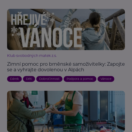
Klub svobodných matek z.s.
Zimní pomoc pro brněnské samoživitelky: Zapojte
se a vyhrajte dovolenou v Alpách
Dárek
Děti
Dobročinnost
Podpora a pomoc
Vánoce