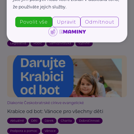
že používáte jejich služby.
Reklama
Povolit vše
Upravit
Odmítnout
Advokátní kancelář ELEMENTZ LEGAL
Jak vymáhat výživné na děti exekucí?
Legislativa
Rodič
Samoživitel/ka
Výživné
Diakonie Českobratrské církve evangelické
Krabice od bot: Vánoce pro všechny děti
Aktuálně
Děti
Dárek
Charita
Dobročinnost
Podpora a pomoc
Vánoce