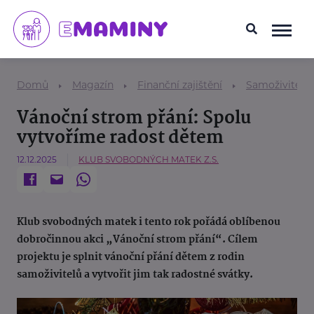
Domů
Magazín
Finanční zajištění
Samoživitel/k
Vánoční strom přání: Spolu
vytvoříme radost dětem
12.12.2025
KLUB SVOBODNÝCH MATEK Z.S.
Klub svobodných matek i tento rok pořádá oblíbenou
dobročinnou akci „Vánoční strom přání“. Cílem
projektu je splnit vánoční přání dětem z rodin
samoživitelů a vytvořit jim tak radostné svátky.