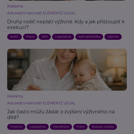
Reklama
Advokátní kancelář ELEMENTZ LEGAL
Druhý rodič neplatí výživné. Kdy a jak přistoupit k
exekuci?
Rodič
Právo
Děti
Legislativa
Samoživitel/ka
Výživné
Reklama
Advokátní kancelář ELEMENTZ LEGAL
Jak často můžu žádat o zvýšení výživného na
dítě?
Finance
Legislativa
Manželství
Právo
Rozvod, svatba