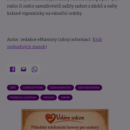
rodin či rodin samoživitelů zažily radost z dárků a měly
krásné vzpomínky na vánoční svátky.
Autor: redakce eMaminy (zdroj informací:
Klub
svobodných matek
)
Děti
Dobročinnost
Dobrovolnictví
Samoživitel/ka
Podpora a pomoc
Vánoce
Dárek