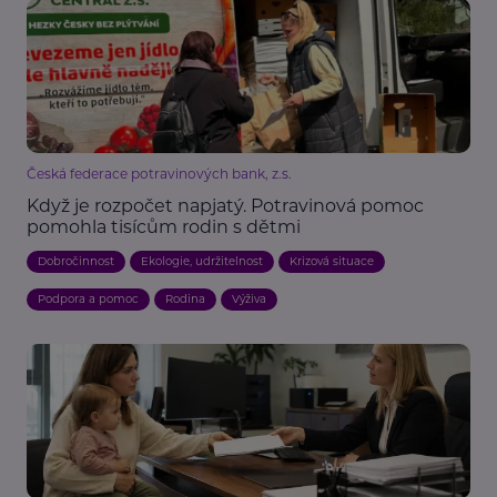
Česká federace potravinových bank, z.s.
Když je rozpočet napjatý. Potravinová pomoc
pomohla tisícům rodin s dětmi
Dobročinnost
Ekologie, udržitelnost
Krizová situace
Podpora a pomoc
Rodina
Výživa