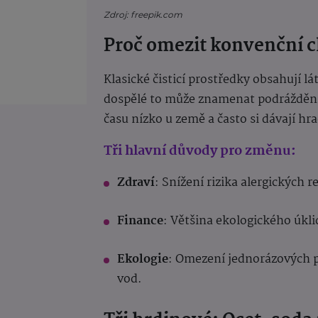
Zdroj: freepik.com
Proč omezit konvenční 
Klasické čisticí prostředky obsahují lá
dospělé to může znamenat podráždění d
času nízko u země a často si dávají hra
Tři hlavní důvody pro změnu:
Zdraví
: Snížení rizika alergických 
Finance
: Většina ekologického úklid
Ekologie
: Omezení jednorázových p
vod.