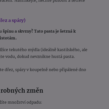
ovačem. Nastříkejte, nechte působit a setřete
řez a spáry)
 špínu a skvrny? Tato pasta je šetrná k
istotám.
lžíce tekutého mýdla (ideálně kastilského, ale
ejte vodu, dokud nevznikne hustá pasta.
ěte dřez, spáry v koupelně nebo připálené dno
 drobných změn
žíte množství odpadu: