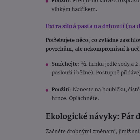
Použití
: Přelijte do lahve s rozpraš
vlhkým hadříkem.
Extra silná pasta na drhnutí (na d
Potřebujete něco, co zvládne zaschlou
povrchům, ale nekompromisní k neč
Smíchejte
: ½ hrnku jedlé sody a 2 
poslouží i běžné). Postupně přidáv
Použití
: Naneste na houbičku, čist
hrnce. Opláchněte.
Ekologické návyky: Pár
Začněte drobnými změnami, jimiž sní