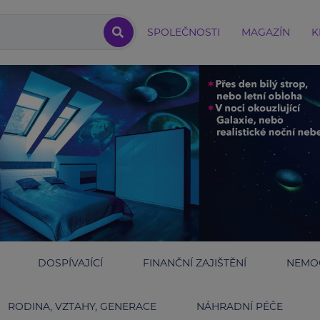
SPOLEČNOSTI
MAGAZÍN
K
DOSPÍVAJÍCÍ
FINANČNÍ ZAJIŠTĚNÍ
NEMOC
RODINA, VZTAHY, GENERACE
NÁHRADNÍ PÉČE