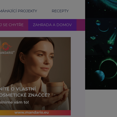
ÁHAJÍCÍ PROJEKTY
RECEPTY
J SE CHYTŘE
ZAHRADA A DOMOV