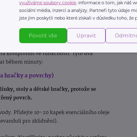
využíváme soubory cookie
. Informace o tom, jak náš w
říjemnou
odstranění skvrn od rzi,
sociální média, inzerci a analýzy. Partneři tyto údaje
osvěžovač vzduchu.
jste jim poskytli nebo které získali v důsledku toho, že p
Povolit vše
Upravit
Odmítn
 čištění
ná kompromis ve funkčnosti. Tyto dva
hat během minuty:
na hračky a povrchy)
linky, stoly a dětské hračky, protože se
třený povrch.
ly vody. Přidejte 10–20 kapek esenciálního oleje
levanduli pro zklidnění).