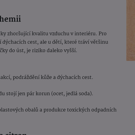
chemii
tky zhoršující kvalitu vzduchu v interiéru. Pro
ýchacích cest, ale u dětí, které tráví většinu
čky do úst, je riziko daleko vyšší.
reakcí, podráždění kůže a dýchacích cest.
u stojí jen pár korun (ocet, jedlá soda).
lastových obalů a produkce toxických odpadních