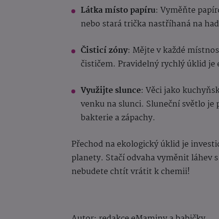
Látka místo papíru
: Vyměňte papír
nebo stará trička nastříhaná na had
Čisticí zóny
: Mějte v každé místno
čističem. Pravidelný rychlý úklid je
Využijte slunce
: Věci jako kuchyňs
venku na slunci. Sluneční světlo je
bakterie a zápachy.
Přechod na ekologický úklid je investi
planety. Stačí odvaha vyměnit láhev s 
nebudete chtít vrátit k chemii!
Autor: redakce eMaminy a babičky