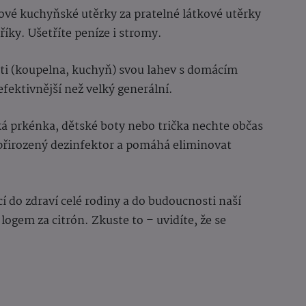
ové kuchyňské utěrky za pratelné látkové utěrky
říky. Ušetříte peníze i stromy.
sti (koupelna, kuchyň) svou lahev s domácím
 efektivnější než velký generální.
ká prkénka, dětské boty nebo trička nechte občas
 přirozený dezinfektor a pomáhá eliminovat
cí do zdraví celé rodiny a do budoucnosti naší
logem za citrón. Zkuste to – uvidíte, že se