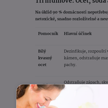
Tři hrdinové: Ocet, soda 
Na úklid 90 % domácnosti nepotřebujet
netoxické, snadno rozložitelné a neu
Pomocník
Hlavní účinek
Bílý
Dezinfikuje, rozpouští
kvasný
kámen, odstraňuje ma
ocet
pachy.
Odstraňuje zápach, skv
Jedlá soda
pohlcuje vlhkost, bělí.
Přírodní bělidlo, kysel