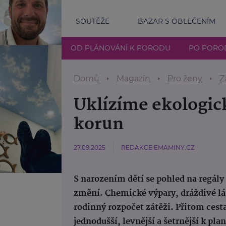
SOUTĚŽE
BAZAR S OBLEČENÍM
OD PLÁNOVÁNÍ K PORODU
PO PORO
Domů
Magazín
Pro ženy
Z
Uklízíme ekologick
korun
27.09.2025
REDAKCE EMAMINY.CZ
S narozením dětí se pohled na regály
změní. Chemické výpary, dráždivé látk
rodinný rozpočet zátěži. Přitom ces
jednodušší, levnější a šetrnější k plan