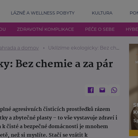
LÁZNĚ A WELLNESS POBYTY
KULTURA
POM
DU
ZDRAVOTNÍ KOMPLIKACE
PÉČE O SEBE
HÝBE
ahrada a domov
Uklízíme ekologicky: Bez chemie a za pár korun
y: Bez chemie a za pár
 plné agresivních čisticích prostředků rázem
y a zbytečné plasty – to vše vystavuje zdraví i
ta k čisté a bezpečné domácnosti je mnohem
etě, než si myslíte. Stačí se vrátit k