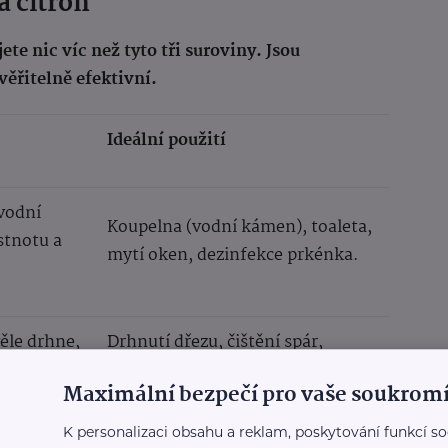
a citron
e nic víc než tyto tři suroviny. Jsou
věřitelně efektivní.
Ideální použití
 vodní
Koupelna (vodní kámen), toaleta,
stnotu a
mytí oken, dezinfekce prkénka.
ěle drhne,
Drhnutí dřezu, čištění spár,
pohlcovač pachů v lednici.
Maximální bezpečí pro vaše soukromí
K personalizaci obsahu a reklam, poskytování funkcí so
ina pro
Leštění mosazi a mědi,