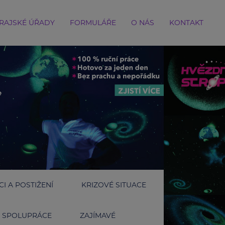
RAJSKÉ ÚŘADY
FORMULÁŘE
O NÁS
KONTAKT
I A POSTIŽENÍ
KRIZOVÉ SITUACE
SPOLUPRÁCE
ZAJÍMAVÉ