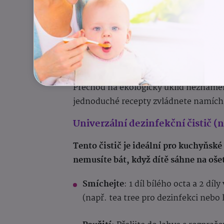
Citronová
čištění kovů, dodává p
šťáva
vůni.
Dva recepty pro bezpečné
Přechod na ekologický úklid nezname
jednoduché recepty zvládnete namíc
Univerzální dezinfekční čistič (
Tento čistič je ideální pro kuchyňské 
nemusíte bát, když dítě sáhne na oše
Smíchejte
: 1 díl bílého octa a 2 dí
(např. tea tree pro dezinfekci nebo 