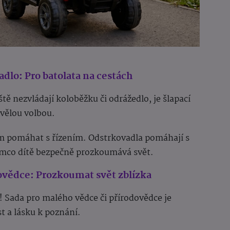
adlo: Pro batolata na cestách
eště nezvládají koloběžku či odrážedlo, je šlapací
kvělou volbou.
čům pomáhat s řízením. Odstrkovadla pomáhají s
tímco dítě bezpečně prozkoumává svět.
ovědce: Prozkoumat svět zblízka
 Sada pro malého vědce či přírodovědce je
t a lásku k poznání.