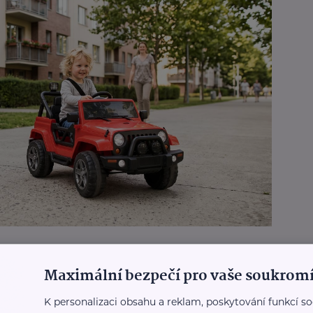
ou fantazii i nožičky
Maximální bezpečí pro vaše soukromí
oderním hávu
K personalizaci obsahu a reklam, poskytování funkcí so