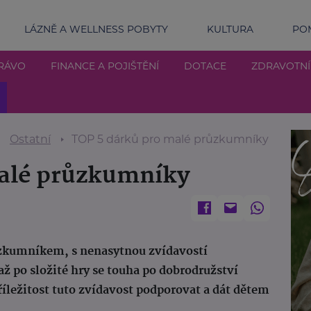
LÁZNĚ A WELLNESS POBYTY
KULTURA
POM
RÁVO
FINANCE A POJIŠTĚNÍ
DOTACE
ZDRAVOTN
Ostatní
TOP 5 dárků pro malé průzkumníky
malé průzkumníky
ůzkumníkem, s nenasytnou zvídavostí
až po složité hry se touha po dobrodružství
íležitost tuto zvídavost podporovat a dát dětem
.