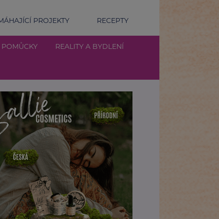
ÁHAJÍCÍ PROJEKTY
RECEPTY
Í POMŮCKY
REALITY A BYDLENÍ