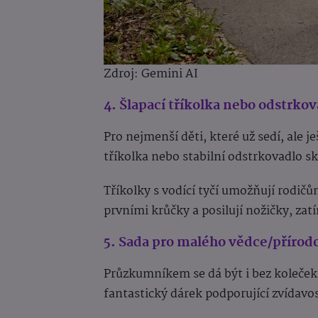
Zdroj: Gemini AI
4. Šlapací tříkolka nebo odstrkov
Pro nejmenší děti, které už sedí, ale j
tříkolka nebo stabilní odstrkovadlo s
Tříkolky s vodící tyčí umožňují rodi
prvními krůčky a posilují nožičky, za
5. Sada pro malého vědce/přírod
Průzkumníkem se dá být i bez koleček!
fantastický dárek podporující zvídavos