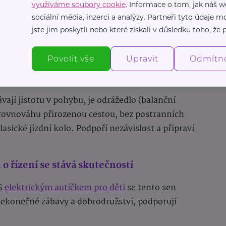
využíváme soubory cookie
. Informace o tom, jak náš w
lní pro rozvoj rovnováhy a koordinace. Děti baví
sociální média, inzerci a analýzy. Partneři tyto údaje
a trhu najdete modely pro nejmenší s třemi
jste jim poskytli nebo které získali v důsledku toho, že p
itelnou výškou řídítek, aby rostla s dítětem. Je to
.
Povolit vše
Upravit
Odmítn
 pedálů: Brána k cyklistice
ají jistotu v pohybu, je odrážedlo (balanční
t rovnováhu přirozenou cestou, bez postranních
asické jízdní kolo. Podpoří nezávislost a připraví
 o řízení se stává skutečností
 S
elektrickým autíčkem pro děti
se tento sen
nekonečné zábavy a dobrodružství, podporují