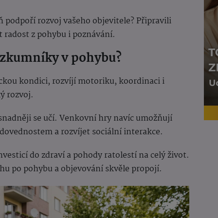
ň podpoří rozvoj vašeho objevitele? Připravili
t radost z pohybu i poznávání.
růzkumníky v pohybu?
ickou kondici, rozvíjí motoriku, koordinaci i
ý rozvoj.
a snadněji se učí. Venkovní hry navíc umožňují
dovednostem a rozvíjet sociální interakce.
vesticí do zdraví a pohody ratolestí na celý život.
hu po pohybu a objevování skvěle propojí.