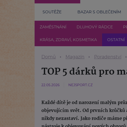
SOUTĚŽE
BAZAR S OBLEČENÍM
ZAMĚSTNÁNÍ
DLUHOVÝ RÁDCE
P
KRÁSA, ZDRAVÍ, KOSMETIKA
OSTATNÍ
Domů
Magazín
Poradenství
TOP 5 dárků pro 
22.05.2026
NEJSPORT.CZ
Každé dítě je od narození malým pr
objevujícím svět. Od prvních krůčků 
nikdy nezastaví. Jako rodiče máme př
nástroje k objevování nových obzorů