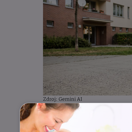
Zdroj: Gemini AI
TOP 5 dárků, které rozhýb
1. Koloběžka: Ikona dětství v m