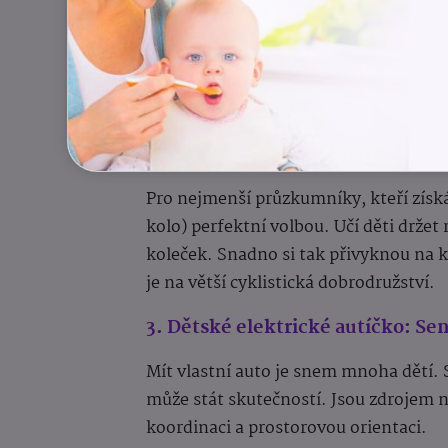
Koloběžka je nestárnoucí klasika, ideá
a umožňuje svižně objevovat okolí. N
kolečky i pro starší. Vybírejte s nastav
skvělý parťák na procházky i do parku
2. Odrážedlo nebo první kolo bez
Pro nejmenší průzkumníky, kteří získáv
kolo) perfektní volbou. Učí děti drže
koleček. Snadno si tak přivyknou na kl
je na větší cyklistická dobrodružství.
3. Dětské elektrické autíčko: Sen
Mít vlastní auto je snem mnoha dětí.
může stát skutečností. Jsou zdrojem 
koordinaci a prostorovou orientaci.