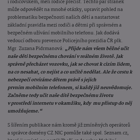
i rodičovském, měli rodiče přečíst. Těchto pár stránek
může odpovědět na mnohé otázky, upravit pohled na
problematiku bezpečnosti našich dětí a nastartovat
základní pravidla mezi rodiči a dětmi při správném a
bezpečném užívání mobilního telefonu. Jak dodává
vedoucí odboru prevence Policejního prezidia ČR plk.
Mgr. Zuzana Pidrmanová:
„
Přijde nám všem běžné učit
naše děti bezpečnému chování v reálném životě. Jak
správně přecházet vozovku, jak se chovat k cizím lidem,
na co nesahat, co nejíst a co určitě nedělat. Ale že cestu k
nebezpečí otvíráme dětem právě s jejich
prvním mobilním telefonem, si každý již neuvědomuje.
Začněme tedy učit naše dítě bezpečnému životu
v prostředí internetu v okamžiku, kdy mu přístup do něj
umožňujeme.“
S šířením publikace nám kromě již zmíněných operátorů
a správce domény CZ.NIC pomůže také spol. Seznam.cz,