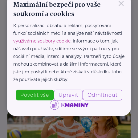
×
Maximální bezpečí pro vaše
Průvodce: Jak připravit kolo na sezónu
soukromí a cookies
Bezpečnost
Cyklistika
K personalizaci obsahu a reklam, poskytování
funkcí sociálních médií a analýze naší návštěvnosti
využíváme soubory cookie
. Informace o tom, jak
náš web používáte, sdílíme se svými partnery pro
sociální média, inzerci a analýzy. Partneři tyto údaje
mohou zkombinovat s dalšími informacemi, které
jste jim poskytli nebo které získali v důsledku toho,
Bezpečně na silnicích o.p.s.
že používáte jejich služby.
Největší riziko pro děti v dopravě? Vedle bouraček
také parkoviště a couvání
Povolit vše
Upravit
Odmítnout
Auto, moto
Bezpečnost
Cestování
Děti
Zdraví