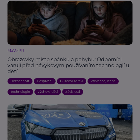
MaVe PR
Obrazovky místo spánku a pohybu: Odborníci
varují před návykovým používáním technologií u
dětí
Bezpečnost
Dospívání
Duševní zdraví
Prevence, léčba
Technologie
Výchova dětí
Závislosti