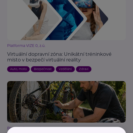
Platforma VIZE 0, z.ú.
Virtuální dopravní zóna: Unikátní tréninkové
místo v bezpečí virtuální reality
Auto, moto
Bezpečnost
Vzdělání
Zdraví
Bezpečně na silnicích o.p.s.