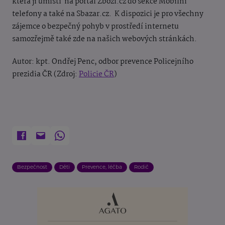
která ji umístí na portál Zboží.cz do sekce Mobilní
telefony a také na Sbazar.cz. K dispozici je pro všechny
zájemce o bezpečný pohyb v prostředí internetu
samozřejmě také zde na našich webových stránkách.
Autor: kpt. Ondřej Penc, odbor prevence Policejního
prezidia ČR (Zdroj:
Policie ČR
)
Bezpečnost
Děti
Prevence, léčba
Rodič