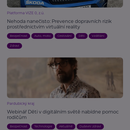
Platforma VIZE 0, z.ú.
Nehoda nanečisto: Prevence dopravních rizik
prostřednictvím virtuální reality
Bezpečnost
Auto, moto
Cestování
Děti
Vzdělání
Zdraví
Pardubický kraj
Webinář Děti v digitálním světě nabídne pomoc
rodičům
Bezpečnost
Technologie
Aktuálně
Duševní zdraví