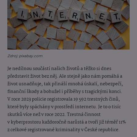
Zdroj: pixabay.com
Je nedílnou součástí našich životů a těžko si dnes
představit život bez něj. Ale stejně jako nám pomáhá a
život usnadňuje, tak přináší mnohá úskalí, nebezpečí,
finanční škody a bohužel i příběhy s tragickými konci.
V roce 2023 policie registrovala 19 592 trestných činů,
které byly spáchány v prostředí internetu. Je to o tisíc
skutků více než v roce 2022. Trestná činnost
v kyberprostoru každoročně narůstá a tvoří již téměř 11%
z celkové registrované kriminality v České republice.