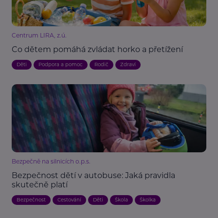
Centrum LIRA, z.ú.
Co dětem pomáhá zvládat horko a přetížení
Děti
Podpora a pomoc
Rodič
Zdraví
Bezpečně na silnicích o.p.s.
Bezpečnost dětí v autobuse: Jaká pravidla
skutečně platí
Bezpečnost
Cestování
Děti
Škola
Školka