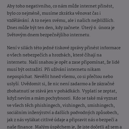
Aby toho negativního, co nám může internet přinést,
bylo co nejméně, musíme zkrátka věnovat čas i
vzdělávání. A to nejen svému, ale i našich nejbližších.
Dnes může být ten den, kdy začnete. Úterý 6. února je
Světovým dnem bezpečnějšího internetu.
Není v silách této jedné tiskové zprávy přinést informace
o všech nebezpečích a hrozbách, které číhají na
internetu. Naší snahou je opět a zase připomínat, že lidé
musí být ostražití. Při užívání internetu nikam
nepospíchat. Nevěřit hned všemu, co si přečtou nebo
uslyší. Uvědomit si, že nic není zadarmo a že zázračné
zbohatnutí se stává jen v pohádkách. Vyplatí se zeptat,
když nevím a mám pochybnosti. Kdo se také má vyznat
ve všech těch phishingech, vishingech, smishingech,
sociálním inženýrství a dalších podvodných způsobech,
jak z nás vylákat citlivé údaje a připravit nás o bezpečí a
naše finance. Malým úspěchem je, že jste dočetli až sem a