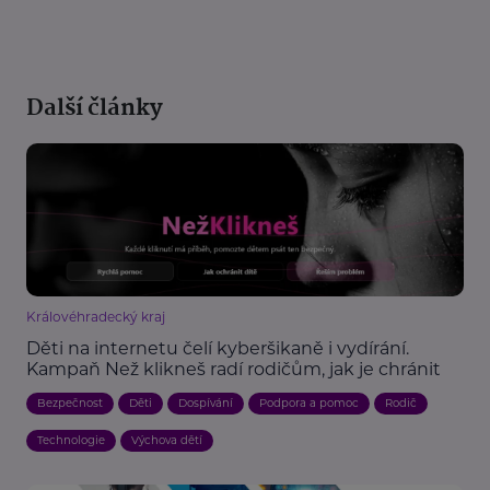
Další články
Královéhradecký kraj
Děti na internetu čelí kyberšikaně i vydírání.
Kampaň Než klikneš radí rodičům, jak je chránit
Bezpečnost
Děti
Dospívání
Podpora a pomoc
Rodič
Technologie
Výchova dětí