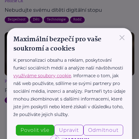
Policie ČR
Nebudujte svému dítěti digitální stopu
Bezpečnost
Děti
Technologie
Rodič
×
Maximální bezpečí pro vaše
soukromí a cookies
K personalizaci obsahu a reklam, poskytování
funkcí sociálních médií a analýze naší návštěvnosti
využíváme soubory cookie
. Informace o tom, jak
Policie ČR
náš web používáte, sdílíme se svými partnery pro
První mobil
sociální média, inzerci a analýzy. Partneři tyto údaje
mohou zkombinovat s dalšími informacemi, které
Bezpečnost
Děti
Technologie
jste jim poskytli nebo které získali v důsledku toho,
že používáte jejich služby.
Další články
Povolit vše
Upravit
Odmítnout