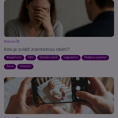
Policie ČR
Kdo je zvlášť zranitelnou obětí?
Bezpečnost
Děti
Domácí násilí
Legislativa
Podpora a pomoc
Žena
Chování