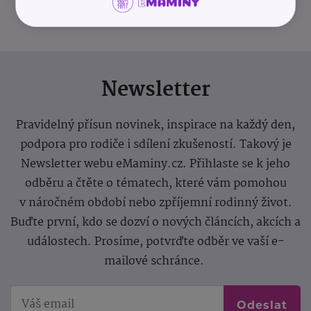
Newsletter
Pravidelný přísun novinek, inspirace na každý den,
podpora pro rodiče i sdílení zkušeností. Takový je
Newsletter webu eMaminy.cz. Přihlaste se k jeho
odběru a čtěte o tématech, které vám pomohou
v náročném období nebo zpříjemní rodinný život.
Buďte první, kdo se dozví o nových článcích, akcích a
událostech. Prosíme, potvrďte odběr ve vaší e-
mailové schránce.
Odeslat