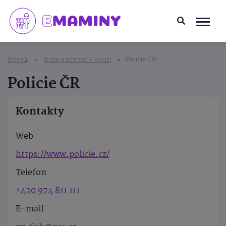
Domů
Krize a pomoc v nouzi
Policie ČR
Policie ČR
Kontakty
Web
https://www.policie.cz/
Telefon
+420 974 811 111
E-mail