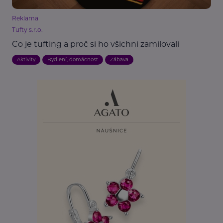
Reklama
Tufty s.r.o.
Co je tufting a proč si ho všichni zamilovali
Aktivity
Bydlení, domácnost
Zábava