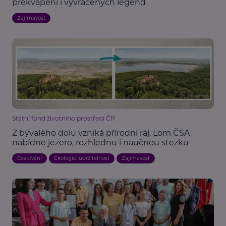
překvapení i vyvrácených legend
Zajímavost
Státní fond životního prostředí ČR
Z bývalého dolu vzniká přírodní ráj. Lom ČSA
nabídne jezero, rozhlednu i naučnou stezku
Cestování
Ekologie, udržitelnost
Zajímavost