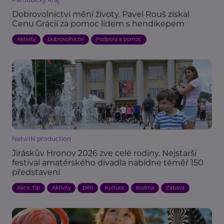
Dobrovolnictví mění životy. Pavel Rouš získal
Cenu Grácií za pomoc lidem s hendikepem
Aktivity
Dobrovolnictví
Podpora a pomoc
NetwIN production
Jiráskův Hronov 2026 zve celé rodiny. Nejstarší
festival amatérského divadla nabídne téměř 150
představení
Akce, Tip
Aktivity
Děti
Kultura
Rodina
Zábava