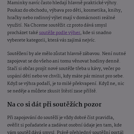
Maminky navíc často hledají hlavně praktické výhry.
Poukaz do obchodu, výbava pro děti, kosmetika, knihy,
hračky nebo rodinný výlet mají v domácnosti reálné
využití. Na Chceme soutěžit.cz proto dává smysl
procházet také
soutěže podle výher
, kde si snadno
vyberete kategorii, která vás zajímá nejvíc.
Soutěžení by ale mělo zůstat hlavně zábavou. Není nutné
zapojovat se do všeho ani tomu věnovat hodiny denně.
Stačí si občas projít nové soutěže třeba u kávy, večer po
uspání dětí nebo ve chvíli, kdy máte pár minut pro sebe.
Když se výhra podaří, je to milé překvapení. Když ne, nic
se neděje a můžete zkusit štěstí zase příště.
Na co si dát při soutěžích pozor
Při zapojování do soutěží je vždy dobré číst pravidla,
ověřit si pořadatele a zadávat osobní údaje jen tam, kde
vám soutěž dává smysl. Právě přehledný soutěžní portál