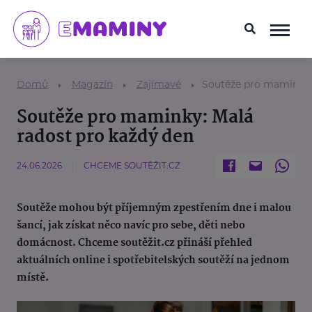
Domů
Magazín
Zajímavé
Soutěže pro maminky: 
Soutěže pro maminky: Malá
radost pro každý den
24.06.2026
CHCEME SOUTĚŽIT.CZ
Soutěže mohou být příjemným zpestřením dne i malou
šancí, jak získat něco navíc pro sebe, děti nebo
domácnost. Chceme soutěžit.cz přináší přehled
aktuálních online i spotřebitelských soutěží na jednom
místě.