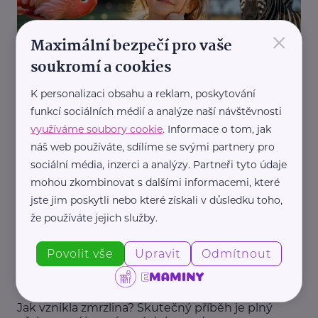
×
Maximální bezpečí pro vaše
soukromí a cookies
Redakce eMaminy.cz
K personalizaci obsahu a reklam, poskytování
Proč jsou plameňáci růžoví a popcorn praská? 5
funkcí sociálních médií a analýze naší návštěvnosti
letních otázek pro zajímavost
využíváme soubory cookie
. Informace o tom, jak
náš web používáte, sdílíme se svými partnery pro
Děti
Prázdniny
Zajímavost
sociální média, inzerci a analýzy. Partneři tyto údaje
mohou zkombinovat s dalšími informacemi, které
jste jim poskytli nebo které získali v důsledku toho,
že používáte jejich služby.
Povolit vše
Upravit
Odmítnout
Redakce eMaminy.cz
Jak vznikla zmrzlina? Skutečný příběh je plný