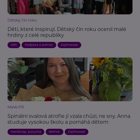
Dětský čin roku
Děti, které inspirují. Dětský čin roku ocenil malé
hrdiny z celé republiky
Děti
Podpora a pomoc
Zajímavost
MaVe PR
Spinální svalová atrofie jí vzala chůzi, ne sny. Anna
studuje vysokou školu a pomáhá dětem
Handicap, porucha
Nemoc
Zajímavost