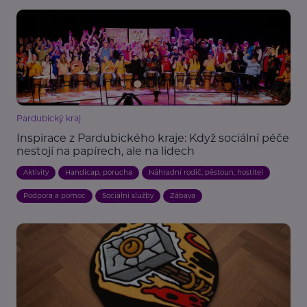
Pardubický kraj
Inspirace z Pardubického kraje: Když sociální péče
nestojí na papírech, ale na lidech
Aktivity
Handicap, porucha
Náhradní rodič, pěstoun, hostitel
Podpora a pomoc
Sociální služby
Zábava