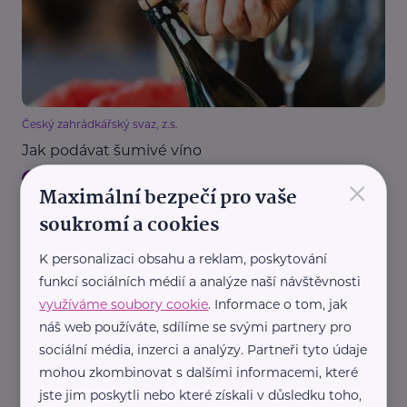
Český zahrádkářský svaz, z.s.
Jak podávat šumivé víno
×
Vánoce
Zábava
Zajímavost
Maximální bezpečí pro vaše
soukromí a cookies
K personalizaci obsahu a reklam, poskytování
funkcí sociálních médií a analýze naší návštěvnosti
využíváme soubory cookie
. Informace o tom, jak
náš web používáte, sdílíme se svými partnery pro
sociální média, inzerci a analýzy. Partneři tyto údaje
Redakce eMaminy.cz
mohou zkombinovat s dalšími informacemi, které
Silvestrovské pohoštění: Tipy, co servírovat
jste jim poskytli nebo které získali v důsledku toho,
hostům a jak oslavu zpříjemnit