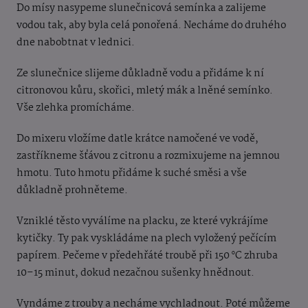
Do mísy nasypeme slunečnicová semínka a zalijeme
vodou tak, aby byla celá ponořená. Necháme do druhého
dne nabobtnat v lednici.
Ze slunečnice slijeme důkladně vodu a přidáme k ní
citronovou kůru, skořici, mletý mák a lněné semínko.
Vše zlehka promícháme.
Do mixeru vložíme datle krátce namočené ve vodě,
zastříkneme šťávou z citronu a rozmixujeme na jemnou
hmotu. Tuto hmotu přidáme k suché směsi a vše
důkladně prohněteme.
Vzniklé těsto vyválíme na placku, ze které vykrájíme
kytičky. Ty pak vyskládáme na plech vyložený pečícím
papírem. Pečeme v předehřáté troubě při 150 °C zhruba
10–15 minut, dokud nezačnou sušenky hnědnout.
Vyndáme z trouby a necháme vychladnout. Poté můžeme