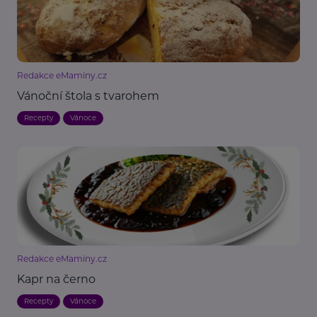
Redakce eMaminy.cz
Vánoční štola s tvarohem
Recepty
Vánoce
Redakce eMaminy.cz
Kapr na černo
Recepty
Vánoce