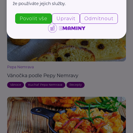
že používáte jejich služby.
Bezlepkové
Recepty
Vánoce
Zábava
Výživa
Zajímavost
Povolit vše
Upravit
Odmítnout
Pepa Nemrava
Vánočka podle Pepy Nemravy
Vánoce
Kuchař Pepa Nemrava
Recepty