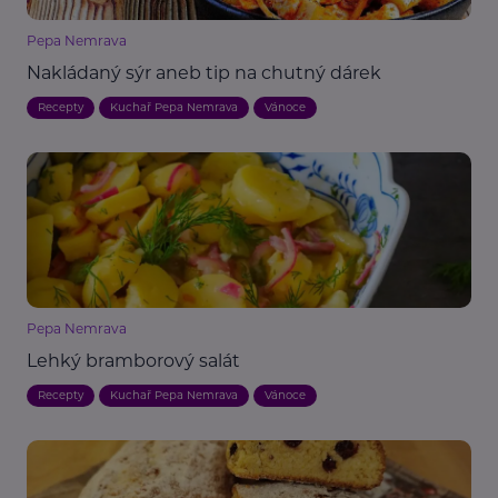
Pepa Nemrava
Nakládaný sýr aneb tip na chutný dárek
Recepty
Kuchař Pepa Nemrava
Vánoce
Pepa Nemrava
Lehký bramborový salát
Recepty
Kuchař Pepa Nemrava
Vánoce