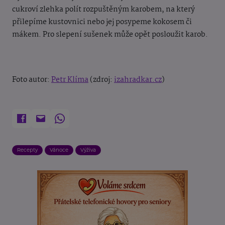
cukroví zlehka polít rozpuštěným karobem, na který
přilepíme kustovnici nebo jej posypeme kokosem či
mákem. Pro slepení sušenek může opět posloužit karob.
Foto autor:
Petr Klíma
(zdroj:
izahradkar.cz
)
Recepty
Vánoce
Výživa