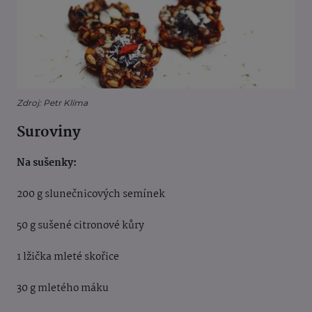
Zdroj: Petr Klíma
Suroviny
Na sušenky:
200 g slunečnicových semínek
50 g sušené citronové kůry
1 lžička mleté skořice
30 g mletého máku