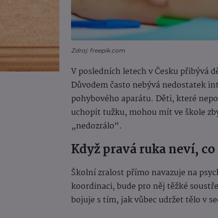
Zdroj: freepik.com
V posledních letech v Česku přibývá dě
Důvodem často nebývá nedostatek inte
pohybového aparátu. Děti, které nepo
uchopit tužku, mohou mít ve škole zbyt
„nedozrálo“.
Když pravá ruka neví, co 
Školní zralost přímo navazuje na psy
koordinaci, bude pro něj těžké soustře
bojuje s tím, jak vůbec udržet tělo v s