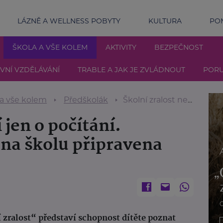
LÁZNĚ A WELLNESS POBYTY
KULTURA
POM
ŠKOLA A VŠE KOLEM
AKTIVITY
BEZPEČNOST
IVNÍ VZDĚLÁVÁNÍ
TRABLE A JAK JE ZVLÁDNOUT
PORU
 a vše kolem
Předškolák
Školní zralost není jen o počítání. Polovina dětí není na školu připravena pohybově
 jen o počítání.
 na školu připravena
zralost“ představí schopnost dítěte poznat