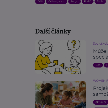
Děti
Cvičení, sport
Pohyb
Rodič
Škola
Další články
Spoluškola,
Může 
speci
Děti
H
WOMEN 
Proje
samož
Aktuálně