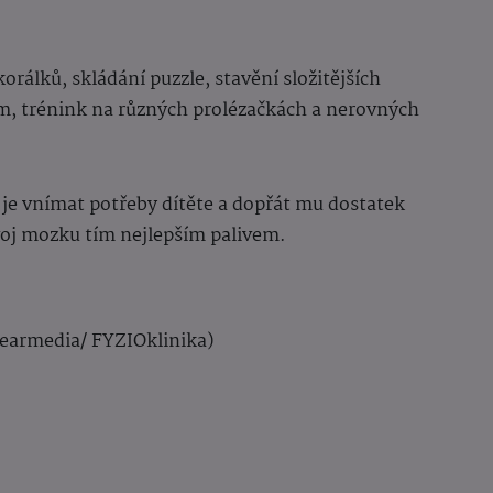
orálků, skládání puzzle, stavění složitějších
em, trénink na různých prolézačkách a nerovných
é je vnímat potřeby dítěte a dopřát mu dostatek
zvoj mozku tím nejlepším palivem.
Pearmedia/ FYZIOklinika)