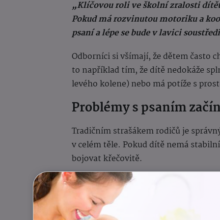
„Klíčovou roli ve školní zralosti dítě
Pokud má rozvinutou motoriku a koor
psaní a lépe se bude v lavici soustřed
Odborníci si všímají, že dětem často 
to například tím, že dítě nedokáže sp
levého kolene) nebo má potíže s prost
Problémy s psaním začína
Tradičním strašákem rodičů je správný
v celém těle. Pokud dítě nemá stabiln
bojovat křečovitě.
Varovné signály:
Dítě u kreslení vy
nebo na tužku příliš tlačí.
Proč se to děje?
Fyzioterapeuti upozo