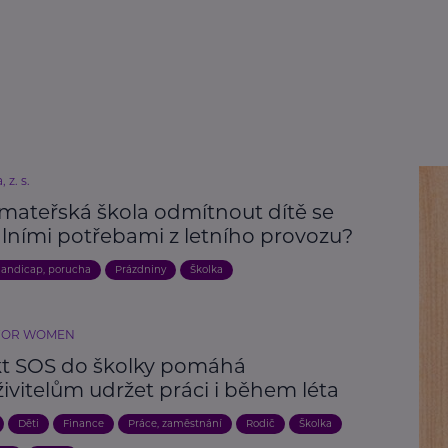
 z. s.
mateřská škola odmítnout dítě se
álními potřebami z letního provozu?
andicap, porucha
Prázdniny
Školka
FOR WOMEN
kt SOS do školky pomáhá
ivitelům udržet práci i během léta
Děti
Finance
Práce, zaměstnání
Rodič
Školka