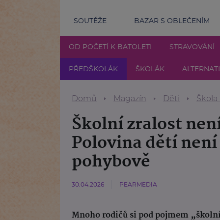
SOUTĚŽE
BAZAR S OBLEČENÍM
OD POČETÍ K BATOLETI
STRAVOVÁNÍ
PŘEDŠKOLÁK
ŠKOLÁK
ALTERNAT
Domů
Magazín
Děti
Škola
Školní zralost není
Polovina dětí není
pohybově
30.04.2026
PEARMEDIA
Mnoho rodičů si pod pojmem „školní 