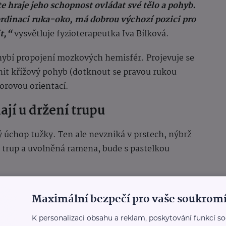
te hraje jeho schopnost ovládat své tělo a pohyb.
dinaci ruka-oko, má dobrou výchozí pozici pro
it,“
vysvětluje fyzioterapeutka Iva Bílková.
chybí propojení mozkových hemisfér. Projevuje se
lnit křížový pohyb (dotknout se pravou rukou
orovou orientací.
jí u držení trupu
 úchop tužky. Ten ale nevzniká v prstech, nýbrž
í trup a uvolněná ramena, bude s pastelkou
plazuje jazyk, kroutí se, zvedá ramena k uším
Maximální bezpečí pro vaše soukromí
K personalizaci obsahu a reklam, poskytování funkcí so
rňují na vliv technologií. Mobily a tablety