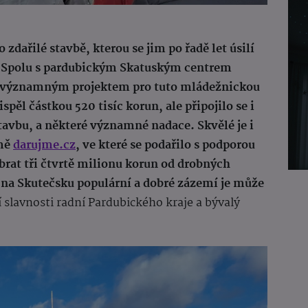
zdařilé stavbě, kterou se jim po řadě let úsilí
. Spolu s pardubickým Skatuským centrem
ím významným projektem pro tuto mládežnickou
spěl částkou 520 tisíc korun, ale připojilo se i
avbu, a některé významné nadace. Skvělé je i
rmě
darujme.cz
, ve které se podařilo s podporou
brat tři čtvrtě milionu korun od drobných
ou na Skutečsku populární a dobré zázemí je může
 slavnosti radní Pardubického kraje a bývalý