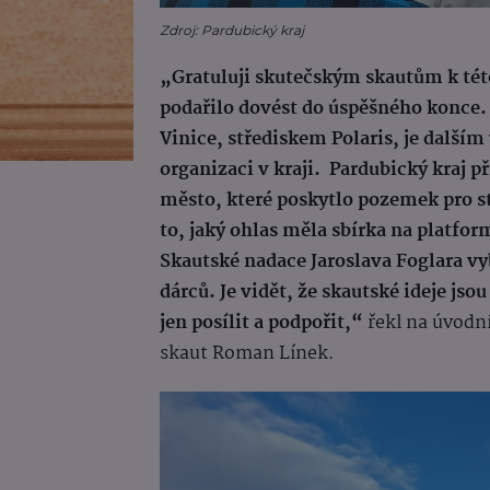
Zdroj: Pardubický kraj
„Gratuluji skutečským skautům k této 
podařilo dovést do úspěšného konce
Vinice, střediskem Polaris, je dalš
organizaci v kraji. Pardubický kraj při
město, které poskytlo pozemek pro st
to, jaký ohlas měla sbírka na platfo
Skautské nadace Jaroslava Foglara vy
dárců. Je vidět, že skautské ideje js
jen posílit a podpořit,“
řekl na úvodní
skaut Roman Línek.