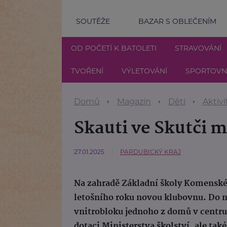
SOUTĚŽE
BAZAR S OBLEČENÍM
OD POČETÍ K BATOLETI
STRAVOVÁNÍ
TVOŘENÍ
VÝLETOVÁNÍ
SPORTOVNÍ
Domů
Magazín
Děti
Aktivi
Skauti ve Skutči 
27.01.2025
PARDUBICKÝ KRAJ
Na zahradě Základní školy Komenskéh
letošního roku novou klubovnu. Do ní
vnitrobloku jednoho z domů v centru 
dotaci Ministerstva školství, ale ta