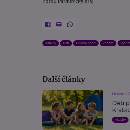
Zdroj: Pardubický kraj
Aktivity
Děti
Cvičení, sport
Zábava
Výchov
Další články
Diakonie 
Děti p
Krabi
Aktivity