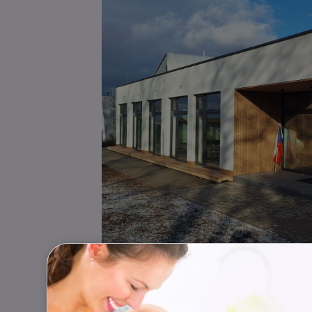
Stavba začala v listopadu 2023 a její 
skautského střediska, architektka Pet