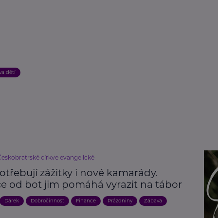
a dětí
Českobratrské církve evangelické
otřebují zážitky i nové kamarády.
ce od bot jim pomáhá vyrazit na tábor
Dárek
Dobročinnost
Finance
Prázdniny
Zábava