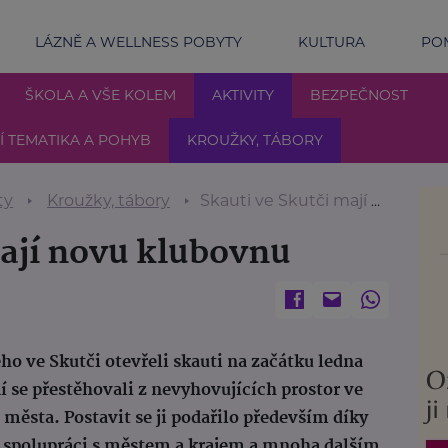
LÁZNĚ A WELLNESS POBYTY
KULTURA
POM
ŠKOLA A VŠE KOLEM
AKTIVITY
BEZPEČNOST
 TEMATIKA A POHYB
KROUŽKY, TÁBORY
ty
Kroužky, tábory
Skauti ve Skutči mají novu klubovnu
mají novu klubovnu
o ve Skutči otevřeli skauti na začátku ledna
 se přestěhovali z nevyhovujících prostor ve
města. Postavit se ji podařilo především díky
ké spolupráci s městem a krajem a mnoha dalším