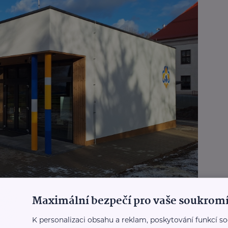
Maximální bezpečí pro vaše soukromí
architektonický návrh zpracovala členka místního
ra Kocourková. Budova stojí na školní zahradě a
K personalizaci obsahu a reklam, poskytování funkcí so