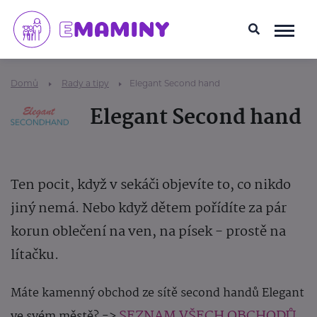
Domů
Rady a tipy
Elegant Second hand
Elegant Second hand
Ten pocit, když v sekáči objevíte to, co nikdo
jiný nemá. Nebo když dětem pořídíte za pár
korun oblečení na ven, na písek - prostě na
lítačku.
Máte kamenný obchod ze sítě second handů Elegant
SEZNAM VŠECH OBCHODŮ
ve svém městě? ->