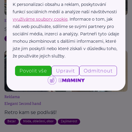
K personalizaci obsahu a reklam, poskytování
funkcí sociálních médií a analýze naší návštěvnosti
využíváme soubory cookie
. Informace o tom, jak
Elegant Second hand
náš web používáte, sdílíme se svými partnery pro
Sekáčový průvodce pro pokročilé i začátečníky
sociální média, inzerci a analýzy. Partneři tyto údaje
Bazar
Móda, oblečení, obuv
Zábava
mohou zkombinovat s dalšími informacemi, které
jste jim poskytli nebo které získali v důsledku toho,
že používáte jejich služby.
Povolit vše
Upravit
Odmítnout
Reklama
Elegant Second hand
Retro kam se podíváš!
Bazar
Móda, oblečení, obuv
Zajímavost