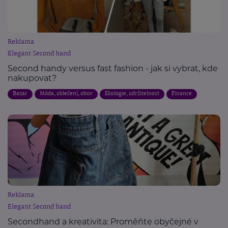
Reklama
Elegant Second hand
Second handy versus fast fashion - jak si vybrat, kde
nakupovat?
Bazar
Móda, oblečení, obuv
Ekologie, udržitelnost
Finance
Reklama
Elegant Second hand
Secondhand a kreativita: Proměňte obyčejné v