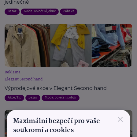
jedinečné
Bazar
Móda, oblečení, obuv
Zábava
Reklama
Elegant Second hand
Výprodejové akce v Elegant Second hand
Akce, Tip
Bazar
Móda, oblečení, obuv
×
Maximální bezpečí pro vaše
soukromí a cookies