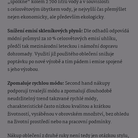
„spolkne“ kolem 2 700 litrů vody a v souvislosti
s celosvětovým úbytkem vody, je nejvyšší čas přemýšlet
nejen ekonomicky, ale především ekologicky.
Snížení emisí skleníkových plynů:
Dle odhadů odpovídá
módní průmysl za 10 % celosvětových emisí uhlíku,
předčí tak mezinárodní leteckou i námořní dopravu
dohromady. Využití již použitého oblečení snižuje
poptávku po nové výrobě a tím pádem i emise spojené
s jeho výrobou.
Zpomaluje rychlou módu:
Second hand nákupy
podporují trvalejší módu a zpomalují dlouhodobě
neudržitelný trend takzvané rychlé módy,
charakteristické často nízkou kvalitou a krátkou
životností, vyráběnou v obrovském množství, bez ohledu
na životní prostředí nebo na pracovní podmínky.
Nákup oblečení z druhé ruky není tedy jen otázkou stylu,