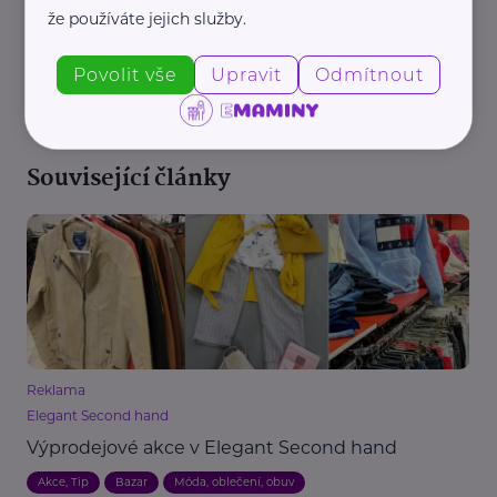
že používáte jejich služby.
REKLAMA
Povolit vše
Upravit
Odmítnout
Související články
Reklama
Elegant Second hand
Výprodejové akce v Elegant Second hand
Akce, Tip
Bazar
Móda, oblečení, obuv