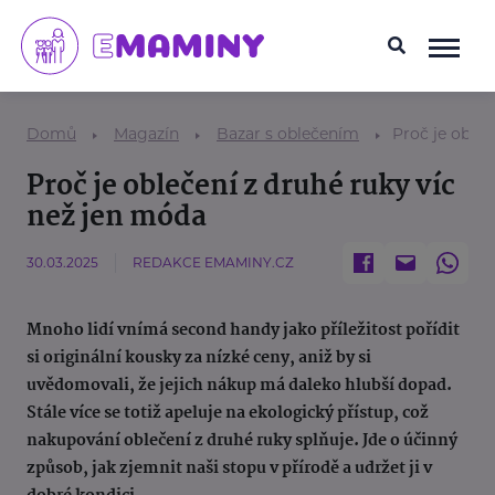
Domů
Magazín
Bazar s oblečením
Proč je obleč
Proč je oblečení z druhé ruky víc
než jen móda
30.03.2025
REDAKCE EMAMINY.CZ
Mnoho lidí vnímá second handy jako příležitost pořídit
si originální kousky za nízké ceny, aniž by si
uvědomovali, že jejich nákup má daleko hlubší dopad.
Stále více se totiž apeluje na ekologický přístup, což
nakupování oblečení z druhé ruky splňuje. Jde o účinný
způsob, jak zjemnit naši stopu v přírodě a udržet ji v