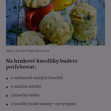
Zdroj: kuchař Pepa Nemrava
Na hrnkové knedlíky budete
potřebovat:
6 velikostně stejných hrnečků
6 starších rohlíků
2 hrnečky mléka
2 hrnečky hrubé mouky + na vysypání