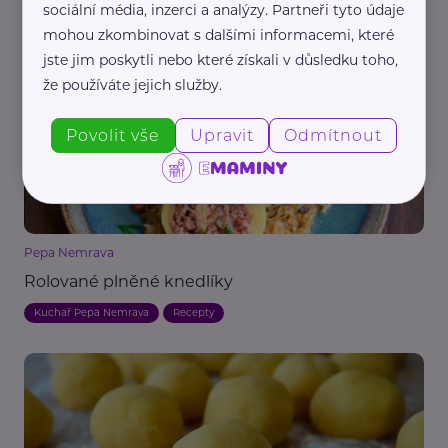
sociální média, inzerci a analýzy. Partneři tyto údaje
Domácí bramborové knedlíky
mohou zkombinovat s dalšími informacemi, které
Kuchař Pepa Nemrava
Recepty
jste jim poskytli nebo které získali v důsledku toho,
že používáte jejich služby.
Povolit vše
Upravit
Odmítnout
Pepa Nemrava
Rolované plněné knedlíky
Kuchař Pepa Nemrava
Recepty