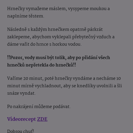
Hrnečky vymažeme máslem, vysypeme moukou a
naplníme těstem.
Následně s každým hrnečkem opatrně párkrát
zaklepeme, abychom vyklepali přebytečný vzduch a
dáme vařit do hrnce s horkou vodou.
!!Pozor, vody musí být tolik, aby po přidání všech
hrnečků nepřetekla do hrnečků!!
Vaříme 20 minut, poté hrnečky vyndáme a necháme 10
minut mírně vychladnout, aby se knedlíky uvolnili a šli
snáze vyndat.
Po nakrájení můžeme podávat.
Videorecept
ZDE
Dobrou chuť!