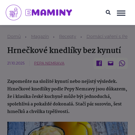
Domů
Magazín
Recepty
Domácí vaření s Pepo
Hrnečkové knedlíky bez kynutí
21.10.2025
PEPA NEMRAVA
Zapomeňte na složité kynutí nebo nejistý výsledek.
Hrnečkové knedlíky podle Pepy Nemravy jsou důkazem,
že i klasika české kuchyně může být jednoduchá,
spolehlivá a pokaždé dokonalá. Stačí pár surovin, šest
hrnečků a chvilka trpělivosti.