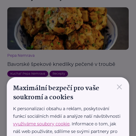
Pepa Nemrava
Bavorské špekové knedlíky pečené v troubě
Kuchař Pepa Nemrava
Recepty
×
Maximální bezpečí pro vaše
soukromí a cookies
K personalizaci obsahu a reklam, poskytování
funkcí sociálních médií a analýze naší návštěvnosti
využíváme soubory cookie
. Informace o tom, jak
náš web používáte, sdílíme se svými partnery pro
Pepa Nemrava