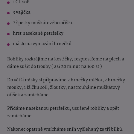
1 ČL soli
3 vajíčka
2 špetky muškátového oříšku
hrst nasekané petrželky
máslo na vymazání hrnečků
Rohlíky rozkrájíme na kostičky, rozprostřeme na plech a
dáme sušit do trouby ( asi 20 minut na 160 st )
Do větší misky si připravíme 2 hrnečky mléka ,2 hrnečky
mouky, 1 lžičku soli, žloutky, nastrouháme muškátový
oříšek a zamícháme.
Přidáme nasekanou petrželku, usušené rohlíky a opět
zamícháme.
Nakonec opatrně vmícháme sníh vyšlehaný ze tří bílků.