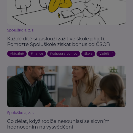
Spoluškola, z. s.
Každé dítě si zaslouží zažít ve škole přijetí.
Pomozte Spoluškole získat bonus od ČSOB
Aktuálně
Finance
Podpora a pomoc
Škola
Vzdělání
Spoluškola, z. s.
Co dělat, když rodiče nesouhlasí se slovním
hodnocením na vysvědčení