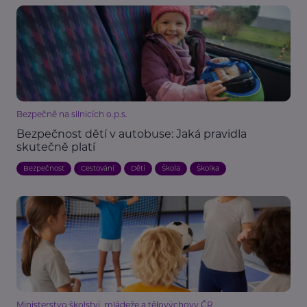
Bezpečně na silnicích o.p.s.
Bezpečnost dětí v autobuse: Jaká pravidla
skutečně platí
Bezpečnost
Cestování
Děti
Škola
Školka
Ministerstvo školství, mládeže a tělovýchovy ČR