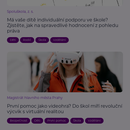
Spoluškola, z. s.
Má vaše dítě individuální podporu ve škole?
Zjistěte, jak na spravedlivé hodnocení z pohledu
práva
Děti
Rodič
Škola
Vzdělání
Magistrát hlavního města Prahy
První pomoc jako videohra? Do škol míří revoluční
výcvik s virtuální realitou
Bezpečnost
Děti
První pomoc
Škola
Vzdělání