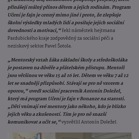
přinášejí reálný přínos dětem a jejich rodinám. Program
Učení je fajn je cenný mimo jiné i proto, že zlepšuje
školní výsledky mladých lidí a posiluje jejich sociální
dovednosti a motivaci,“
řekl náměstek hejtmana
Pardubického kraje zodpovědný za sociální péči a
neziskový sektor Pavel Šotola.
„Mentorský vztah žáka základní školy a středoškoláka
je postaven na důvěře a přátelském přístupu. Mentoři
jsou většinou ve věku 15 až 16 let. Dětem ve věku 7 až 12
let se snadněji přizpůsobí. Stávají se pro ně vzorem a
oporou,“ uvedl sociální pracovník Antonín Doležel,
který má program Učení je fajn v Bonanze na starosti.
„Děti vnímají své mentory jako někoho, kdo je blízko
jejich věku a zkušeností. Tím je pro ně snazší
komunikovat a učit se,“
vysvětlil Antonín Doležel.​