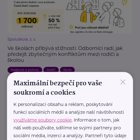
Spoluškola, z. s.
Ve školách přibývá stížností. Odborníci radí, jak
předejít zbytečným konfliktům mezi rodiči a
školou
Podpora a pomoc
Rodič
Škola
×
Maximální bezpečí pro vaše
soukromí a cookies
K personalizaci obsahu a reklam, poskytování
funkcí sociálních médií a analýze naší návštěvnosti
využíváme soubory cookie
. Informace o tom, jak
náš web používáte, sdílíme se svými partnery pro
Spoluškola, z. s.
sociální média, inzerci a analýzy. Partneři tyto údaje