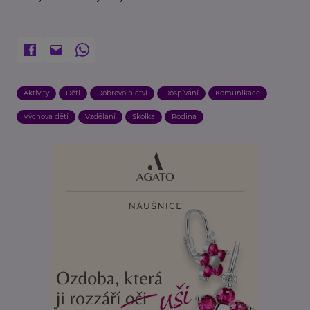
Aktivity
Děti
Dobrovolnictví
Dospívání
Komunikace
Výchova dětí
Vzdělání
Školka
Rodina