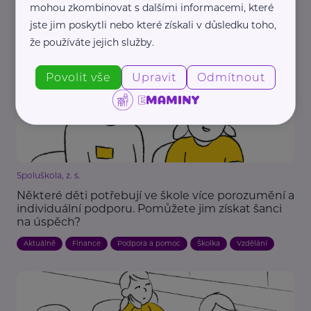
Jak to bude od září s asistenty pedagoga v
mohou zkombinovat s dalšími informacemi, které
prvních třídách?
jste jim poskytli nebo které získali v důsledku toho,
Aktuálně
Děti
Škola
Vzdělání
že používáte jejich služby.
Povolit vše
Upravit
Odmítnout
Spoluškola, z. s.
Některé děti potřebují ve škole více porozumění a
individuální podporu. Pomůžete jim získat šanci
na úspěch?
Aktuálně
Finance
Podpora a pomoc
Školka
Vzdělání