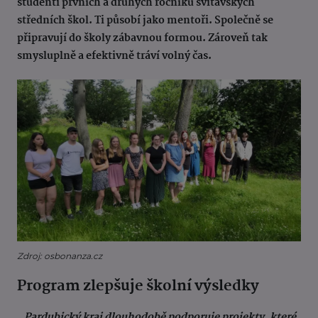
studenti prvních a druhých ročníků svitavských
středních škol. Ti působí jako mentoři. Společně se
připravují do školy zábavnou formou. Zároveň tak
smysluplně a efektivně tráví volný čas.
Zdroj: osbonanza.cz
Program zlepšuje školní výsledky
„Pardubický kraj dlouhodobě podporuje projekty, které