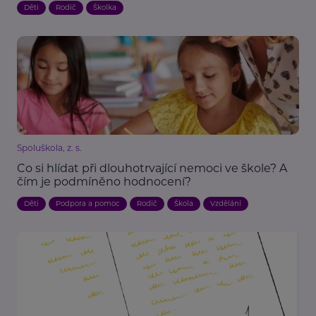
Děti
Rodič
Školka
Spoluškola, z. s.
Co si hlídat při dlouhotrvající nemoci ve škole? A
čím je podmíněno hodnocení?
Děti
Podpora a pomoc
Rodič
Škola
Vzdělání