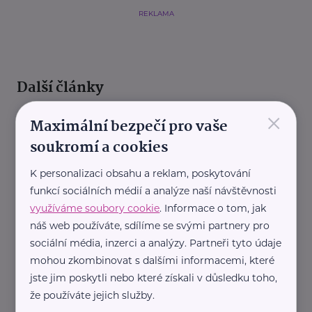
REKLAMA
Další články
×
Maximální bezpečí pro vaše
soukromí a cookies
K personalizaci obsahu a reklam, poskytování
funkcí sociálních médií a analýze naší návštěvnosti
využíváme soubory cookie
. Informace o tom, jak
Ministerstvo práce a sociálních věcí ČR
náš web používáte, sdílíme se svými partnery pro
Rodičovský příspěvek má vzrůst na 400 000
sociální média, inzerci a analýzy. Partneři tyto údaje
korun. Poslanci schválili také změny v superdávce
mohou zkombinovat s dalšími informacemi, které
Aktuálně
Finance
Reality
Příspěvky a dávky
jste jim poskytli nebo které získali v důsledku toho,
že používáte jejich služby.