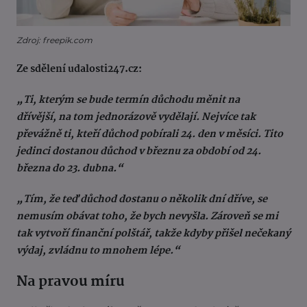
Zdroj: freepik.com
Ze sdělení udalosti247.cz:
„Ti, kterým se bude termín důchodu měnit na
dřívější, na tom jednorázově vydělají. Nejvíce tak
převážně ti, kteří důchod pobírali 24. den v měsíci. Tito
jedinci dostanou důchod v březnu za období od 24.
března do 23. dubna.“
„Tím, že teď důchod dostanu o několik dní dříve, se
nemusím obávat toho, že bych nevyšla. Zároveň se mi
tak vytvoří finanční polštář, takže kdyby přišel nečekaný
výdaj, zvládnu to mnohem lépe.“
Na pravou míru