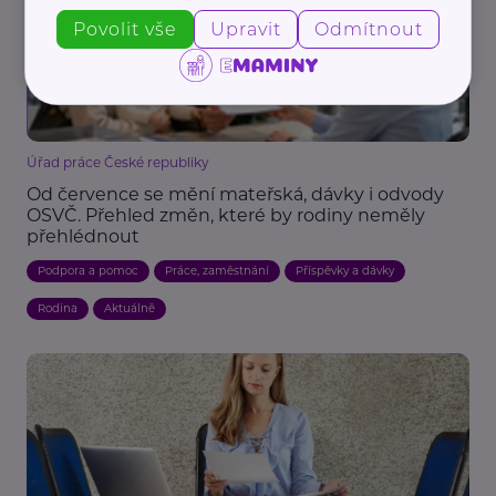
Povolit vše
Upravit
Odmítnout
Úřad práce České republiky
Od července se mění mateřská, dávky i odvody
OSVČ. Přehled změn, které by rodiny neměly
přehlédnout
Podpora a pomoc
Práce, zaměstnání
Příspěvky a dávky
Rodina
Aktuálně