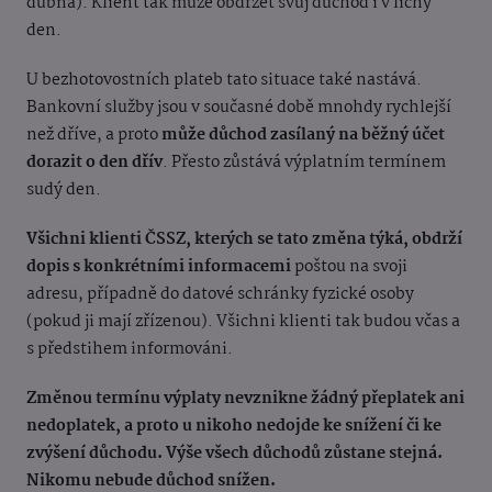
dubna). Klient tak může obdržet svůj důchod i v lichý
den.
U bezhotovostních plateb tato situace také nastává.
Bankovní služby jsou v současné době mnohdy rychlejší
než dříve, a proto
může důchod zasílaný na běžný účet
dorazit o den dřív
. Přesto zůstává výplatním termínem
sudý den.
Všichni klienti ČSSZ, kterých se tato změna týká, obdrží
dopis s konkrétními informacemi
poštou na svoji
adresu, případně do datové schránky fyzické osoby
(pokud ji mají zřízenou). Všichni klienti tak budou včas a
s předstihem informováni.
Změnou termínu výplaty nevznikne žádný přeplatek ani
nedoplatek, a proto u nikoho nedojde ke snížení či ke
zvýšení důchodu. Výše všech důchodů zůstane stejná.
Nikomu nebude důchod snížen.