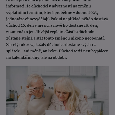
zavádějící a rádi bychom uvedli na pravou míru
informaci, že důchodci v návaznosti na změnu
výplatního termínu, která proběhne v dubnu 2025,
jednorázově nevydělají. Pokud například někdo dostává
důchod 20. den v měsíci a nově ho dostane 10. den,
znamená to jen dřívější výplatu. Částka důchodu
zůstane stejná a stát touto změnou nikoho neobohatí.
Za celý rok 2025 každý důchodce dostane svých 12
splátek – ani méně, ani více. Důchod totiž není vyplácen
na kalendářní dny, ale na období.