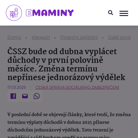
Domů
Magazín
Finanční zajištění
Další sociáln
ČSSZ bude od dubna vyplácet
důchody v první polovině
měsíce. Změna termínu
nepřinese jednorázový výdělek
17.03.2025
ČESKÁ SPRÁVA SOCIÁLNÍHO ZABEZPEČENÍ
V poslední době se objevují články, které tvrdí, že změna
termínu výplaty důchodů v dubnu 2025 přinese
důchodcům jednorázový výdělek. Toto tvrzení je