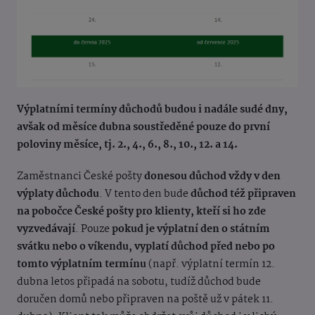
Výplatními termíny důchodů budou i nadále sudé dny,
avšak od měsíce dubna soustředěné pouze do první
poloviny měsíce, tj. 2., 4., 6., 8., 10., 12. a 14.
Zaměstnanci České pošty
donesou důchod vždy v den
výplaty důchodu
. V tento den bude
důchod též připraven
na pobočce České pošty pro klienty, kteří si ho zde
vyzvedávají
. Pouze
pokud je výplatní den o státním
svátku nebo o víkendu, vyplatí důchod před nebo po
tomto výplatním termínu
(např. výplatní termín 12.
dubna letos připadá na sobotu, tudíž důchod bude
doručen domů nebo připraven na poště už v pátek 11.