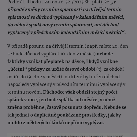
Podle čl. II bodu 1 zákona č. 321/2023 Sb. platí, že
„v
případě změny termínu splatnosti na dřívější termín
splatnosti se důchod vyplacený v kalendářním měsíci,
do něhož spadá nový termín splatnosti, ani důchod
vyplacený v předchozím kalendářním měsíci nekrátí“.
V případě posunu na dřívější termín (např. místo 20. den
se bude důchod vyplácet 10. den v měsíci)
nebude
fakticky vznikat přeplatek na dávce, i když vznikne
„účetní“ překryv za určité časové období
(tj. za období
od 10. do 19. dne v měsíci), na které byl určen důchod
naposledy vyplacený v původním termínu i vyplacený v
termínu novém.
Důchodce však obdrží stejný počet
splátek v roce, jen bude splátka od měsíce, v němž
změna proběhne, časově posunuta dopředu. Nebude se
tak jednat o duplicitně poukázané prostředky, jak by
mohlo z některých článků nepřímo vyplývat.