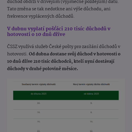
důchod obdrží v dřívějším (výjimečně pozdějším) datu.
Tato změna se tak nedotkne ani výše důchodu, ani
frekvence vyplácených důchodů.
V dubnu vyplatí pošťáci 210 tisíc důchodů v
hotovosti o 10 dnů dříve
ČSSZ využívá služeb České pošty pro zasílání důchodů v
hotovosti.
Od dubna dostane svůj důchod v hotovosti o
10 dnů dříve 210 tisíc důchodců, kteří nyní dostávají
důchody v druhé polovině měsíce.