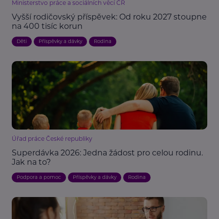
Ministerstvo práce a sociálních věcí ČR
Vyšší rodičovský příspěvek: Od roku 2027 stoupne
na 400 tisíc korun
Děti
Příspěvky a dávky
Rodina
Úřad práce České republiky
Superdávka 2026: Jedna žádost pro celou rodinu.
Jak na to?
Podpora a pomoc
Příspěvky a dávky
Rodina