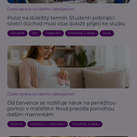
Česká správa sociálního zabezpečení
Pozor na důležitý termín. Studenti pobírající
sirotčí důchod musí včas doložit přijetí ke studiu
Aktuálně
Děti
Dospívání
Příspěvky a dávky
Škola
Česká správa sociálního zabezpečení
Od července se rozšiřuje nárok na peněžitou
pomoc v mateřství. Nová pravidla pomohou
dalším maminkám
Finance
Mateřství a rodičovství
Příspěvky a dávky