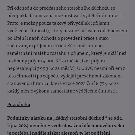
Při odchodu do předčasného starobního důchodu se
předpokládá omezená možnost vaší výdělečné činnosti.
Proto je možný pouze takový přivýdělek (příjem z
výdělečné činnosti), který nezaloží účast na důchodovém
pojištění (např. dohoda o provedení práce s max.
zúčtovaným příjmem 10 000 Kč za měsíc nebo
zaměstnání malého rozsahu s příjmem, který je nižší než
rozhodný příjem 4 000 Kč za měsíc, tzn. příjem
nepřesahující 3 999 Kč za měsíc). U OSVČ nesmí příjem z
této činnosti (po odpočtu výdajů) přesáhnout zákonem
stanovenou hranici, která v roce 2024 činí 8 794 Kč za
každý měsíc výkonu samostatné výdělečné činnosti.
Poznámka
:
Podmínky nároku na „řádný starobní důchod“ se od 1.
října 2024 nemění – vedle dosažení důchodového věku
je potřeba i nadále získat alespoň 35 let pojištění.