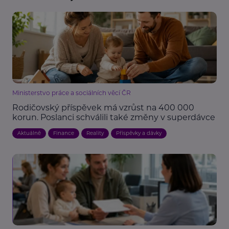
Ministerstvo práce a sociálních věcí ČR
Rodičovský příspěvek má vzrůst na 400 000
korun. Poslanci schválili také změny v superdávce
Aktuálně
Finance
Reality
Příspěvky a dávky