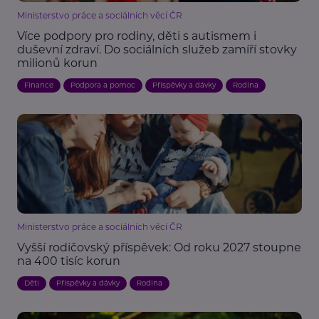
Ministerstvo práce a sociálních věcí ČR
Více podpory pro rodiny, děti s autismem i
duševní zdraví. Do sociálních služeb zamíří stovky
milionů korun
Finance
Podpora a pomoc
Příspěvky a dávky
Rodina
Ministerstvo práce a sociálních věcí ČR
Vyšší rodičovský příspěvek: Od roku 2027 stoupne
na 400 tisíc korun
Děti
Příspěvky a dávky
Rodina