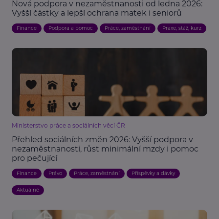
Nová podpora v nezaměstnanosti od ledna 2026:
Vyšší částky a lepší ochrana matek i seniorů
Finance
Podpora a pomoc
Práce, zaměstnání
Praxe, stáž, kurz
Ministerstvo práce a sociálních věcí ČR
Přehled sociálních změn 2026: Vyšší podpora v
nezaměstnanosti, růst minimální mzdy i pomoc
pro pečující
Finance
Právo
Práce, zaměstnání
Příspěvky a dávky
Aktuálně