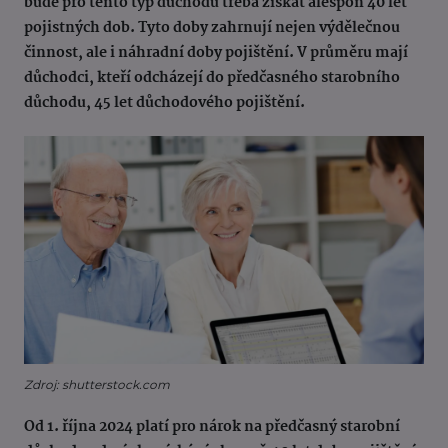
bude pro tento typ důchodu třeba získat alespoň 40 let
pojistných dob. Tyto doby zahrnují nejen výdělečnou
činnost, ale i náhradní doby pojištění. V průměru mají
důchodci, kteří odcházejí do předčasného starobního
důchodu, 45 let důchodového pojištění.
Zdroj: shutterstock.com
Od 1. října 2024 platí pro nárok na předčasný starobní