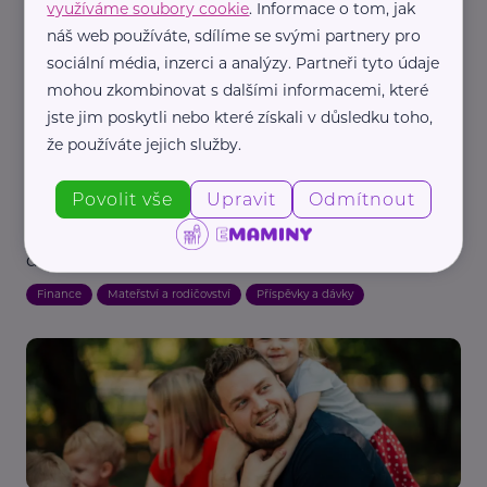
využíváme soubory cookie
. Informace o tom, jak
náš web používáte, sdílíme se svými partnery pro
sociální média, inzerci a analýzy. Partneři tyto údaje
mohou zkombinovat s dalšími informacemi, které
jste jim poskytli nebo které získali v důsledku toho,
že používáte jejich služby.
Česká správa sociálního zabezpečení
Povolit vše
Upravit
Odmítnout
Od července se rozšiřuje nárok na peněžitou
pomoc v mateřství. Nová pravidla pomohou
dalším maminkám
Finance
Mateřství a rodičovství
Příspěvky a dávky