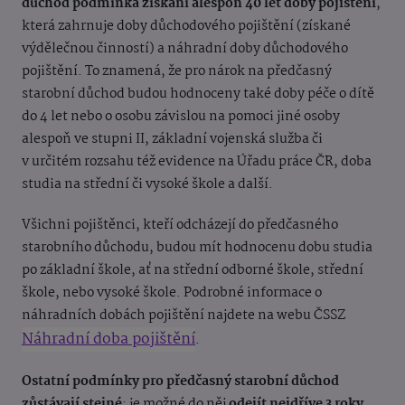
důchod podmínka získání alespoň 40 let doby pojištění
,
která zahrnuje doby důchodového pojištění (získané
výdělečnou činností) a náhradní doby důchodového
pojištění.
To znamená, že pro nárok na předčasný
starobní důchod budou hodnoceny také doby péče o dítě
do 4 let nebo o osobu závislou na pomoci jiné osoby
alespoň ve stupni II, základní vojenská služba či
v určitém rozsahu též evidence na Úřadu práce ČR, doba
studia na střední či vysoké škole a další.
Všichni pojištěnci, kteří odcházejí do předčasného
starobního důchodu, budou mít hodnocenu dobu studia
po základní škole, ať na střední odborné škole, střední
škole, nebo vysoké škole. Podrobné informace o
náhradních dobách pojištění najdete na webu ČSSZ
Náhradní doba pojištění
.
Ostatní podmínky pro předčasný starobní důchod
zůstávají stejné
: je možné do něj
odejít nejdříve 3 roky