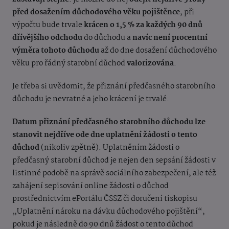
před dosažením důchodového věku pojištěnce
, při
výpočtu bude trvale
krácen o 1,5 % za každých 90 dnů
dřívějšího odchodu
do důchodu a
navíc není procentní
výměra tohoto důchodu
až do dne dosažení důchodového
věku pro řádný starobní důchod
valorizována
.
Je třeba si uvědomit, že přiznání předčasného starobního
důchodu je nevratné a jeho krácení je trvalé.
Datum přiznání předčasného starobního důchodu lze
stanovit nejdříve ode dne uplatnění žádosti o tento
důchod
(nikoliv zpětně). Uplatněním žádosti o
předčasný starobní důchod je nejen den sepsání žádosti v
listinné podobě na správě sociálního zabezpečení, ale též
zahájení sepisování online žádosti o důchod
prostřednictvím ePortálu ČSSZ či doručení tiskopisu
„Uplatnění nároku na dávku důchodového pojištění“,
pokud je následně do 90 dnů žádost o tento důchod