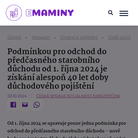
Domů
Magazín
Finanční zajištění
Další sociáln
Podmínkou pro odchod do
předčasného starobního
důchodu od 1. října 2024 je
získání alespoň 40 let doby
důchodového pojištění
03.10.2024
ČESKÁ SPRÁVA SOCIÁLNÍHO ZABEZPEČENÍ
Od 1. října 2024 se upravuje pouze jedna podmínka pro
odchod do předčasného starobního důchodu – nově