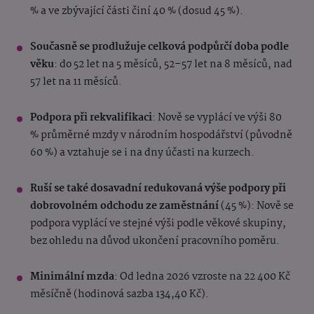
% a ve zbývající části činí 40 % (dosud 45 %).
Současně se prodlužuje celková podpůrčí doba podle
věku
: do 52 let na 5 měsíců, 52–57 let na 8 měsíců, nad
57 let na 11 měsíců.
Podpora při rekvalifikaci
: Nově se vyplácí ve výši 80
% průměrné mzdy v národním hospodářství (původně
60 %) a vztahuje se i na dny účasti na kurzech.
Ruší se také dosavadní redukovaná výše podpory při
dobrovolném odchodu ze zaměstnání
(45 %): Nově se
podpora vyplácí ve stejné výši podle věkové skupiny,
bez ohledu na důvod ukončení pracovního poměru.
Minimální mzda
: Od ledna 2026 vzroste na 22 400 Kč
měsíčně (hodinová sazba 134,40 Kč).