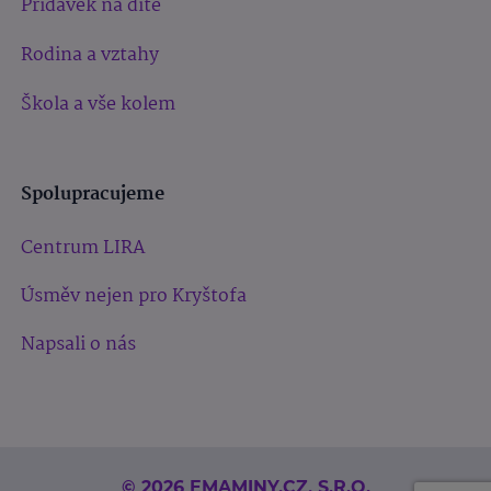
Přídavek na dítě
Rodina a vztahy
Škola a vše kolem
Spolupracujeme
Centrum LIRA
Úsměv nejen pro Kryštofa
Napsali o nás
© 2026 EMAMINY.CZ, S.R.O.