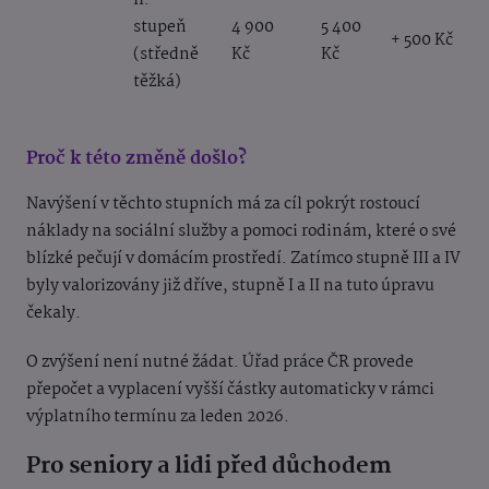
II.
stupeň
4 900
5 400
+ 500 Kč
(středně
Kč
Kč
těžká)
Proč k této změně došlo?
Navýšení v těchto stupních má za cíl pokrýt rostoucí
náklady na sociální služby a pomoci rodinám, které o své
blízké pečují v domácím prostředí. Zatímco stupně III a IV
byly valorizovány již dříve, stupně I a II na tuto úpravu
čekaly.
O zvýšení není nutné žádat. Úřad práce ČR provede
přepočet a vyplacení vyšší částky automaticky v rámci
výplatního termínu za leden 2026.
Pro seniory a lidi před důchodem