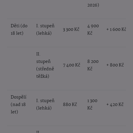
2026)
Děti (do
I. stupeň
4 900
3 300 Kč
+ 1 600 Kč
18 let)
(lehká)
Kč
II.
stupeň
8 200
7 400 Kč
+ 800 Kč
(středně
Kč
těžká)
Dospělí
I. stupeň
1 300
(nad 18
880 Kč
+ 420 Kč
(lehká)
Kč
let)