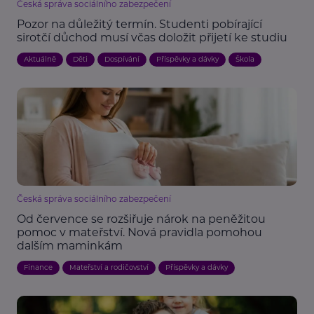
Česká správa sociálního zabezpečení
Pozor na důležitý termín. Studenti pobírající
sirotčí důchod musí včas doložit přijetí ke studiu
Aktuálně
Děti
Dospívání
Příspěvky a dávky
Škola
Česká správa sociálního zabezpečení
Od července se rozšiřuje nárok na peněžitou
pomoc v mateřství. Nová pravidla pomohou
dalším maminkám
Finance
Mateřství a rodičovství
Příspěvky a dávky