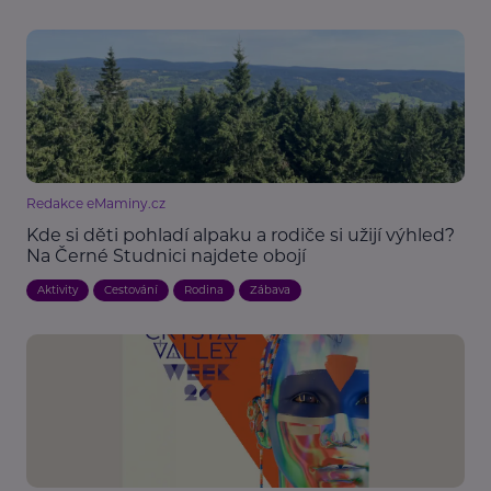
Redakce eMaminy.cz
Kde si děti pohladí alpaku a rodiče si užijí výhled?
Na Černé Studnici najdete obojí
Aktivity
Cestování
Rodina
Zábava