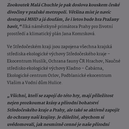
Zookoutek Malá Chuchle je pak doslova kouskem české
divočiny v pražské metropoli. Většina míst je navíc
dostupná MHD a já doufám, že i letos bude hra Pražany
bavit,“
říká náměstkyně primátora Prahy pro životní
prostředí a klimatický plán Jana Komrsková.
Ve Středočeském kraji jsou zapojena všechna krajská
střediska ekologické výchovy Středočeského kraje –
Ekocentrum Huslík, Ochrana fauny ČR Hrachov, Naučné
středisko ekologické výchovy Kladno – Čabárna,
Ekologické centrum Orlov, Podblanické ekocentrum
Vlašim a Vodní dům Hulice.
„Všichni, kteří se zapojí do této hry, mají příležitost
nejen prozkoumat krásy a přírodní bohatství
Středočeského kraje a Prahy, ale také se aktivně zapojit
do ochrany naší krajiny. Je důležité, abychom si
uvědomovali, jak nesmírně cenné je naše přírodní