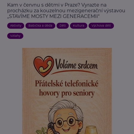
Kam v červnu s dětmi v Praze? Vyrazte na
procházku za kouzelnou mezigenerační výstavou
„STAVÍME MOSTY MEZI GENERACEMIi“
Aktivity
Babička a děda
Děti
Kultura
Výchova dětí
Vztahy