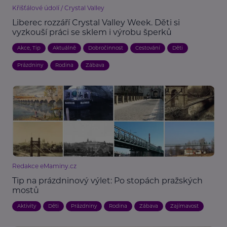
Křišťálové údolí / Crystal Valley
Liberec rozzáří Crystal Valley Week. Děti si
vyzkouší práci se sklem i výrobu šperků
Akce, Tip
Aktuálně
Dobročinnost
Cestování
Děti
Prázdniny
Rodina
Zábava
Redakce eMaminy.cz
Tip na prázdninový výlet: Po stopách pražských
mostů
Aktivity
Děti
Prázdniny
Rodina
Zábava
Zajímavost