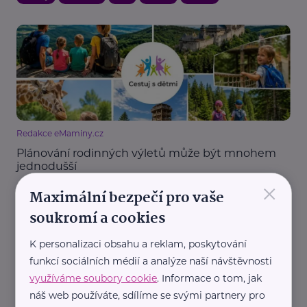
Redakce eMaminy.cz
Plánování rodinných výletů může být mnohem
jednodušší
×
Aktivity
Cestování
Děti
Rodina
Maximální bezpečí pro vaše
soukromí a cookies
K personalizaci obsahu a reklam, poskytování
funkcí sociálních médií a analýze naší návštěvnosti
využíváme soubory cookie
. Informace o tom, jak
náš web používáte, sdílíme se svými partnery pro