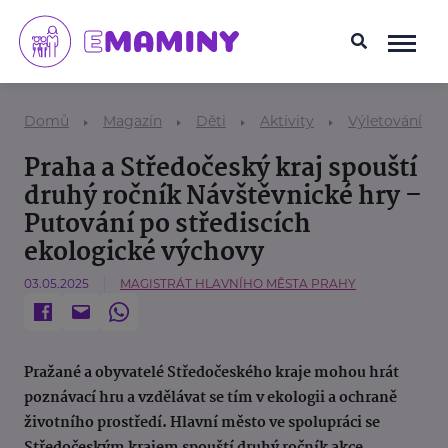
Domů
Magazín
Děti
Aktivity
Výletování
Praha a Středočeský kraj spouští
druhý ročník Návštěvnické hry –
Putování po střediscích
ekologické výchovy
03.05.2025
MAGISTRÁT HLAVNÍHO MĚSTA PRAHY
Pražané a obyvatelé Středočeského kraje mohou hrát
poznávací hru a vzdělávat se tím v ekologii a ochraně
životního prostředí. Hlavní město ve spolupráci se