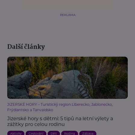
REKLAMA
Další články
JIZERSKÉ HORY – Turistický region Liberecko, Jablonecko,
Frýdlantsko a Tanvaldsko
Jizerské hory s dětmi: 5 tipů na letní výlety a
zážitky pro celou rodinu
Aktivity
Cestování
Děti
Rodina
Zábava