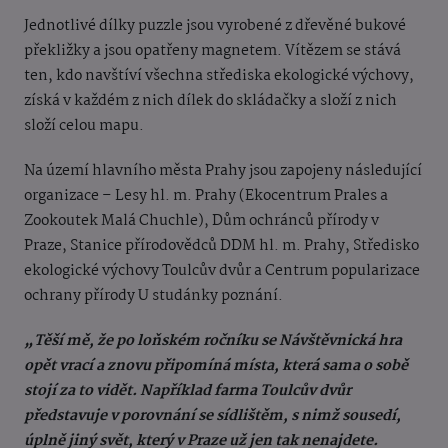
Jednotlivé dílky puzzle jsou vyrobené z dřevěné bukové
překližky a jsou opatřeny magnetem. Vítězem se stává
ten, kdo navštíví všechna střediska ekologické výchovy,
získá v každém z nich dílek do skládačky a složí z nich
složí celou mapu.
Na území hlavního města Prahy jsou zapojeny následující
organizace – Lesy hl. m. Prahy (Ekocentrum Prales a
Zookoutek Malá Chuchle), Dům ochránců přírody v
Praze, Stanice přírodovědců DDM hl. m. Prahy, Středisko
ekologické výchovy Toulcův dvůr a Centrum popularizace
ochrany přírody U studánky poznání.
„Těší mě, že po loňském ročníku se Návštěvnická hra
opět vrací a znovu připomíná místa, která sama o sobě
stojí za to vidět. Například farma Toulcův dvůr
představuje v porovnání se sídlištěm, s nimž sousedí,
úplně jiný svět, který v Praze už jen tak nenajdete.