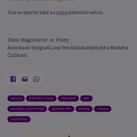
Více se dozvíte také na
webu
hlavního města.
Zdroj: Magistrát hl. m. Prahy
Autorkami fotografií jsou Vendula Audolenská a Markéta
Čuříková.
Aktivity
Babička a děda
Cestování
Děti
Ekologie, udržitelnost
Výchova dětí
Rodina
Zábava
Zajímavost