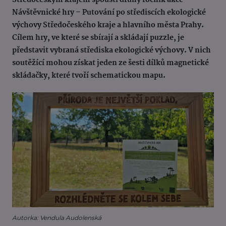
Středočeským krajem spouští druhý ročník akce
Návštěvnické hry – Putování po střediscích ekologické
výchovy Středočeského kraje a hlavního města Prahy.
Cílem hry, ve které se sbírají a skládají puzzle, je
představit vybraná střediska ekologické výchovy. V nich
soutěžící mohou získat jeden ze šesti dílků magnetické
skládačky, které tvoří schematickou mapu.
Autorka: Vendula Audolenská