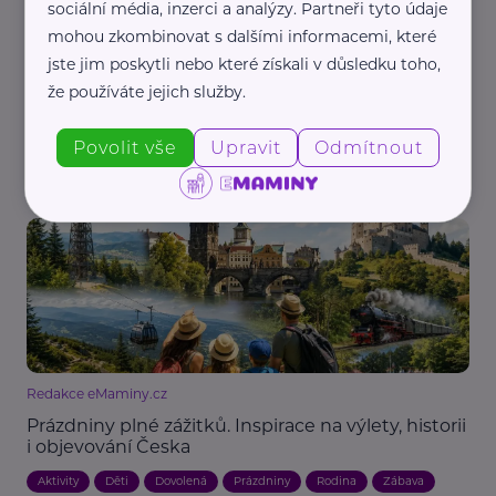
sociální média, inzerci a analýzy. Partneři tyto údaje
Pardubický kraj
mohou zkombinovat s dalšími informacemi, které
Na hradě Rychmburk otevřeli unikátní výstavu
jste jim poskytli nebo které získali v důsledku toho,
Alchymie planet. Děti i dospělí objeví tajemství
že používáte jejich služby.
vzniku vesmíru
Akce, Tip
Aktivity
Cestování
Děti
Kultura
Vzdělání
Povolit vše
Upravit
Odmítnout
Zábava
Redakce eMaminy.cz
Prázdniny plné zážitků. Inspirace na výlety, historii
i objevování Česka
Aktivity
Děti
Dovolená
Prázdniny
Rodina
Zábava