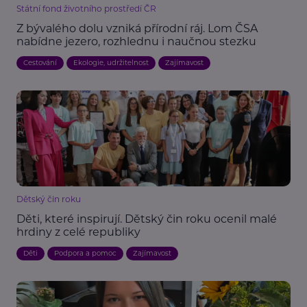
Státní fond životního prostředí ČR
Z bývalého dolu vzniká přírodní ráj. Lom ČSA
nabídne jezero, rozhlednu i naučnou stezku
Cestování
Ekologie, udržitelnost
Zajímavost
Dětský čin roku
Děti, které inspirují. Dětský čin roku ocenil malé
hrdiny z celé republiky
Děti
Podpora a pomoc
Zajímavost