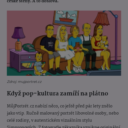
české stěny. A to doslova.
Zdroj: mujportret.cz
Když pop-kultura zamíří na plátno
MůjPortrét.cz nabízí něco, co ještě před pár lety znělo
jako vtip. Ručně malovaný portrét libovolné osoby, nebo
celé rodiny, v autentickém vizuálním stylu
Simpsonových. Z fotografie zákazníka vznikne originální