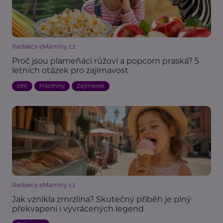
Redakce eMaminy.cz
Proč jsou plameňáci růžoví a popcorn praská? 5
letních otázek pro zajímavost
Děti
Prázdniny
Zajímavost
Redakce eMaminy.cz
Jak vznikla zmrzlina? Skutečný příběh je plný
překvapení i vyvrácených legend