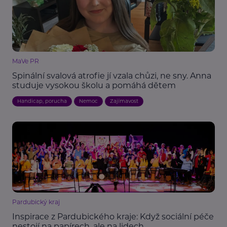
MaVe PR
Spinální svalová atrofie jí vzala chůzi, ne sny. Anna
studuje vysokou školu a pomáhá dětem
Handicap, porucha
Nemoc
Zajímavost
Pardubický kraj
Inspirace z Pardubického kraje: Když sociální péče
nestojí na papírech, ale na lidech