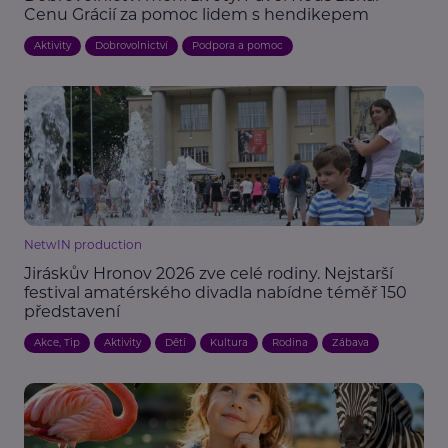
Cenu Grácií za pomoc lidem s hendikepem
Aktivity
Dobrovolnictví
Podpora a pomoc
NetwIN production
Jiráskův Hronov 2026 zve celé rodiny. Nejstarší
festival amatérského divadla nabídne téměř 150
představení
Akce, Tip
Aktivity
Děti
Kultura
Rodina
Zábava