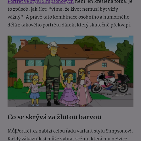
Portrét ve stylu Simpsonových
není jen kreslená fotka. Je
to způsob, jak říct: *víme, že život nemusí být vždy
vážný*. A právě tato kombinace osobního a humorného
dělá z takového portrétu dárek, který skutečně překvapí.
Co se skrývá za žlutou barvou
MůjPortrét.cz nabízí celou řadu variant stylu Simpsonovi.
Každý zákazník si může vybrat scénu, která mu nejvíce