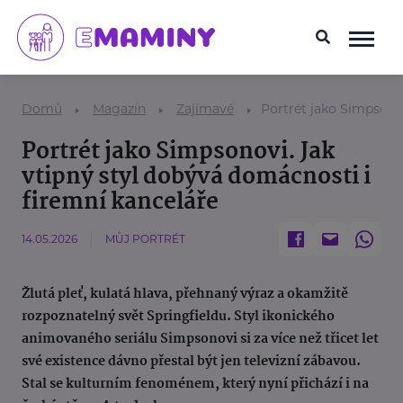
Domů
Magazín
Zajímavé
Portrét jako Simpsonov
Portrét jako Simpsonovi. Jak
vtipný styl dobývá domácnosti i
firemní kanceláře
14.05.2026
MŮJ PORTRÉT
Žlutá pleť, kulatá hlava, přehnaný výraz a okamžitě
rozpoznatelný svět Springfieldu. Styl ikonického
animovaného seriálu Simpsonovi si za více než třicet let
své existence dávno přestal být jen televizní zábavou.
Stal se kulturním fenoménem, který nyní přichází i na