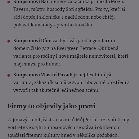
Simpsonovi Bar
přenese zákazníka přímo do Moe's
Tavern, místní hospody Springfieldu. Pro ty, kteří si
rádi dopřejí skleničku s nadhledem nebo chtějí
pobavit kamarády z pivního kroužku.
Simpsonovi Dům
zachytí vás před legendárním
domem číslo 742 na Evergreen Terrace. Oblíbená
varianta pro rodiny i nové majitele nemovitostí, kteří
mají smysl pro humor.
Simpsonovi Vlastní Pozadí
je nejflexibilnější
varianta, zákazník si může zvolit libovolné prostředí a
vytvořit tak skutečně jedinečnou scénu.
Firmy to objevily jako první
Zajímavý trend, část zákazníků MůjPortrét.cz tvoří firmy.
Portréty ve stylu Simpsonových se stávají oblíbenou
součástí firemní kultury hned v několika podobách.