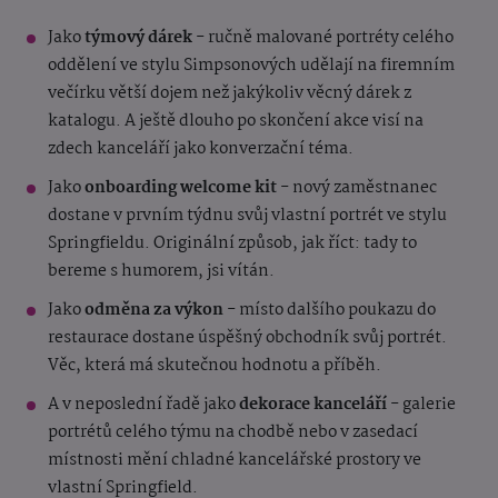
Jako
týmový dárek
- ručně malované portréty celého
oddělení ve stylu Simpsonových udělají na firemním
večírku větší dojem než jakýkoliv věcný dárek z
katalogu. A ještě dlouho po skončení akce visí na
zdech kanceláří jako konverzační téma.
Jako
onboarding welcome kit
- nový zaměstnanec
dostane v prvním týdnu svůj vlastní portrét ve stylu
Springfieldu. Originální způsob, jak říct: tady to
bereme s humorem, jsi vítán.
Jako
odměna za výkon
- místo dalšího poukazu do
restaurace dostane úspěšný obchodník svůj portrét.
Věc, která má skutečnou hodnotu a příběh.
A v neposlední řadě jako
dekorace kanceláří
- galerie
portrétů celého týmu na chodbě nebo v zasedací
místnosti mění chladné kancelářské prostory ve
vlastní Springfield.