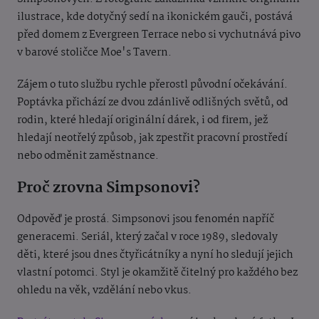
ilustrace, kde dotyčný sedí na ikonickém gauči, postává
před domem z Evergreen Terrace nebo si vychutnává pivo
v barové stoličce Moe's Tavern.
Zájem o tuto službu rychle přerostl původní očekávání.
Poptávka přichází ze dvou zdánlivě odlišných světů, od
rodin, které hledají originální dárek, i od firem, jež
hledají neotřelý způsob, jak zpestřit pracovní prostředí
nebo odměnit zaměstnance.
Proč zrovna Simpsonovi?
Odpověď je prostá. Simpsonovi jsou fenomén napříč
generacemi. Seriál, který začal v roce 1989, sledovaly
děti, které jsou dnes čtyřicátníky a nyní ho sledují jejich
vlastní potomci. Styl je okamžitě čitelný pro každého bez
ohledu na věk, vzdělání nebo vkus.