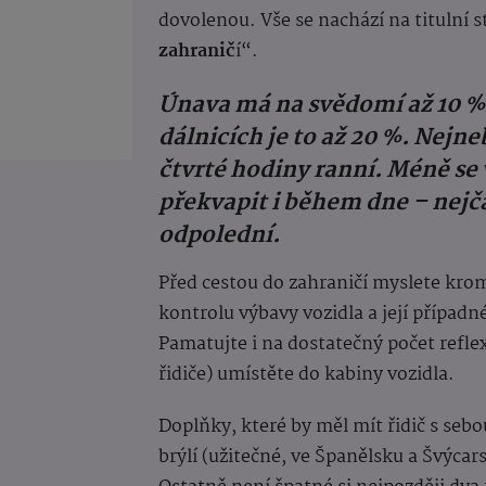
dovolenou. Vše se nachází na titulní s
zahranič
í“.
Únava má na svědomí až 10 %
dálnicích je to až 20 %. Nejn
čtvrté hodiny ranní. Méně se 
překvapit i během dne – nejč
odpolední.
Před cestou do zahraničí myslete krom
kontrolu výbavy vozidla a její případn
Pamatujte i na dostatečný počet refle
řidiče) umístěte do kabiny vozidla.
Doplňky, které by měl mít řidič s sebo
brýlí (užitečné, ve Španělsku a Švýcar