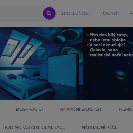
SPOLEČNOSTI
MAGAZÍN
K
DOSPÍVAJÍCÍ
FINANČNÍ ZAJIŠTĚNÍ
NEMOC
RODINA, VZTAHY, GENERACE
NÁHRADNÍ PÉČE