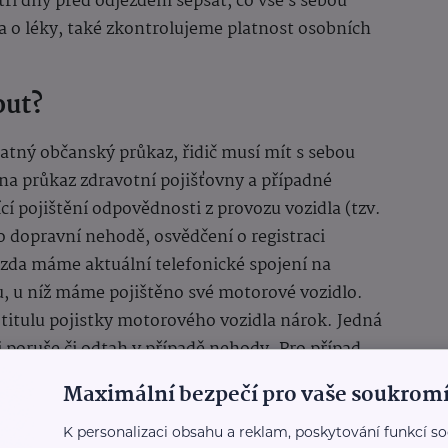
tři dny před odjezdem sepsat, co vše s sebou
a o léky, také zkontrolujeme platnost osobních
out?
latný občanský průkaz, řidič musí mít s sebou
na průkaz zdravotní pojišťovny a případné
ící pojištění odpovědnosti z provozu vozidla (tzv.
 dopravní nehodě, osvědčení o registraci
, zda máme aktuální telefonické spojení na
u, u níž máme pojištěno své motorové vozidlo.
z titulu pojistky motorového vozidla nárok. Jedná
i poruše či odtah v případě nehody. Pro případ
u i telefonní číslo českého velvyslanectví v
Maximální bezpečí pro vaše soukromí
K personalizaci obsahu a reklam, poskytování funkcí so