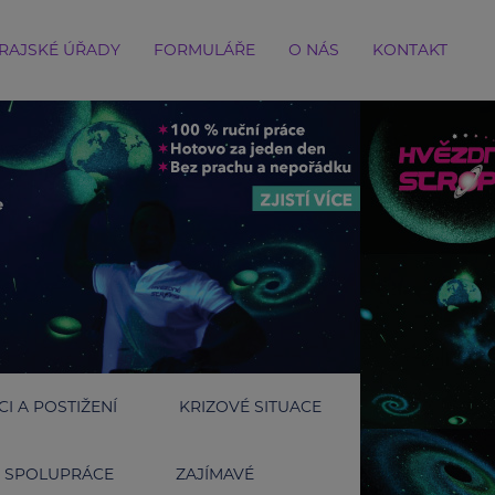
RAJSKÉ ÚŘADY
FORMULÁŘE
O NÁS
KONTAKT
I A POSTIŽENÍ
KRIZOVÉ SITUACE
SPOLUPRÁCE
ZAJÍMAVÉ