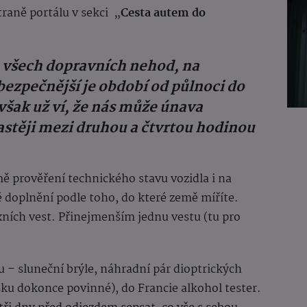
traně portálu v sekci „
Cesta autem do
 všech dopravních nehod, na
ebezpečnější je období od půlnoci do
však už ví, že nás může únava
astěji mezi druhou a čtvrtou hodinou
ě prověření technického stavu vozidla i na
é doplnění podle toho, do které země míříte.
xních vest. Přinejmenším jednu vestu (tu pro
u – sluneční brýle, náhradní pár dioptrických
sku dokonce povinné), do Francie alkohol tester.