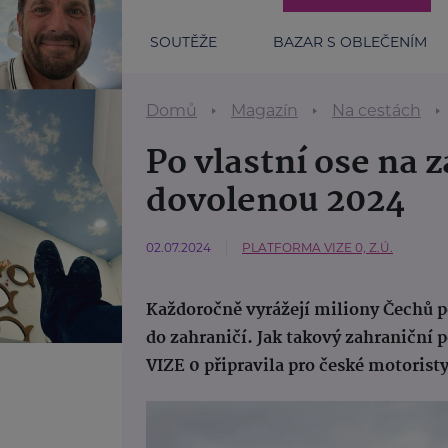
SOUTĚŽE
BAZAR S OBLEČENÍM
Domů
Magazín
Na cestách
Po vlastní ose na z
dovolenou 2024
02.07.2024
PLATFORMA VIZE 0, Z.Ú.
Každoročně vyrážejí miliony Čechů po
do zahraničí. Jak takový zahraniční 
VIZE 0 připravila pro české motorist