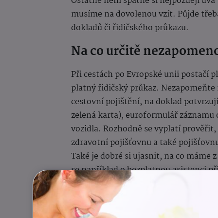
Ostatně není špatné si nejpozději dva 
musíme na dovolenou vzít. Půjde třeb
dokladů či řidičského průkazu.
Na co určitě nezapomen
Při cestách po Evropské unii postačí p
platný řidičský průkaz. Nezapomeňte 
cestovní pojištění, na doklad potvrzuj
zelená karta), euroformulář záznamu o
vozidla. Rozhodně se vyplatí prověřit
zdravotní pojišťovnu a také pojišťovn
Také je dobré si ujasnit, na co máme 
se například o bezplatnou asistenci př
závažné komplikace je dobré mít s sebo
příslušné zemi.