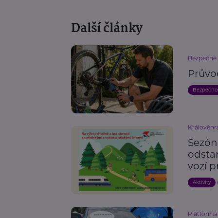
Další články
Bezpečně n
Průvod
Bezpečno
Královéhr
Sezón
odstar
vozí p
Aktivity
Platforma 