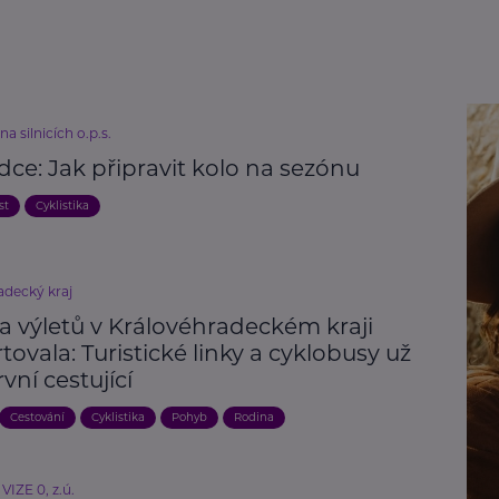
a silnicích o.p.s.
ce: Jak připravit kolo na sezónu
st
Cyklistika
adecký kraj
a výletů v Královéhradeckém kraji
tovala: Turistické linky a cyklobusy už
rvní cestující
Cestování
Cyklistika
Pohyb
Rodina
VIZE 0, z.ú.