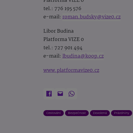
Platforma VIZE 0
tel.: 776 195 576
e-mail:
roman.budsky@vize0.cz
Libor Budina
Platforma VIZE 0
tel.: 727 901 494
e-mail:
lbudina@koop.cz
www.platformavize0.cz
Cestování
Bezpečnost
Dovolená
Prázdniny