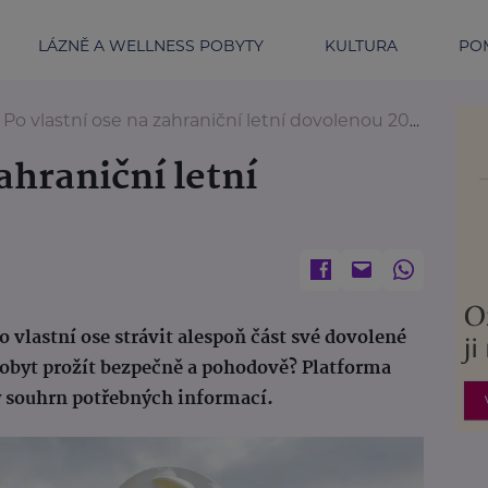
LÁZNĚ A WELLNESS POBYTY
KULTURA
POM
Po vlastní ose na zahraniční letní dovolenou 2024
ahraniční letní
 vlastní ose strávit alespoň část své dovolené
pobyt prožít bezpečně a pohodově? Platforma
y souhrn potřebných informací.