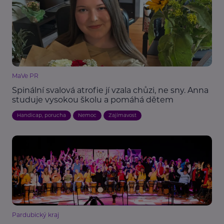
MaVe PR
Spinální svalová atrofie jí vzala chůzi, ne sny. Anna
studuje vysokou školu a pomáhá dětem
Handicap, porucha
Nemoc
Zajímavost
Pardubický kraj