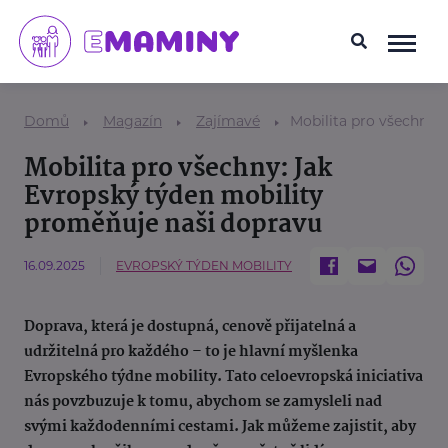
Domů
Magazín
Zajímavé
Mobilita pro všechny:
Mobilita pro všechny: Jak
Evropský týden mobility
proměňuje naši dopravu
16.09.2025
EVROPSKÝ TÝDEN MOBILITY
Doprava, která je dostupná, cenově přijatelná a
udržitelná pro každého – to je hlavní myšlenka
Evropského týdne mobility. Tato celoevropská iniciativa
nás povzbuzuje k tomu, abychom se zamysleli nad
svými každodenními cestami. Jak můžeme zajistit, aby