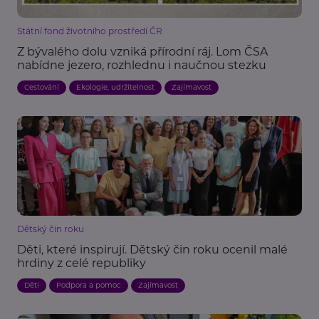
Státní fond životního prostředí ČR
Z bývalého dolu vzniká přírodní ráj. Lom ČSA
nabídne jezero, rozhlednu i naučnou stezku
Cestování
Ekologie, udržitelnost
Zajímavost
Dětský čin roku
Děti, které inspirují. Dětský čin roku ocenil malé
hrdiny z celé republiky
Děti
Podpora a pomoc
Zajímavost