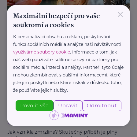
×
Maximální bezpečí pro vaše
soukromí a cookies
K personalizaci obsahu a reklam, poskytování
Redakce eMaminy.cz
funkcí sociálních médií a analýze naší návštěvnosti
Proč jsou plameňáci růžoví a popcorn praská? 5
využíváme soubory cookie
. Informace o tom, jak
letních otázek pro zajímavost
náš web používáte, sdílíme se svými partnery pro
Děti
Prázdniny
Zajímavost
sociální média, inzerci a analýzy. Partneři tyto údaje
mohou zkombinovat s dalšími informacemi, které
jste jim poskytli nebo které získali v důsledku toho,
že používáte jejich služby.
Povolit vše
Upravit
Odmítnout
Redakce eMaminy.cz
Jak vznikla zmrzlina? Skutečný příběh je plný