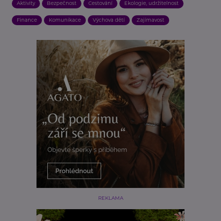
Aktivity
Bezpečnost
Cestování
Ekologie, udržitelnost
Finance
Komunikace
Výchova dětí
Zajímavost
REKLAMA