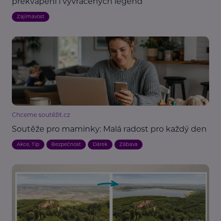
překvapení i vyvrácených legend
Zajímavost
Chceme soutěžit.cz
Soutěže pro maminky: Malá radost pro každý den
Akce, Tip
Bezpečnost
Dárek
Zábava