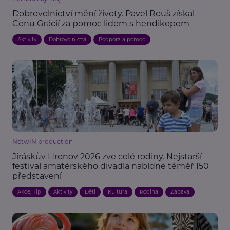
Dobrovolnictví mění životy. Pavel Rouš získal
Cenu Grácií za pomoc lidem s hendikepem
Aktivity
Dobrovolnictví
Podpora a pomoc
NetwIN production
Jiráskův Hronov 2026 zve celé rodiny. Nejstarší
festival amatérského divadla nabídne téměř 150
představení
Akce, Tip
Aktivity
Děti
Kultura
Rodina
Zábava