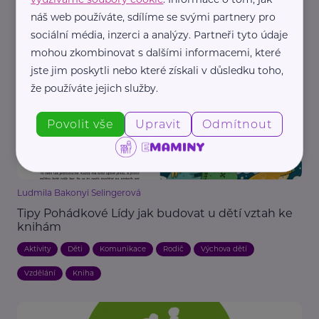
Musí rodič dítěte se speciálními vzdělávacími
potřebami k přihlášce do školky dokládat
náš web používáte, sdílíme se svými partnery pro
doporučení z poradny?
sociální média, inzerci a analýzy. Partneři tyto údaje
mohou zkombinovat s dalšími informacemi, které
Děti
Handicap, porucha
Právo
Rodič
Školka
jste jim poskytli nebo které získali v důsledku toho,
že používáte jejich služby.
Povolit vše
Upravit
Odmítnout
Ludmila Bakonyi Selingerová
Tipy Pohádkové Lídy jak budovat u dětí vztah ke
knihám
Aktivity
Děti
Komunikace
Rodič
Výchova dětí
Vzdělání
Kniha