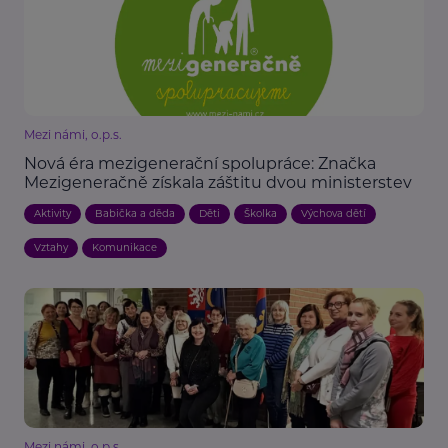
Mezi námi, o.p.s.
Nová éra mezigenerační spolupráce: Značka
Mezigeneračně získala záštitu dvou ministerstev
Aktivity
Babička a děda
Děti
Školka
Výchova dětí
Vztahy
Komunikace
Mezi námi, o.p.s.