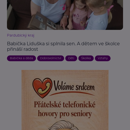
Pardubický kraj
Babička Liduška si splnila sen. A dětem ve školce
přináší radost
Babička a děda
Dobrovolnictví
Děti
Školka
Vztahy