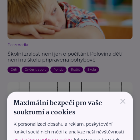
Pearmedia
Školní zralost není jen o počítání. Polovina dětí
není na školu připravena pohybově
Děti
Cvičení, sport
Pohyb
Rodič
Škola
×
Maximální bezpečí pro vaše
soukromí a cookies
K personalizaci obsahu a reklam, poskytování
funkcí sociálních médií a analýze naší návštěvnosti
Spoluškola, z. s.
využíváme soubory cookie
. Informace o tom, jak