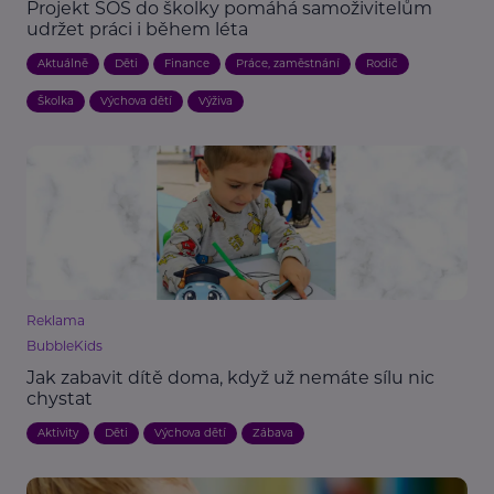
Projekt SOS do školky pomáhá samoživitelům
udržet práci i během léta
Aktuálně
Děti
Finance
Práce, zaměstnání
Rodič
Školka
Výchova dětí
Výživa
Reklama
BubbleKids
Jak zabavit dítě doma, když už nemáte sílu nic
chystat
Aktivity
Děti
Výchova dětí
Zábava