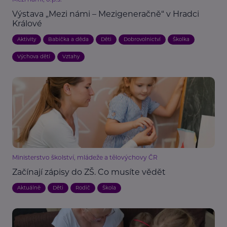
Výstava „Mezi námi – Mezigeneračně“ v Hradci
Králové
Aktivity
Babička a děda
Děti
Dobrovolnictví
Školka
Výchova dětí
Vztahy
Ministerstvo školství, mládeže a tělovýchovy ČR
Začínají zápisy do ZŠ. Co musíte vědět
Aktuálně
Děti
Rodič
Škola