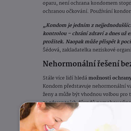
oparu, není ochrana kondomem stoproc
ochranou očkování. Používání kondomu
„Kondom je jedním z nejjednodušších
kontrolou – chrání zdraví a dnes už ex
prožitek. Naopak může přispět k poc
Šédová, zakladatelka neziskové organ
Nehormonální řešení be
Stále více lidí hledá
možnosti ochrany
Kondom představuje nehormonální var
ženy a může být vhodnou volbou pro t
ze zdravotních důvodů nemohou věno
Výhodou je také jeho
snadná dostupn
dlouhodobé plánování. Kondomy lze z