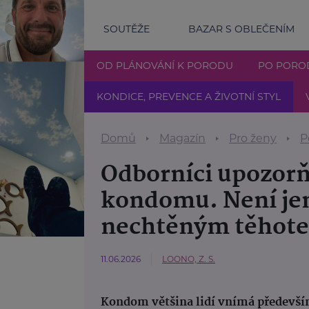
SOUTĚŽE
BAZAR S OBLEČENÍM
OD PLÁNOVÁNÍ K PORODU
PO PORO
KONDICE, PREVENCE A ŽIVOTNÍ STYL
Domů
Magazín
Pro ženy
P
Odborníci upozorňu
kondomu. Není je
nechtěným těhot
11.06.2026
LOONO, Z. S.
Kondom většina lidí vnímá předevší