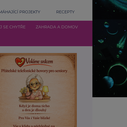
ÁHAJÍCÍ PROJEKTY
RECEPTY
J SE CHYTŘE
ZAHRADA A DOMOV
níci upozorňují na další přínosy kondomu. Není jen o