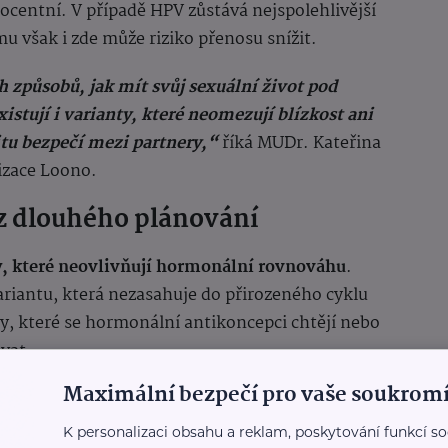
entní. V případě HPV zůstává nejspolehlivější
 však i zde může riziko přenosu snížit.
 způsobů, jak mít svůj sexuální život pod
istují i varianty, které neomezují blízkost ani
itu bezpečí mezi partnery,“
říká MUDr. Kateřina
izace Loono.
z dlouhého plánování
, které neovlivňují hormonální rovnováhu
.
iantu, která nezasahuje do přirozeného cyklu
y, které se hormonální antikoncepci chtějí nebo
vat.
Maximální bezpečí pro vaše soukromí
ost
. Není potřeba návštěva lékaře ani
akoupit v drogeriích, supermarketech, lékárnách
K personalizaci obsahu a reklam, poskytování funkcí so