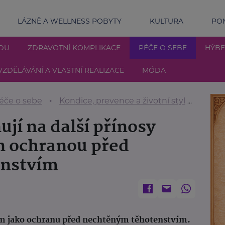
LÁZNĚ A WELLNESS POBYTY
KULTURA
POM
DU
ZDRAVOTNÍ KOMPLIKACE
PÉČE O SEBE
HÝBE
VZDĚLÁVÁNÍ A VLASTNÍ REALIZACE
MÓDA
éče o sebe
Kondice, prevence a životní styl
Odbor
jí na další přínosy
n ochranou před
enstvím
m jako ochranu před nechtěným těhotenstvím.