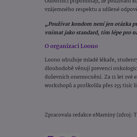
Odborníci připomínají, že používání 
vzájemného respektu a sdílené odpově
„Používat kondom není jen otázka pr
vnímat jako standard, tím lépe pro na
O organizaci Loono
Loono sdružuje mladé lékaře, studenty
dlouhodobě věnují prevenci onkologic
duševních onemocnění. Za 11 let své e
workshopů a proškolila přes 155 tisíc li
Zpracovala redakce eMaminy (zdroj: 