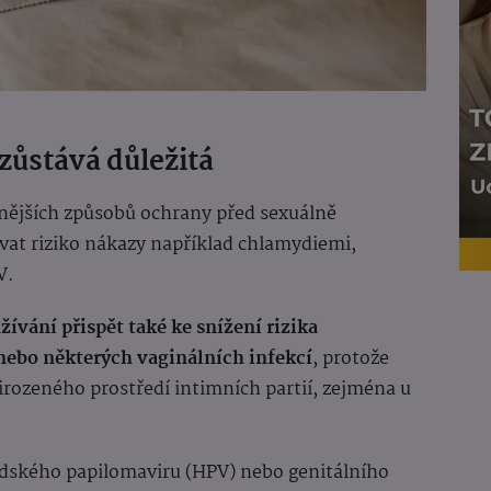
zůstává důležitá
nějších způsobů ochrany před sexuálně
at riziko nákazy například chlamydiemi,
V.
ívání přispět také ke snížení rizika
ebo některých vaginálních infekcí
, protože
irozeného prostředí intimních partií, zejména u
idského papilomaviru (HPV) nebo genitálního