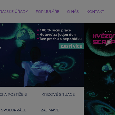
RAJSKÉ ÚŘADY
FORMULÁŘE
O NÁS
KONTAKT
I A POSTIŽENÍ
KRIZOVÉ SITUACE
SPOLUPRÁCE
ZAJÍMAVÉ