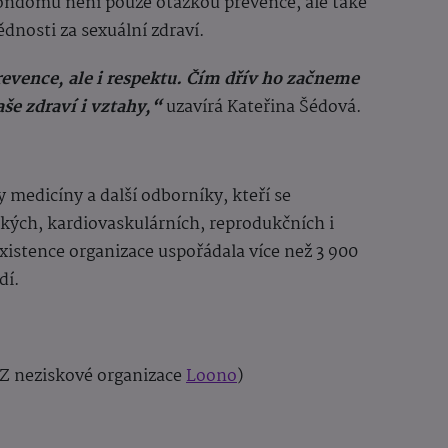
kondomu není pouze otázkou prevence, ale také
dnosti za sexuální zdraví.
evence, ale i respektu. Čím dřív ho začneme
še zdraví i vztahy,“
uzavírá Kateřina Šédová.
 medicíny a další odborníky, kteří se
kých, kardiovaskulárních, reprodukčních i
xistence organizace uspořádala více než 3 900
dí.
TZ neziskové organizace
Loono
)