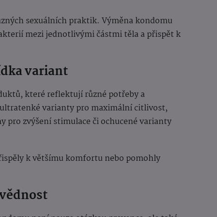
í různých sexuálních praktik. Výměna kondomu
erií mezi jednotlivými částmi těla a přispět k
ídka variant
uktů, které reflektují různé potřeby a
 ultratenké varianty pro maximální citlivost,
pro zvýšení stimulace či ochucené varianty
přispěly k většímu komfortu nebo pomohly
ovědnost