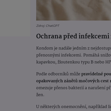
Zdroj: ChatGPT
Ochrana před infekcemi 
Kondom je nadále jedním z nejdostup
přenosnými infekcemi. Pomáhá snižov
kapavkou, žloutenkou typu B nebo HI
Podle odborníků může
pravidelné použ
opakovaných zánětů močových cest n
omezuje přenos bakterií a narušení př
žen.
U některých onemocnění, například l