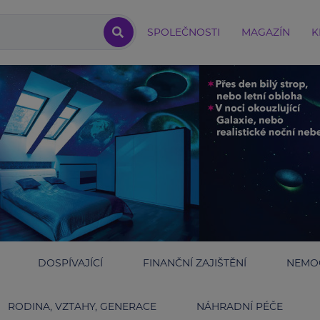
SPOLEČNOSTI
MAGAZÍN
K
DOSPÍVAJÍCÍ
FINANČNÍ ZAJIŠTĚNÍ
NEMOC
RODINA, VZTAHY, GENERACE
NÁHRADNÍ PÉČE