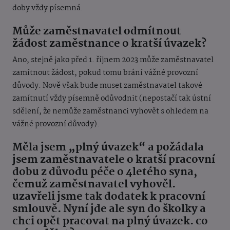
doby vždy písemná.
Může zaměstnavatel odmítnout
žádost zaměstnance o kratší úvazek?
Ano, stejně jako před 1. říjnem 2023 může zaměstnavatel
zamítnout žádost, pokud tomu brání vážné provozní
důvody. Nově však bude muset zaměstnavatel takové
zamítnutí vždy písemně odůvodnit (nepostačí tak ústní
sdělení, že nemůže zaměstnanci vyhovět s ohledem na
vážné provozní důvody).
Měla jsem „plný úvazek“ a požádala
jsem zaměstnavatele o kratší pracovní
dobu z důvodu péče o 4letého syna,
čemuž zaměstnavatel vyhověl.
uzavřeli jsme tak dodatek k pracovní
smlouvě. Nyní jde ale syn do školky a
chci opět pracovat na plný úvazek. co