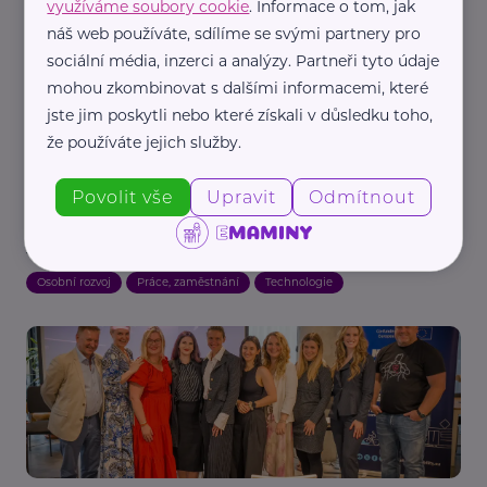
využíváme soubory cookie
. Informace o tom, jak
náš web používáte, sdílíme se svými partnery pro
sociální média, inzerci a analýzy. Partneři tyto údaje
mohou zkombinovat s dalšími informacemi, které
jste jim poskytli nebo které získali v důsledku toho,
že používáte jejich služby.
Povolit vše
Upravit
Odmítnout
Pearmedia
Personalisté si vás prověří ještě před pohovorem.
Jak může digitální stopa ovlivnit hledání práce
Osobní rozvoj
Práce, zaměstnání
Technologie