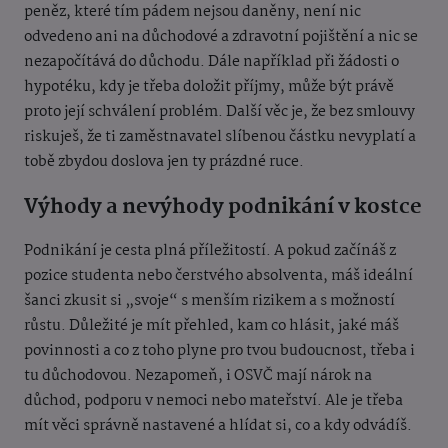
peněz, které tím pádem nejsou daněny, není nic
odvedeno ani na důchodové a zdravotní pojištění a nic se
nezapočítává do důchodu. Dále například při žádosti o
hypotéku, kdy je třeba doložit příjmy, může být právě
proto její schválení problém. Další věc je, že bez smlouvy
riskuješ, že ti zaměstnavatel slíbenou částku nevyplatí a
tobě zbydou doslova jen ty prázdné ruce.
Výhody a nevýhody podnikání v kostce
Podnikání je cesta plná příležitostí. A pokud začínáš z
pozice studenta nebo čerstvého absolventa, máš ideální
šanci zkusit si „svoje“ s menším rizikem a s možností
růstu. Důležité je mít přehled, kam co hlásit, jaké máš
povinnosti a co z toho plyne pro tvou budoucnost, třeba i
tu důchodovou. Nezapomeň, i OSVČ mají nárok na
důchod, podporu v nemoci nebo mateřství. Ale je třeba
mít věci správně nastavené a hlídat si, co a kdy odvádíš.