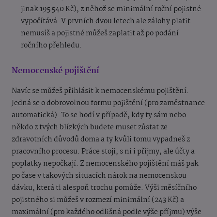
jinak 195 540 Kč), z něhož se minimální roční pojistné
vypočítává. V prvních dvou letech ale zálohy platit
nemusíš a pojistné můžeš zaplatit až po podání
ročního přehledu.
Nemocenské pojištění
Navíc se můžeš přihlásit k nemocenskému pojištění.
Jedná se o dobrovolnou formu pojištění (pro zaměstnance
automatická). To se hodí v případě, kdy ty sám nebo
někdo z tvých blízkých budete muset zůstat ze
zdravotních důvodů doma a ty kvůli tomu vypadneš z
pracovního procesu. Práce stojí, s ní i příjmy, ale účty a
poplatky nepočkají. Z nemocenského pojištění máš pak
po čase v takových situacích nárok na nemocenskou
dávku, která ti alespoň trochu pomůže. Výši měsíčního
pojistného si můžeš v rozmezí minimální (243 Kč) a
maximální (pro každého odlišná podle výše příjmu) výše