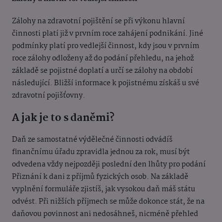
Zálohy na zdravotní pojištění se při výkonu hlavní
činnosti platí již v prvním roce zahájení podnikání. Jiné
podmínky platí pro vedlejší činnost, kdy jsou v prvním
roce zálohy odloženy až do podání přehledu, na jehož
základě se pojistné doplatí a určí se zálohy na období
následující. Bližší informace k pojistnému získáš u své
zdravotní pojišťovny.
A jak je to s daněmi?
Daň ze samostatné výdělečné činnosti odvádíš
finančnímu úřadu zpravidla jednou za rok, musí být
odvedena vždy nejpozději poslední den lhůty pro podání
Přiznání k dani z příjmů fyzických osob. Na základě
vyplnění formuláře zjistíš, jak vysokou daň máš státu
odvést. Při nižších příjmech se může dokonce stát, že na
daňovou povinnost ani nedosáhneš, nicméně přehled