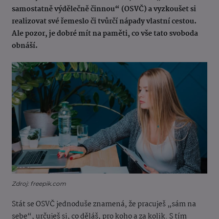
samostatně výdělečně činnou“ (OSVČ) a vyzkoušet si
realizovat své řemeslo či tvůrčí nápady vlastní cestou.
Ale pozor, je dobré mít na paměti, co vše tato svoboda
obnáší.
Zdroj: freepik.com
Stát se OSVČ jednoduše znamená, že pracuješ „sám na
sebe“, určuješ si, co děláš, pro koho a za kolik. S tím