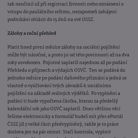
tak neučinil už při registraci živnosti nebo oznámení o
vstupu do paušálního režimu, nezapomeň zahájení
podnikání ohlásit do 15 dnů na své OSSZ.
Zálohy a roční přehled
Platit hned první měsíce zálohy na sociální pojištění
může být náročné, a proto jsi od této povinnosti až na dva
roky osvobozen. Pojistné zaplatíš najednou až po podání
Přehledu o příjmech a výdajích OSVČ. Ten se podává do
jednoho měsíce po podání daňového přiznání a jedná se
vlastně o vyúčtování tvých závazků k sociálnímu
pojištění na základě reálných výdělků. Po vyplnění a
podání ti bude vypočtena částka, kterou za předešlý
kalendářní rok jako OSVČ zaplatíš. Dnes většinu věcí
řešíme elektronicky a formulář budeš mít přes ePortál
ČSSZ již z velké části předvyplněný, takže je to práce
doslova jen na pár minut. Stačí kontrola, vyplnit