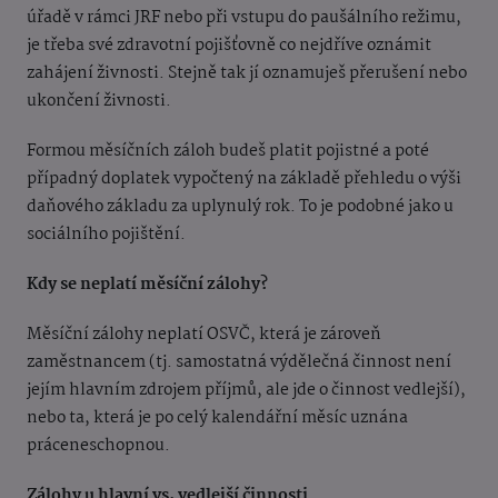
úřadě v rámci JRF nebo při vstupu do paušálního režimu,
je třeba své zdravotní pojišťovně co nejdříve oznámit
zahájení živnosti. Stejně tak jí oznamuješ přerušení nebo
ukončení živnosti.
Formou měsíčních záloh budeš platit pojistné a poté
případný doplatek vypočtený na základě přehledu o výši
daňového základu za uplynulý rok. To je podobné jako u
sociálního pojištění.
Kdy se neplatí měsíční zálohy?
Měsíční zálohy neplatí OSVČ, která je zároveň
zaměstnancem (tj. samostatná výdělečná činnost není
jejím hlavním zdrojem příjmů, ale jde o činnost vedlejší),
nebo ta, která je po celý kalendářní měsíc uznána
práceneschopnou.
Zálohy u hlavní vs. vedlejší činnosti