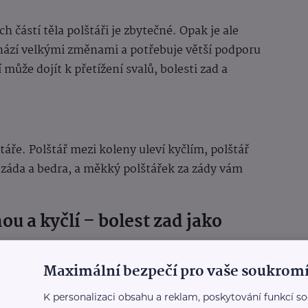
 částí těla polštáři je zbytečné. Opak je ale
chází velkými změnami a potřebuje větší podporu
může dojít k přetížení svalů, bolesti zad a
áře. Polštář mezi koleny uleví kyčlím, polštář
 záda a bedra, a měkký polštářek za zády vám
u a kyčlí – bolest zad jako
Maximální bezpečí pro vaše soukromí
olí kyčle nebo bedra. Nejčastější příčinou bývá
ou a kyčlí. Bez správné opory dochází k
K personalizaci obsahu a reklam, poskytování funkcí so