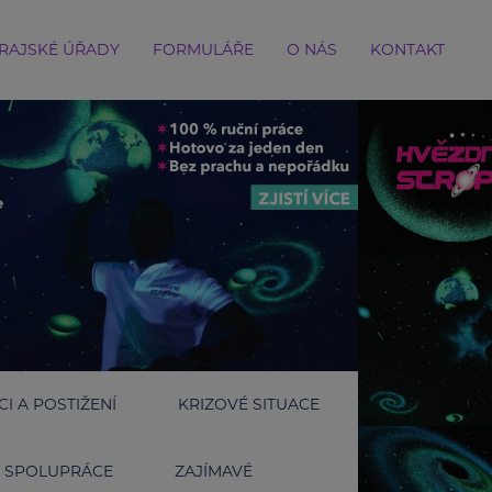
RAJSKÉ ÚŘADY
FORMULÁŘE
O NÁS
KONTAKT
I A POSTIŽENÍ
KRIZOVÉ SITUACE
SPOLUPRÁCE
ZAJÍMAVÉ