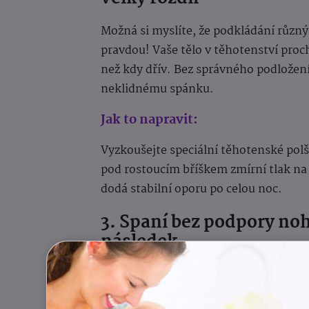
Možná si myslíte, že podkládání různých
pravdou! Vaše tělo v těhotenství pro
než kdy dřív. Bez správného podložení 
neklidnému spánku.
Jak to napravit:
Vyzkoušejte speciální těhotenské polšt
pod rostoucím bříškem zmírní tlak na
dodá stabilní oporu po celou noc.
3. Spaní bez podpory noho
následek
Možná jste si všimla, že vás po ránu b
spaní na boku bez vhodné podpory noh