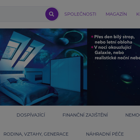
SPOLEČNOSTI
MAGAZÍN
K
DOSPÍVAJÍCÍ
FINANČNÍ ZAJIŠTĚNÍ
NEMOC
RODINA, VZTAHY, GENERACE
NÁHRADNÍ PÉČE