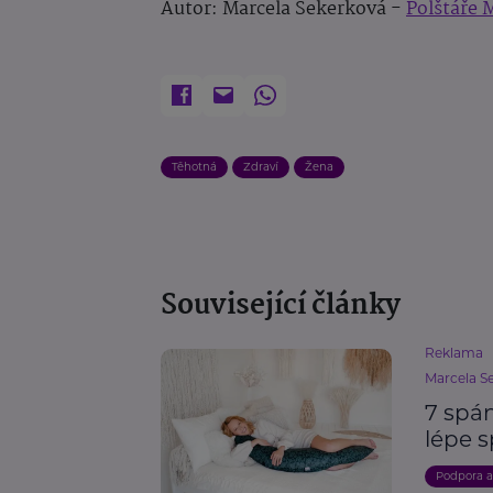
Autor: Marcela Sekerková -
Polštáře 
Těhotná
Zdraví
Žena
Související články
Reklama
Marcela S
7 spá
lépe 
Podpora 