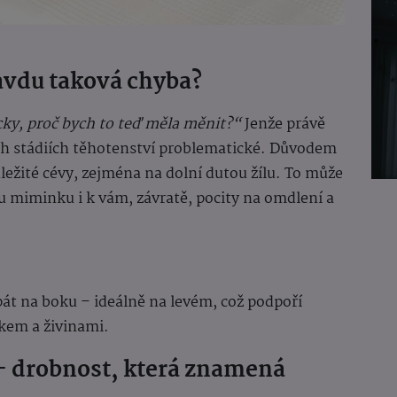
ravdu taková chyba?
cky, proč bych to teď měla měnit?“
Jenže právě
ch stádiích těhotenství problematické. Důvodem
ůležité cévy, zejména na dolní dutou žílu. To může
u miminku i k vám, závratě, pocity na omdlení a
át na boku – ideálně na levém, což podpoří
kem a živinami.
 – drobnost, která znamená