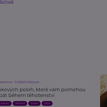
Matýsek
ekerková - Polštáře Matýsek
nkových poloh, které vám pomohou
spát během těhotenství
a pomoc
Těhotná
Zdraví
Žena