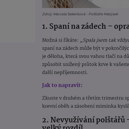
Zdroj: Marcela Sekerková - Polštáře Matýsek
1. Spaní na zádech – op
Možná si říkáte:
„Spala jsem tak vždy
spaní na zádech může být v pokročilý
je děloha, která svou vahou tlačí na d
způsobit snížený průtok krve k vašem
další nepříjemnosti.
Jak to napravit:
Zkuste v druhém a třetím trimestru sp
krevní oběh a zásobení miminka kyslí
2. Nevyužívání polštářů
velký rozdíl