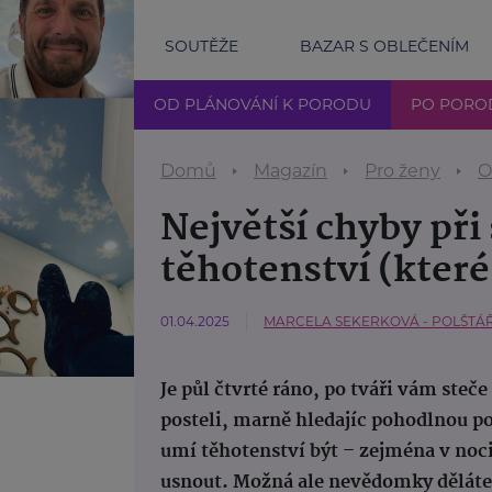
SOUTĚŽE
BAZAR S OBLEČENÍM
OD PLÁNOVÁNÍ K PORODU
PO PORO
Domů
Magazín
Pro ženy
O
Největší chyby př
těhotenství (které
01.04.2025
MARCELA SEKERKOVÁ - POLŠTÁ
Je půl čtvrté ráno, po tváři vám steče
posteli, marně hledajíc pohodlnou 
umí těhotenství být – zejména v noci
usnout. Možná ale nevědomky děláte 