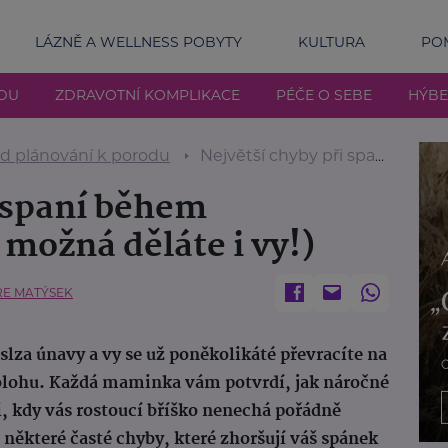
LÁZNĚ A WELLNESS POBYTY
KULTURA
POM
DU
ZDRAVOTNÍ KOMPLIKACE
PÉČE O SEBE
HÝBE
d plánování k porodu
Největší chyby při spaní během těhotenství (které možná děláte i vy!)
i spaní během
 možná děláte i vy!)
ŘE MATÝSEK
 slza únavy a vy se už poněkolikáté převracíte na
polohu. Každá maminka vám potvrdí, jak náročné
, kdy vás rostoucí bříško nenechá pořádně
některé časté chyby, které zhoršují váš spánek