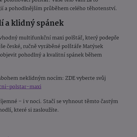
e polohovací polštář. Vaše tělo vám za to
ií a pohodlnějším průběhem celého těhotenství.
í a klidný spánek
 vhodný multifunkční maxi polštář, který podepře
aše české, ručně vyráběné polštáře Matýsek
bjevit pohodlný a kvalitní spánek během
e sbohem neklidným nocím: ZDE vyberte svůj
cni-polstar-maxi
íjemné – i v noci. Stačí se vyhnout těmto častým
dlí, které si zasloužíte.