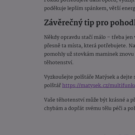
Pokud potřebujete další oporu, využijt
poděkuje lepším spánkem, větší energ
Závěrečný tip pro pohodl
Někdy opravdu stačí málo – třeba jen
přesně ta místa, která potřebujete. N
pomohly už stovkám maminek znovu o
těhotenství.
Vyzkoušejte polštáře Matýsek a dejt
polštář
https://matysek.cz/multifunk
Vaše těhotenství může být krásné a př
chybám a dopřát svému tělu péči a poho