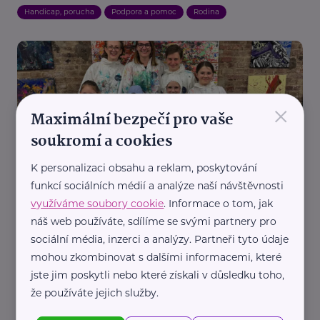
Handicap, porucha
Podpora a pomoc
Rodina
×
Maximální bezpečí pro vaše
soukromí a cookies
Srdcem Robinson, z.ú.
K personalizaci obsahu a reklam, poskytování
Skleněné děti – Neviditelní sourozenci, kteří také
funkcí sociálních médií a analýze naší návštěvnosti
potřebují pozornost
využíváme soubory cookie
. Informace o tom, jak
Děti
Handicap, porucha
Komunikace
Podpora a pomoc
náš web používáte, sdílíme se svými partnery pro
Rodina
sociální média, inzerci a analýzy. Partneři tyto údaje
mohou zkombinovat s dalšími informacemi, které
jste jim poskytli nebo které získali v důsledku toho,
že používáte jejich služby.