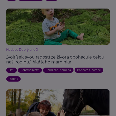
Nadace Dobrý anděl
„Vojtíšek svou radostí ze života obohacuje celou
naši rodinu,“ říká jeho maminka
Děti
Dobrovolnictví
Handicap, porucha
Podpora a pomoc
Rodina