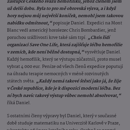
zástupce Českého svazu hemofiliků, jehož členem jsem
už delší dobu. Byla to pro mě obrovská výzva, a i když
hory nejsou můj největší koníček, nemohl jsem takovou
nabídku odmítnout,“
popisuje Daniel. Expedici na Mont
Blanc vedl americký horolezec Chris Bombardier, jenž
poruchou srážlivosti krve také sám trpí.
„Chris řídí
organizaci Save One Life, která zajišťuje léčbu hemofilie
v zemích, kde není běžně dostupná,“
vysvětluje Daniel.
Každý hemofilik, který se výstupu zúčastnil, proto musel
vybrat 4 000 eur. Peníze od všech členů expedice poputují
na úhradu terapie nemocných v méně rozvinutých
státech světa.
„Každý nemá takové štěstí jako já, že žije
v České republice, kde je k dispozici moderní léčba. Bez
ní bych navíc takový výstup vůbec nemohl absolvovat,“
říká Daniel.
S ostatními členy výpravy byl Daniel, který v současné
době studuje matematiku na Univerzitě Karlově v Praze,