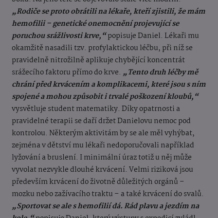
„Rodiče se proto obrátili na lékaře, kteří zjistili, že mám
hemofilii – genetické onemocnění projevující se
poruchou srážlivosti krve,“
popisuje Daniel. Lékaři mu
okamžitě nasadili tzv. profylaktickou léčbu, při níž se
pravidelně nitrožilně aplikuje chybějící koncentrát
srážecího faktoru přímo do krve.
„Tento druh léčby mě
chrání před krvácením a komplikacemi, které jsou s ním
spojené a mohou způsobit i trvalé poškození kloubů,“
vysvětluje student matematiky. Díky opatrnosti a
pravidelné terapii se daří držet Danielovu nemoc pod
kontrolou. Některým aktivitám by se ale měl vyhýbat,
zejména v dětství mu lékaři nedoporučovali například
lyžování a bruslení. I minimální úraz totiž u něj může
vyvolat nezvykle dlouhé krvácení. Velmi riziková jsou
především krvácení do životně důležitých orgánů –
mozku nebo zažívacího traktu – a také krvácení do svalů.
„Sportovat se ale s hemofilií dá. Rád plavu a jezdím na