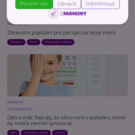
Povolit vše
Upravit
Odmítnout
Rodinná síť
Zdravotní pojištění pro pečující se letos mění
Finance
Péče
Příspěvky a dávky
Reklama
GrandOptical
Děti a zrak: Signály, že něco není v pořádku, které
by rodiče neměli ignorovat
Děti
Prevence, léčba
Zdraví