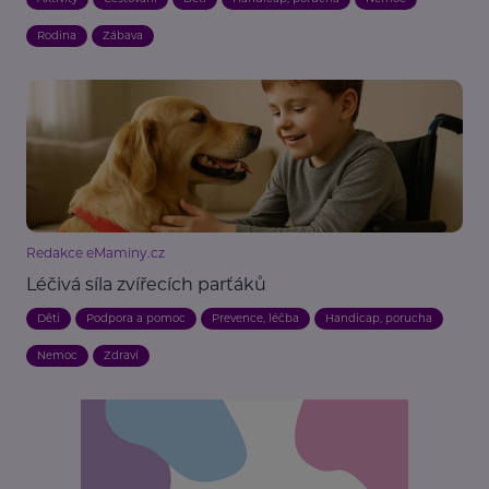
Rodina
Zábava
Redakce eMaminy.cz
Léčivá síla zvířecích parťáků
Děti
Podpora a pomoc
Prevence, léčba
Handicap, porucha
Nemoc
Zdraví