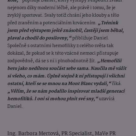
kole,“
popisuje Daniel, který výstupy s expedicí zvládl
nejenom díky moderní léčbě, ale právě i tomu, že je
zvyklý sportovat. Svaly totiž chrání jeho klouby a tělo
před zraněním a potenciálním krvácením.
„Trénink
jsem před výstupem ještě znásobil, častěji jsem běhal,
plaval a chodil do posilovny,“
přibližuje Daniel.
Společně s ostatními hemofiliky z celého světa tak
dokázal, že pokud se k této vzácné nemoci přistupuje
zodpovědně, dá se s ní i plnohodnotně žít.
„Hemofilii
beru jako nedílnou součást sebe sama. Naučila mě vážit
si všeho, co mám. Úplně stejně k ní přistupují i všichni
ostatní, kteří se se mnou na Mont Blanc vydali,“
říká.
„Věřím, že se nám podařilo inspirovat mladší generaci
hemofiliků. I oni si mohou plnit své sny,“
uzavírá
Daniel.
Ing. Barbora Mertová, PR Specialist, MaVe PR