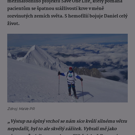
mezinárodního projektu Save One Life, který pomáhá
pacientům se špatnou srážlivostí krve v méně
rozvinutých zemích světa. S hemofilií bojuje Daniel celý
život.
Zdroj: MaVe PR
„Výstup na úplný vrchol se nám sice kvůli silnému větru
nepodařil, byl to ale skvělý zážitek. Vybrali mě jako