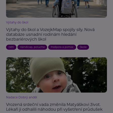
Výtahy do škol
Výtahy do škol a VozejkMap spojily síly. Nová
databáze usnadní rodinám hledání
bezbariérových škol
Děti
Handicap, porucha
Podpora a pomoc
Škola
Nadace Dobrý anděl
Vrozená srdeční vada změnila Matyáškovi život.
Lékaři ji odhalili náhodou při vyšetření průdušek