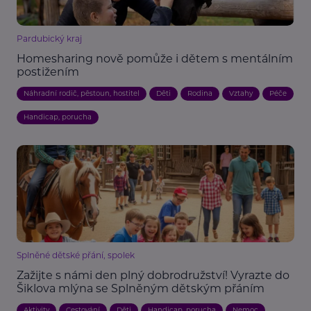
Pardubický kraj
Homesharing nově pomůže i dětem s mentálním
postižením
Náhradní rodič, pěstoun, hostitel
Děti
Rodina
Vztahy
Péče
Handicap, porucha
Splněné dětské přání, spolek
Zažijte s námi den plný dobrodružství! Vyrazte do
Šiklova mlýna se Splněným dětským přáním
Aktivity
Cestování
Děti
Handicap, porucha
Nemoc