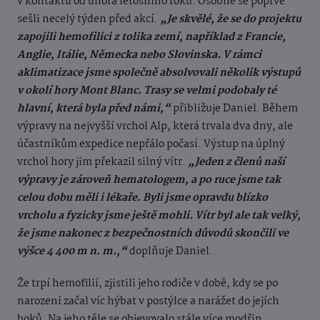
v kontaktu od února letošního roku. Osobně se poprvé
sešli necelý týden před akcí.
„Je skvělé, že se do projektu
zapojili hemofilici z tolika zemí, například z Francie,
Anglie, Itálie, Německa nebo Slovinska. V rámci
aklimatizace jsme společně absolvovali několik výstupů
v okolí hory Mont Blanc. Trasy se velmi podobaly té
hlavní, která byla před námi,“
přibližuje Daniel. Během
výpravy na nejvyšší vrchol Alp, která trvala dva dny, ale
účastníkům expedice nepřálo počasí. Výstup na úplný
vrchol hory jim překazil silný vítr.
„Jeden z členů naší
výpravy je zároveň hematologem, a po ruce jsme tak
celou dobu měli i lékaře. Byli jsme opravdu blízko
vrcholu a fyzicky jsme ještě mohli. Vítr byl ale tak velký,
že jsme nakonec z bezpečnostních důvodů skončili ve
výšce 4 400 m n. m.,“
doplňuje Daniel.
Že trpí hemofilií, zjistili jeho rodiče v době, kdy se po
narození začal víc hýbat v postýlce a narážet do jejích
boků. Na jeho těle se objevovalo stále více modřin.