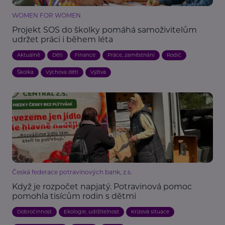
WOMEN FOR WOMEN
Projekt SOS do školky pomáhá samoživitelům
udržet práci i během léta
Aktuálně
Děti
Finance
Práce, zaměstnání
Rodič
Školka
Výchova dětí
Výživa
Česká federace potravinových bank, z.s.
Když je rozpočet napjatý. Potravinová pomoc
pomohla tisícům rodin s dětmi
Dobročinnost
Ekologie, udržitelnost
Krizová situace