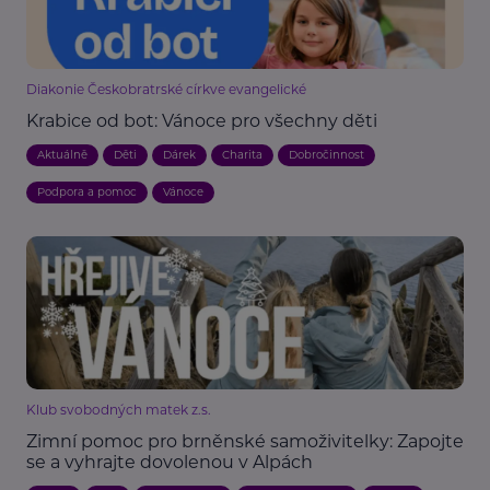
Diakonie Českobratrské církve evangelické
Krabice od bot: Vánoce pro všechny děti
Aktuálně
Děti
Dárek
Charita
Dobročinnost
Podpora a pomoc
Vánoce
Klub svobodných matek z.s.
Zimní pomoc pro brněnské samoživitelky: Zapojte
se a vyhrajte dovolenou v Alpách