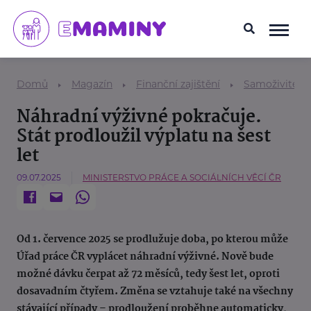
Domů
Magazín
Finanční zajištění
Samoživitel/k
Náhradní výživné pokračuje.
Stát prodloužil výplatu na šest
let
09.07.2025
MINISTERSTVO PRÁCE A SOCIÁLNÍCH VĚCÍ ČR
Od 1. července 2025 se prodlužuje doba, po kterou může
Úřad práce ČR vyplácet náhradní výživné. Nově bude
možné dávku čerpat až 72 měsíců, tedy šest let, oproti
dosavadním čtyřem. Změna se vztahuje také na všechny
stávající případy – prodloužení proběhne automaticky,