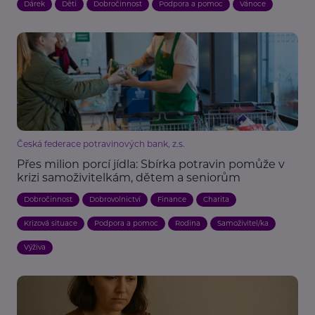
Dárek
Děti
Dobročinnost
Podpora a pomoc
Vánoce
Česká federace potravinových bank, z.s.
Přes milion porcí jídla: Sbírka potravin pomůže v
krizi samoživitelkám, dětem a seniorům
Dobročinnost
Dobrovolnictví
Finance
Charita
Krizová situace
Podpora a pomoc
Rodina
Samoživitel/ka
Výživa