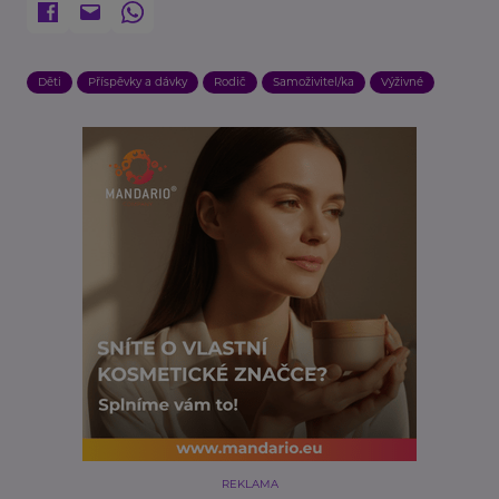
Děti
Příspěvky a dávky
Rodič
Samoživitel/ka
Výživné
REKLAMA