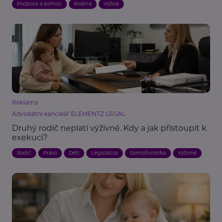
Podpora a pomoc
Rodina
Výživa
Reklama
Advokátní kancelář ELEMENTZ LEGAL
Druhý rodič neplatí výživné. Kdy a jak přistoupit k
exekuci?
Rodič
Právo
Děti
Legislativa
Samoživitel/ka
Výživné