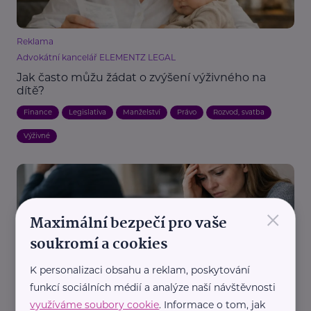
Reklama
Advokátní kancelář ELEMENTZ LEGAL
Jak často můžu žádat o zvýšení výživného na
dítě?
Finance
Legislativa
Manželství
Právo
Rozvod, svatba
Výživné
×
Maximální bezpečí pro vaše
soukromí a cookies
K personalizaci obsahu a reklam, poskytování
Reklama
funkcí sociálních médií a analýze naší návštěvnosti
Advokátní kancelář ELEMENTZ LEGAL
využíváme soubory cookie
. Informace o tom, jak
Otec nepřiznává příjmy, jaké výživné na dítě