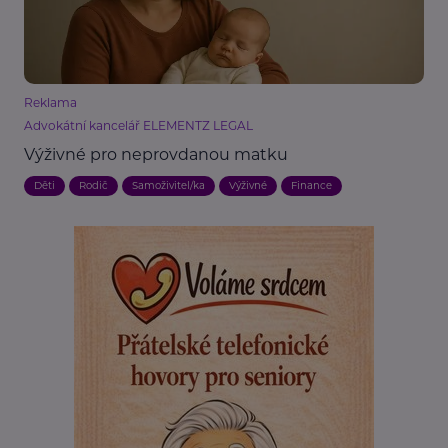
Reklama
Advokátní kancelář ELEMENTZ LEGAL
Výživné pro neprovdanou matku
Děti
Rodič
Samoživitel/ka
Výživné
Finance