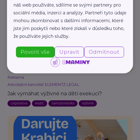
náš web používáte, sdílíme se svými partnery pro
dostanu?
sociální média, inzerci a analýzy. Partneři tyto údaje
Děti
Legislativa
Právo
Výživné
mohou zkombinovat s dalšími informacemi, které
jste jim poskytli nebo které získali v důsledku toho,
že používáte jejich služby.
Povolit vše
Upravit
Odmítnout
Reklama
Advokátní kancelář ELEMENTZ LEGAL
Jak vymáhat výživné na děti exekucí?
Legislativa
Rodič
Samoživitel/ka
Výživné