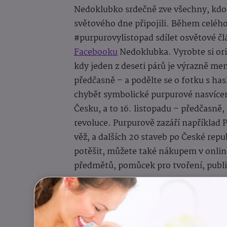
Nedoklubko srdečně zve všechny, kdo c
světového dne připojili. Během celéh
#purpurovylistopad sdílet osvětové č
Facebooku
Nedoklubka. Vyrobte si ori
kdy jeden z deseti párů je výrazně me
předčasně – a podělte se o fotku s h
chybět symbolické purpurové nasvíce
Česku, a to 16. listopadu – předčasn
revoluce. Purpurově zazáří například
věž, a dalších 20 staveb po České rep
potěšit, můžete také nákupem v onli
předmětů, pomůcek pro tvoření, publ
Láskyplná péče podlože
K oslavám světového dne patří již po