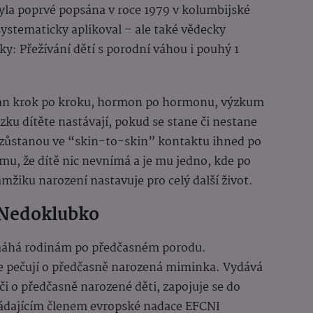
yla poprvé popsána v roce 1979 v kolumbijské
stematicky aplikoval – ale také vědecky
ky: Přežívání dětí s porodní váhou i pouhý 1
an krok po kroku, hormon po hormonu, výzkum
ku dítěte nastávají, pokud se stane či nestane
ě zůstanou ve “skin-to-skin” kontaktu ihned po
mu, že dítě nic nevnímá a je mu jedno, kde po
mžiku narození nastavuje pro celý další život.
 Nedoklubko
máhá rodinám po předčasném porodu.
de pečují o předčasně narozená miminka. Vydává
éči o předčasně narozené děti, zapojuje se do
ádajícím členem evropské nadace EFCNI