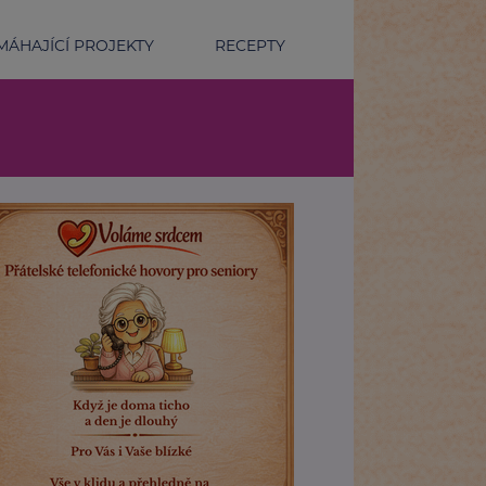
ÁHAJÍCÍ PROJEKTY
RECEPTY
péče o nezralé novorozence spočívá v kontaktu s matkou.