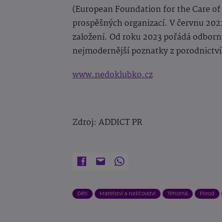
(European Foundation for the Care of
prospěšných organizací. V červnu 2022
založení. Od roku 2023 pořádá odbo
nejmodernější poznatky z porodnictví 
www.nedoklubko.cz
Zdroj: ADDICT PR
Děti
Mateřství a rodičovství
Těhotná
Porod