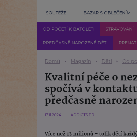
SOUTĚŽE
BAZAR S OBLEČENÍM
OD POČETÍ K BATOLETI
STRAVOVÁNÍ
PŘEDČASNĚ NAROZENÉ DĚTI
PRENAT
Domů
Magazín
Děti
Od poč
Kvalitní péče o ne
spočívá v kontakt
předčasně narozený
17.11.2024
ADDICTS PR
Více než 13 milionů – tolik dětí každ