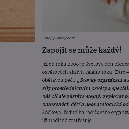
Zdroj: pixabay.com
Zapojit se může každý!
Již od roku 2008 je Světový den předč
osvětových aktivit celého roku. Záro
obětavou péči.
„Stovky organizací a s
síly prostřednictvím osvěty a speci
náš cíl ale zůstává stejný: zvyšovat
narozených dětí a neonatologická od
Žáčková, ředitelka rodičovské organi
již tradičně zastřešuje.