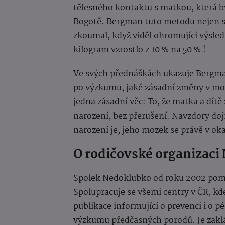
tělesného kontaktu s matkou, která b
Bogotě. Bergman tuto metodu nejen sy
zkoumal, když viděl ohromující výsled
kilogram vzrostlo z 10 % na 50 % !
Ve svých přednáškách ukazuje Bergm
po výzkumu, jaké zásadní změny v moz
jedna zásadní věc: To, že matka a dít
narození, bez přerušení. Navzdory doj
narození je, jeho mozek se právě v oka
O rodičovské organizaci
Spolek Nedoklubko od roku 2002 po
Spolupracuje se všemi centry v ČR, k
publikace informující o prevenci i o p
výzkumu předčasných porodů. Je zakl