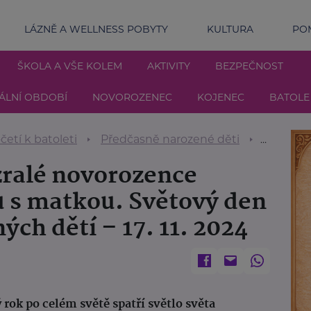
LÁZNĚ A WELLNESS POBYTY
KULTURA
POM
ŠKOLA A VŠE KOLEM
AKTIVITY
BEZPEČNOST
ÁLNÍ OBDOBÍ
NOVOROZENEC
KOJENEC
BATOLE
etí k batoleti
Předčasně narozené děti
Kvalitní 
zralé novorozence
u s matkou. Světový den
ch dětí – 17. 11. 2024
ý rok po celém světě spatří světlo světa