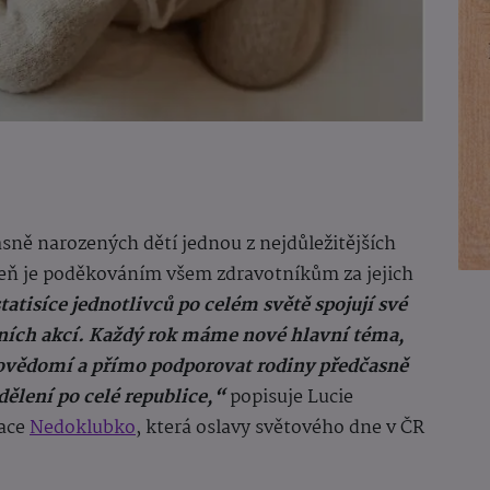
asně narozených dětí jednou z nejdůležitějších
veň je poděkováním všem zdravotníkům za jejich
tatisíce jednotlivců po celém světě spojují své
álních akcí. Každý rok máme nové hlavní téma,
 povědomí a přímo podporovat rodiny předčasně
dělení po celé republice,“
popisuje Lucie
zace
Nedoklubko
, která oslavy světového dne v ČR