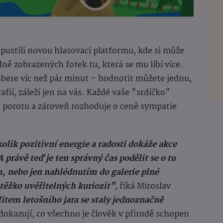
pustili novou hlasovací platformu, kde si může
ě zobrazených fotek tu, která se mu líbí více.
zabere víc než pár minut – hodnotit můžete jednu,
afií, záleží jen na vás. Každé vaše "srdíčko"
 porotu a zároveň rozhoduje o ceně sympatie
olik pozitivní energie a radosti dokáže akce
právě teď je ten správný čas podělit se o tu
m, nebo jen nahlédnutím do galerie plné
 těžko uvěřitelných kuriozit"
, říká Miroslav
item letošního jara se staly jednoznačně
dokazují, co všechno je člověk v přírodě schopen