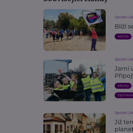
Spolek Uk
Blíží 
Aktivity
Spolek Uk
Jarní 
Připojt
Aktivity
Zajímavos
Spolek Uk
Již te
plane