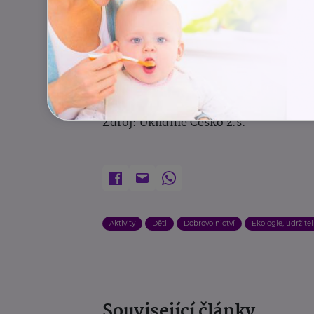
Hlasovat můžete až do konce června
z počítače, ale i z mobilního telefo
odpadků zanechali i krásné vzpomín
Zdroj: Ukliďme Česko z.s.
Aktivity
Děti
Dobrovolnictví
Ekologie, udržite
Související články