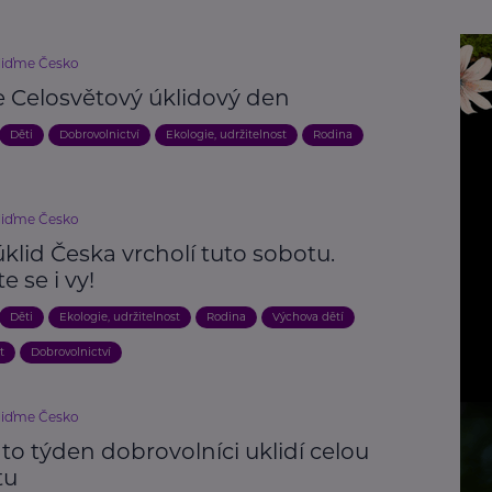
liďme Česko
se Celosvětový úklidový den
Děti
Dobrovolnictví
Ekologie, udržitelnost
Rodina
liďme Česko
úklid Česka vrcholí tuto sobotu.
e se i vy!
Děti
Ekologie, udržitelnost
Rodina
Výchova dětí
t
Dobrovolnictví
liďme Česko
nto týden dobrovolníci uklidí celou
tu