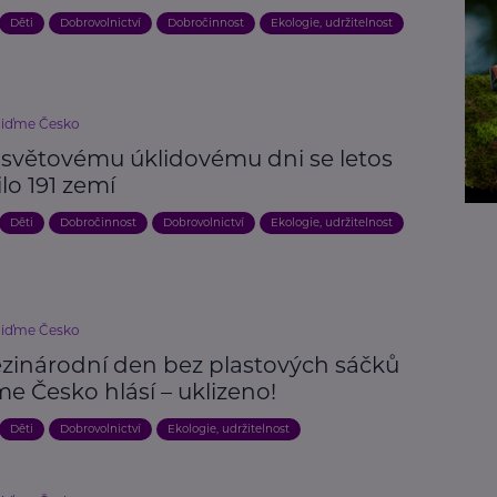
Děti
Dobrovolnictví
Dobročinnost
Ekologie, udržitelnost
liďme Česko
osvětovému úklidovému dni se letos
ilo 191 zemí
Děti
Dobročinnost
Dobrovolnictví
Ekologie, udržitelnost
liďme Česko
zinárodní den bez plastových sáčků
e Česko hlásí – uklizeno!
Děti
Dobrovolnictví
Ekologie, udržitelnost