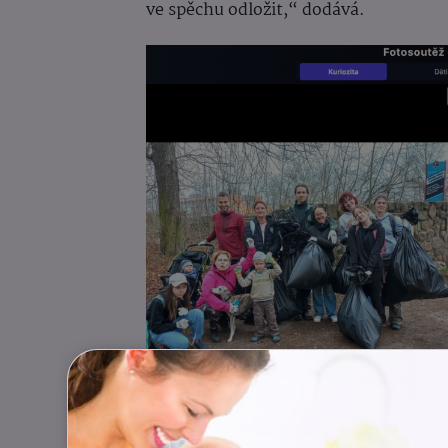
ve spěchu odložit,“ dodává.