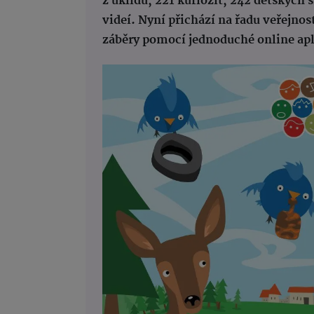
z úklidů, 221 kuriozit, 242 dětských 
videí. Nyní přichází na řadu veřejno
záběry pomocí jednoduché online apl