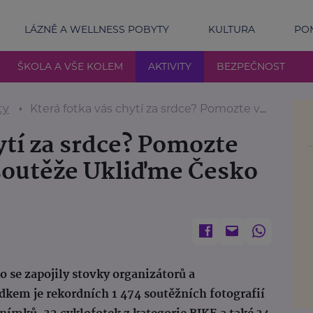
LÁZNĚ A WELLNESS POBYTY
KULTURA
POM
ŠKOLA A VŠE KOLEM
AKTIVITY
BEZPEČNOST
ty
Která fotka vás chytí za srdce? Pomozte vybrat vítěze fotosoutěže Ukliďme Česko 2025!
ytí za srdce? Pomozte
osoutěže Ukliďme Česko
 se zapojily stovky organizátorů a
edkem je rekordních 1 474 soutěžních fotografií