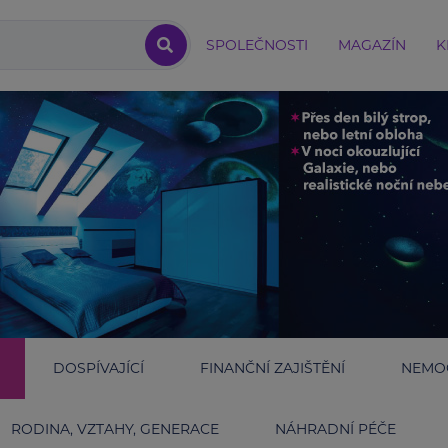
SPOLEČNOSTI
MAGAZÍN
K
DOSPÍVAJÍCÍ
FINANČNÍ ZAJIŠTĚNÍ
NEMOC
RODINA, VZTAHY, GENERACE
NÁHRADNÍ PÉČE