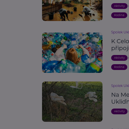
Aktivity
Rodina
Spolek Uk
K Cel
připoj
Aktivity
Rodina
Spolek Uk
Na Me
Ukliďm
Aktivity