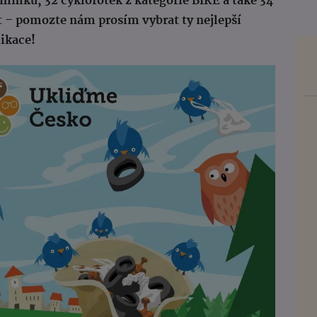
snímků, 32 cyklofotek z kategorie BIKE a také 34
st – pomozte nám prosím vybrat ty nejlepší
ikace!