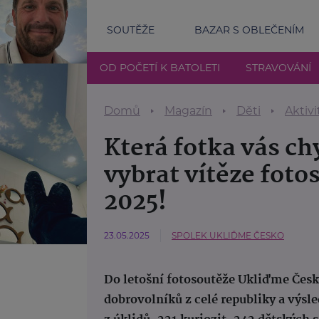
SOUTĚŽE
BAZAR S OBLEČENÍM
OD POČETÍ K BATOLETI
STRAVOVÁNÍ
Domů
Magazín
Děti
Aktivi
Která fotka vás ch
vybrat vítěze fot
2025!
23.05.2025
SPOLEK UKLIĎME ČESKO
Do letošní fotosoutěže Ukliďme Česko
dobrovolníků z celé republiky a výsl