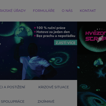
RAJSKÉ ÚŘADY
FORMULÁŘE
O NÁS
KONTAKT
I A POSTIŽENÍ
KRIZOVÉ SITUACE
SPOLUPRÁCE
ZAJÍMAVÉ