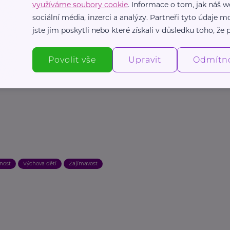
využíváme soubory cookie
. Informace o tom, jak náš w
 na
www.uklidmecesko.cz/hlasovani
, a to nejen
sociální média, inzerci a analýzy. Partneři tyto údaje
nu. Pomozte nám ocenit ty, kteří kromě úklidu
jste jim poskytli nebo které získali v důsledku toho, že p
ky!
Povolit vše
Upravit
Odmítn
lnost
Výchova dětí
Zajímavost