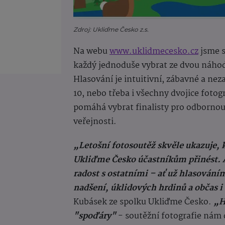
Zdroj: Ukliďme Česko z.s.
Na webu
www.uklidmecesko.cz
jsme s
každý jednoduše vybrat ze dvou náhodn
Hlasování je intuitivní, zábavné a ne
10, nebo třeba i všechny dvojice fotogr
pomáhá vybrat finalisty pro odbornou
veřejnosti.
„Letošní fotosoutěž skvěle ukazuje, k
Ukliďme Česko účastníkům přinést. A 
radost s ostatními – ať už hlasování
nadšení, úklidových hrdinů a občas i
Kubásek ze spolku Ukliďme Česko.
„H
"spoďáry"
- soutěžní fotografie nám 