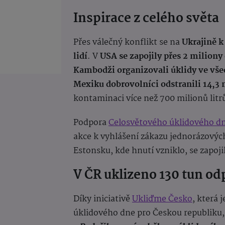
Inspirace z celého světa
Přes válečný konflikt se na
Ukrajině k
lidí
.
V
USA se zapojily přes 2 miliony
Kambodži organizovali úklidy ve vše
Mexiku dobrovolníci odstranili 14,3 
kontaminaci více než 700 milionů litr
Podpora
Celosvětového úklidového d
akce k vyhlášení zákazu jednorázový
Estonsku, kde hnutí vzniklo, se zapojil
V ČR uklizeno 130 tun o
Díky iniciativě
Ukliďme Česko
, která 
úklidového dne pro Českou republiku, 