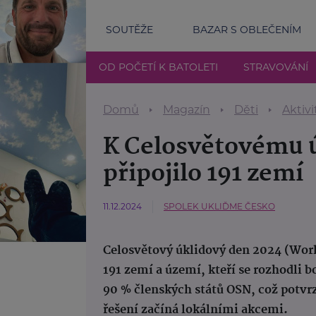
SOUTĚŽE
BAZAR S OBLEČENÍM
OD POČETÍ K BATOLETI
STRAVOVÁNÍ
Domů
Magazín
Děti
Aktivi
K Celosvětovému ú
připojilo 191 zemí
11.12.2024
SPOLEK UKLIĎME ČESKO
Celosvětový úklidový den 2024 (Worl
191 zemí a území, kteří se rozhodli b
90 % členských států OSN, což potvrz
řešení začíná lokálními akcemi.