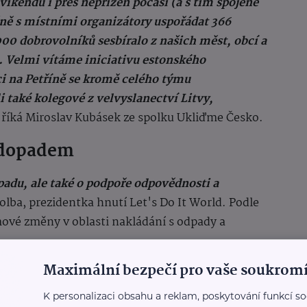
kendu i přes nepřízeň počasí (a s tím spojené
ně s místními organizátory uspořádat 366
000 dobrovolníků sesbíralo z našich měst, obcí a
. Velmi vítáme iniciativu estonského
kci na Petříně se kromě celého týmu
i také kolegové z velvyslanectví Litvy,
“
říká Miroslav Kubásek ze spolku Ukliďme Česko.
m dopadem
padu, ale také o podpoře odpovědnosti a
olba, prezidentka hnutí Let's Do It World. Podle
mové změny v oblasti nakládání s odpady a
Maximální bezpečí pro vaše soukromí
K personalizaci obsahu a reklam, poskytování funkcí so