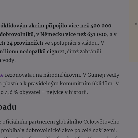
 úklidovým akcím připojilo více než 400 000
 dobrovolníků
, v
Německu více než 631 000
, a v
ch 24 provinciích
ve spolupráci s vládou. V
milionu nedopalků cigaret
, čímž zabránili
ů vody.
ne
rezonovala i na národní úrovni. V Guineji vedly
ch plastů a k pravidelným komunitním úklidům. V
o 4,6 % obyvatel – nejvíce v historii.
dpadu
je oficiálním partnerem globálního Celosvětového
probíhaly dobrovolnické akce po celé naší zemi.