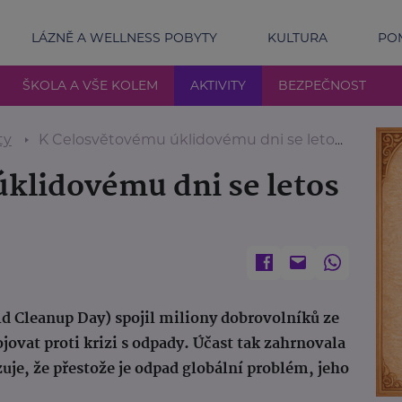
LÁZNĚ A WELLNESS POBYTY
KULTURA
POM
ŠKOLA A VŠE KOLEM
AKTIVITY
BEZPEČNOST
ty
K Celosvětovému úklidovému dni se letos připojilo 191 zemí
klidovému dni se letos
d Cleanup Day) spojil miliony dobrovolníků ze
ojovat proti krizi s odpady. Účast tak zahrnovala
uje, že přestože je odpad globální problém, jeho