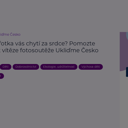
liďme Česko
fotka vás chytí za srdce? Pomozte
t vítěze fotosoutěže Ukliďme Česko
Děti
Dobrovolnictví
Ekologie, udržitelnost
Výchova dětí
t