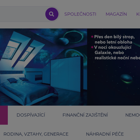
SPOLEČNOSTI
MAGAZÍN
K
DOSPÍVAJÍCÍ
FINANČNÍ ZAJIŠTĚNÍ
NEMOC
RODINA, VZTAHY, GENERACE
NÁHRADNÍ PÉČE