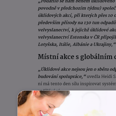
„Podařilo se nám během úklidového ví
povodně v předchozím týdnu) společ
úklidových akcí, při kterých přes 10 
především přírody na 130 tun odpadů
velvyslanectví, k jejichž úklidové a
velvyslanectví Estonska v ČR připojil
Lotyšska, Itálie, Albánie a Ukrajiny,
Místní akce s globální
„Úklidové akce nejsou jen o sběru od
budování spolupráce,“
uvedla Heidi S
ní má tento den sílu inspirovat systé
vzdělávání.
Cíl: Svět bez odpadu