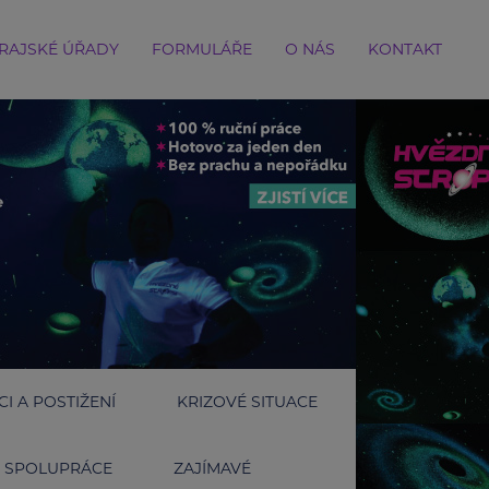
RAJSKÉ ÚŘADY
FORMULÁŘE
O NÁS
KONTAKT
I A POSTIŽENÍ
KRIZOVÉ SITUACE
SPOLUPRÁCE
ZAJÍMAVÉ