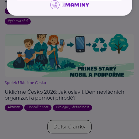
vyplácí
Aktivity
Děti
Dobrovolnictví
Ekologie, udržitelnost
Rodina
Výchova dětí
Spolek Ukliďme Česko
Ukliďme Česko 2026: Jak oslavit Den nevládních
organizací a pomoci přírodě?
Aktivity
Dobročinnost
Ekologie, udržitelnost
Další články