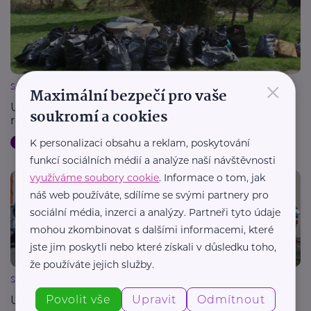
×
Spolek Ukliďme Česko
Maximální bezpečí pro vaše
Ukliďme Česko 2026: Zapojte se do boje o vodu i
soukromí a cookies
rekordního sběru mobilů
Aktivity
Dobrovolnictví
Ekologie, udržitelnost
Výchova dětí
K personalizaci obsahu a reklam, poskytování
funkcí sociálních médií a analýze naší návštěvnosti
využíváme soubory cookie
. Informace o tom, jak
náš web používáte, sdílíme se svými partnery pro
sociální média, inzerci a analýzy. Partneři tyto údaje
mohou zkombinovat s dalšími informacemi, které
jste jim poskytli nebo které získali v důsledku toho,
že používáte jejich služby.
Spolek Ukliďme Česko
Povolit vše
Upravit
Odmítnout
Ukliďme Česko a NEVAJGLUJ: Věrnost obcí se