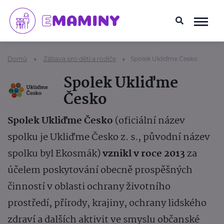
Domů
Zábava pro děti a rodiče
Spolek Ukliďme Česko
Spolek Ukliďme
Česko
Spolek Ukliďme Česko
(oficiální název
spolku je Ukliďme Česko z. s., původní název
spolku byl Ekosmák)
vznikl v roce 2013
za
účelem poskytování obecně prospěšných
činností v oblasti ochrany životního
prostředí, přírody, krajiny, ochrany lidského
zdraví a dalších aktivit ve smyslu občanské