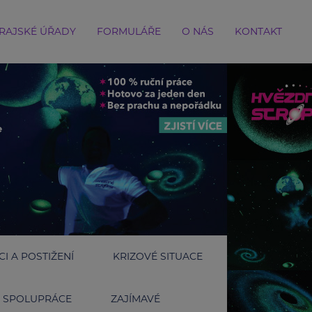
RAJSKÉ ÚŘADY
FORMULÁŘE
O NÁS
KONTAKT
I A POSTIŽENÍ
KRIZOVÉ SITUACE
SPOLUPRÁCE
ZAJÍMAVÉ