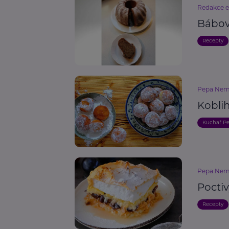
Redakce 
Bábov
Recepty
Pepa Nem
Kobli
Kuchař P
Pepa Nem
Pocti
Recepty