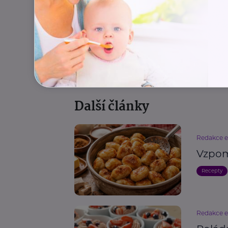
Recepty
Další články
Redakce 
Vzpom
Recepty
Redakce 