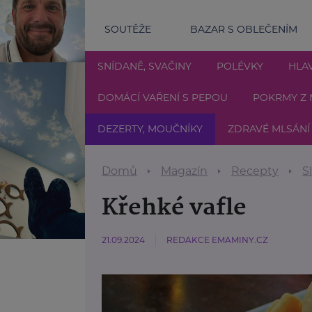
SOUTĚŽE
BAZAR S OBLEČENÍM
SNÍDANĚ, SVAČINY
POLÉVKY
HLAV
DOMÁCÍ VAŘENÍ S PEPOU
POKRMY Z 
DEZERTY, MOUČNÍKY
ZDRAVÉ MLSÁNÍ
Domů
Magazín
Recepty
S
Křehké vafle
21.09.2024
REDAKCE EMAMINY.CZ