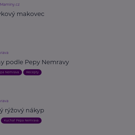
eMaminy.cz
kový makovec
rava
hy podle Pepy Nemravy
epa Nemrava
Recepty
rava
vý rýžový nákyp
Kuchař Pepa Nemrava