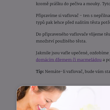
kromě prášku do pečiva a mouky. Tyt
Připravíme si vaflovač - ten
s nepřiln
typů pak lehce
před nalitím těsta
potř
Do připraveného vaflovače vlijeme těs
množství použitého těsta.
Jakmile jsou vafle upečené, ozdobíme
domácím džemem či marmeládou
a p
Tip:
Nemáte-li vaflovač, bude vám stač
Autor: redakce eMaminy