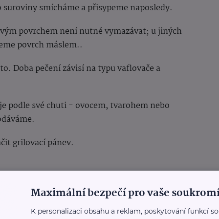
o suroviny smícháme a přisypeme naposledy.
avým povrchem není nutné vymazávat; u jiných
eme povrch máslem..
to. Doba pečení závisí na typu vaflovače a
 je podle své chuti - ovocem, tvarohem nebo
odáváme.
it grilovací pánev.
Maximální bezpečí pro vaše soukromí
K personalizaci obsahu a reklam, poskytování funkcí so