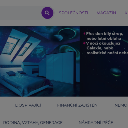
SPOLEČNOSTI
MAGAZÍN
K
DOSPÍVAJÍCÍ
FINANČNÍ ZAJIŠTĚNÍ
NEMOC
RODINA, VZTAHY, GENERACE
NÁHRADNÍ PÉČE