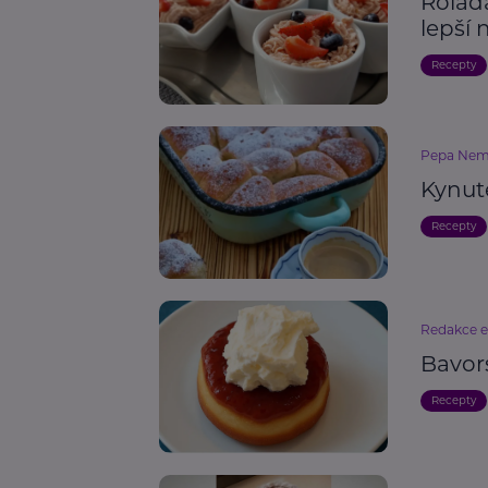
Roláda
lepší 
Recepty
Pepa Nem
Kynut
Recepty
Redakce 
Bavor
Recepty