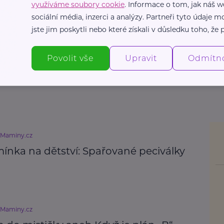
využíváme soubory cookie
. Informace o tom, jak náš w
sociální média, inzerci a analýzy. Partneři tyto údaje
jste jim poskytli nebo které získali v důsledku toho, že p
Povolit vše
Upravit
Odmítn
eMaminy.cz
ínka na dětství: Spařované peciválky
eMaminy.cz