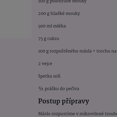
100 g polohrubé mouky
200 g hladké mouky
500 ml mléka
75 g cukru
100 g rozpuštěného másla + trochu na 
2 vejce
špetka soli
½ prášku do pečiva
Postup přípravy
Máslo rozpustíme v mikrovlnné troub