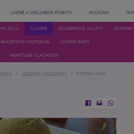
LÁZNĚ A WELLNESS POBYTY
KULTURA
POM
NÍ JÍDLA
SLADKÉ
ZELENINOVÉ SALÁTY
SEZÓNNÍ
MRAŽENÝCH POTRAVIN
DOBRÉ RADY
NEPEČENÉ SLADKOSTI
ladké
Dezerty, moučníky
Křehké vafle