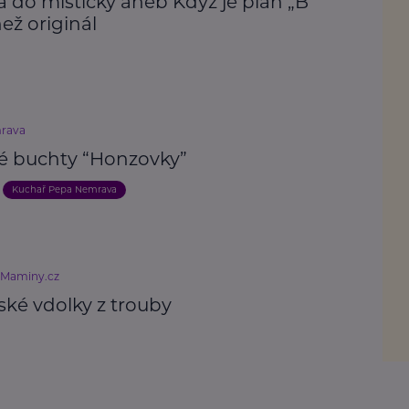
 do mističky aneb Když je plán „B“
než originál
rava
é buchty “Honzovky”
Kuchař Pepa Nemrava
eMaminy.cz
ské vdolky z trouby