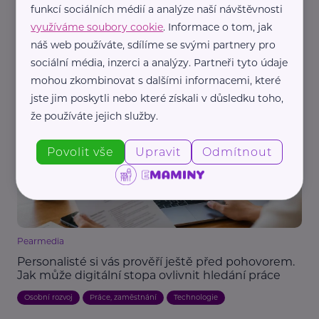
funkcí sociálních médií a analýze naší návštěvnosti
využíváme soubory cookie
. Informace o tom, jak
Reklama
Jobni.cz
náš web používáte, sdílíme se svými partnery pro
sociální média, inzerci a analýzy. Partneři tyto údaje
Jak si přivydělat na mateřské nebo rodičovské
bez ztráty nároku na dávky
mohou zkombinovat s dalšími informacemi, které
jste jim poskytli nebo které získali v důsledku toho,
Mateřství a rodičovství
Práce, zaměstnání
Žena
že používáte jejich služby.
Povolit vše
Upravit
Odmítnout
Pearmedia
Personalisté si vás prověří ještě před pohovorem.
Jak může digitální stopa ovlivnit hledání práce
Osobní rozvoj
Práce, zaměstnání
Technologie