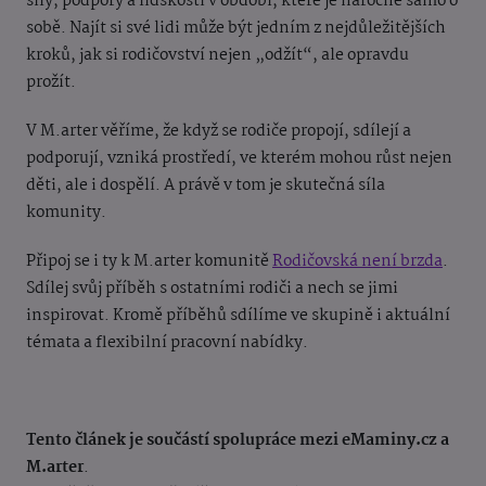
síly, podpory a lidskosti v období, které je náročné samo o
sobě. Najít si své lidi může být jedním z nejdůležitějších
kroků, jak si rodičovství nejen „odžít“, ale opravdu
prožít.
V M.arter věříme, že když se rodiče propojí, sdílejí a
podporují, vzniká prostředí, ve kterém mohou růst nejen
děti, ale i dospělí. A právě v tom je skutečná síla
komunity.
Připoj se i ty k M.arter komunitě
Rodičovská není brzda
.
Sdílej svůj příběh s ostatními rodiči a nech se jimi
inspirovat. Kromě příběhů sdílíme ve skupině i aktuální
témata a flexibilní pracovní nabídky.
Tento článek je součástí spolupráce mezi eMaminy.cz a
M.arter
.