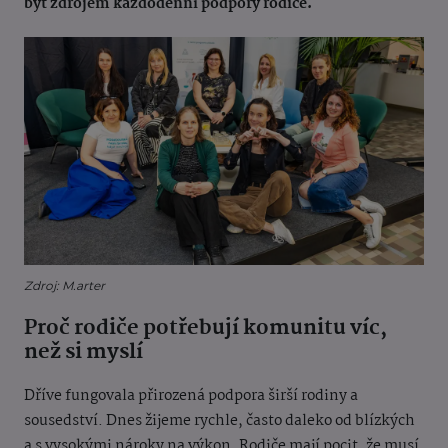
být zdrojem každodenní podpory rodiče.
Zdroj: M.arter
Proč rodiče potřebují komunitu víc,
než si myslí
Dříve fungovala přirozená podpora širší rodiny a
sousedství. Dnes žijeme rychle, často daleko od blízkých
a s vysokými nároky na výkon. Rodiče mají pocit, že musí