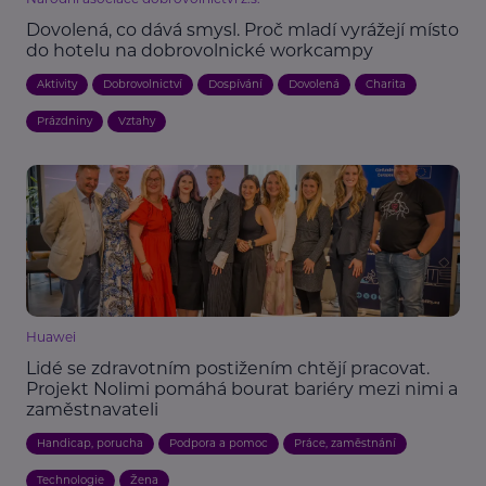
Dovolená, co dává smysl. Proč mladí vyrážejí místo
do hotelu na dobrovolnické workcampy
Aktivity
Dobrovolnictví
Dospívání
Dovolená
Charita
Prázdniny
Vztahy
Huawei
Lidé se zdravotním postižením chtějí pracovat.
Projekt Nolimi pomáhá bourat bariéry mezi nimi a
zaměstnavateli
Handicap, porucha
Podpora a pomoc
Práce, zaměstnání
Technologie
Žena