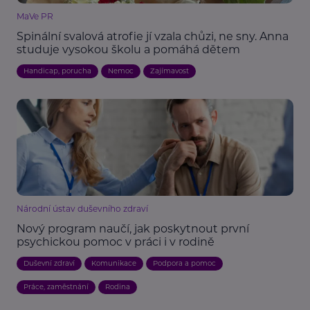
MaVe PR
Spinální svalová atrofie jí vzala chůzi, ne sny. Anna
studuje vysokou školu a pomáhá dětem
Handicap, porucha
Nemoc
Zajímavost
Národní ústav duševního zdraví
Nový program naučí, jak poskytnout první
psychickou pomoc v práci i v rodině
Duševní zdraví
Komunikace
Podpora a pomoc
Práce, zaměstnání
Rodina