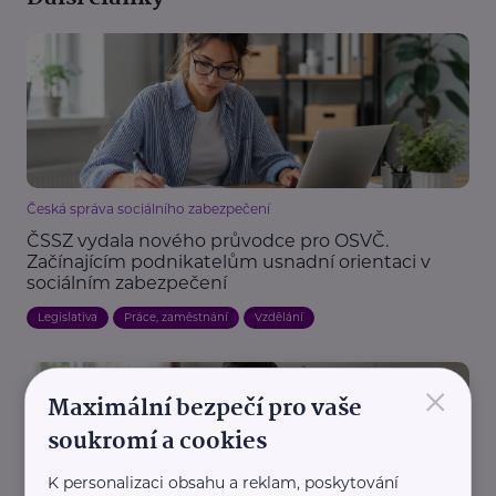
Česká správa sociálního zabezpečení
ČSSZ vydala nového průvodce pro OSVČ.
Začínajícím podnikatelům usnadní orientaci v
sociálním zabezpečení
Legislativa
Práce, zaměstnání
Vzdělání
×
Maximální bezpečí pro vaše
soukromí a cookies
K personalizaci obsahu a reklam, poskytování