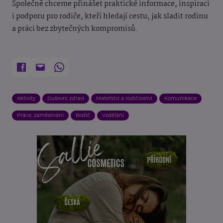
Společně chceme přinášet praktické informace, inspiraci
i podporu pro rodiče, kteří hledají cestu, jak sladit rodinu
a práci bez zbytečných kompromisů.
Aktivity
Duševní zdraví
Mateřství a rodičovství
Komunikace
Práce, zaměstnání
Rodič
Vzdělání