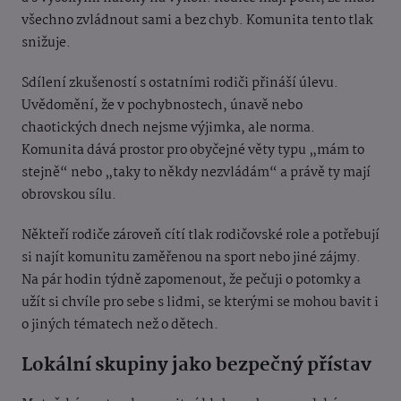
všechno zvládnout sami a bez chyb. Komunita tento tlak
snižuje.
Sdílení zkušeností s ostatními rodiči přináší úlevu.
Uvědomění, že v pochybnostech, únavě nebo
chaotických dnech nejsme výjimka, ale norma.
Komunita dává prostor pro obyčejné věty typu „mám to
stejně“ nebo „taky to někdy nezvládám“ a právě ty mají
obrovskou sílu.
Někteří rodiče zároveň cítí tlak rodičovské role a potřebují
si najít komunitu zaměřenou na sport nebo jiné zájmy.
Na pár hodin týdně zapomenout, že pečuji o potomky a
užít si chvíle pro sebe s lidmi, se kterými se mohou bavit i
o jiných tématech než o dětech.
Lokální skupiny jako bezpečný přístav