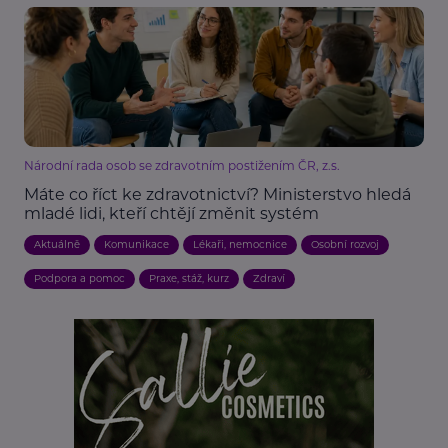
Národní rada osob se zdravotním postižením ČR, z.s.
Máte co říct ke zdravotnictví? Ministerstvo hledá
mladé lidi, kteří chtějí změnit systém
Aktuálně
Komunikace
Lékaři, nemocnice
Osobní rozvoj
Podpora a pomoc
Praxe, stáž, kurz
Zdraví