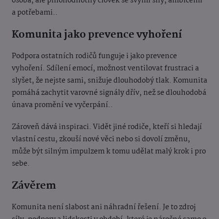
osoba, ale plnohodnotný člověk se svými sny, ambicemi
a potřebami..
Komunita jako prevence vyhoření
Podpora ostatních rodičů funguje i jako prevence
vyhoření. Sdílení emocí, možnost ventilovat frustraci a
slyšet, že nejste sami, snižuje dlouhodobý tlak. Komunita
pomáhá zachytit varovné signály dřív, než se dlouhodobá
únava promění ve vyčerpání..
Zároveň dává inspiraci. Vidět jiné rodiče, kteří si hledají
vlastní cestu, zkouší nové věci nebo si dovolí změnu,
může být silným impulzem k tomu udělat malý krok i pro
sebe.
Závěrem
Komunita není slabost ani náhradní řešení. Je to zdroj