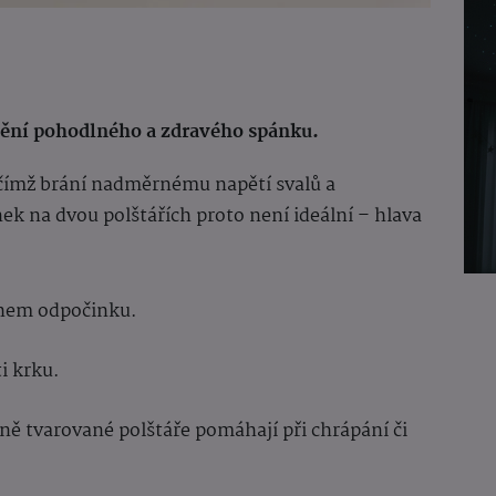
štění pohodlného a zdravého spánku.
, čímž brání nadměrnému napětí svalů a
k na dvou polštářích proto není ideální – hlava
ěhem odpočinku.
i krku.
ně tvarované polštáře pomáhají při chrápání či