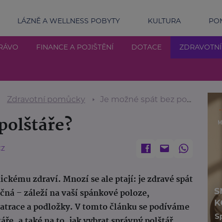
LÁZNĚ A WELLNESS POBYTY
KULTURA
POM
RÁVO
FINANCE A POJIŠTĚNÍ
DOTACE
ZDRAVOTN
Zdravotní pomůcky
Je možné spát bez polštáře?
polštáře?
CZ
ckému zdraví. Mnozí se ale ptají: je zdravé spát
ná – záleží na vaší spánkové poloze,
matrace a podložky. V tomto článku se podíváme
ře, a také na to, jak vybrat správný polštář,