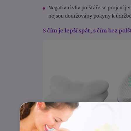
Negativní vliv polštáře se projeví 
nejsou dodržovány pokyny k údržbě (
S čím je lepší spát, s čím bez polš