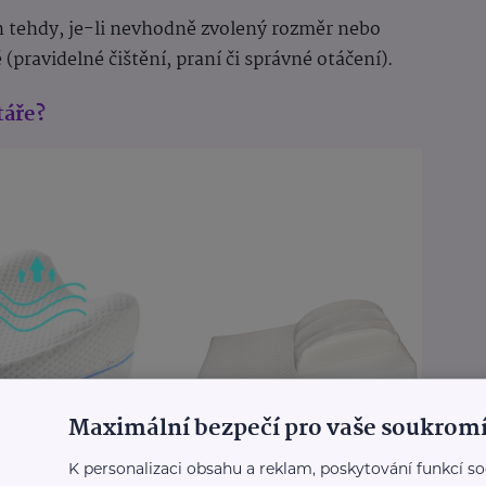
jen tehdy, je-li nevhodně zvolený rozměr nebo
pravidelné čištění, praní či správné otáčení).
táře?
Maximální bezpečí pro vaše soukromí
K personalizaci obsahu a reklam, poskytování funkcí so