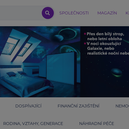
SPOLEČNOSTI
MAGAZÍN
K
DOSPÍVAJÍCÍ
FINANČNÍ ZAJIŠTĚNÍ
NEMOC
RODINA, VZTAHY, GENERACE
NÁHRADNÍ PÉČE