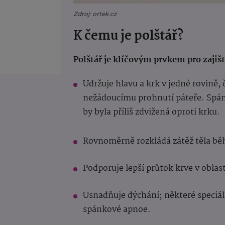
Zdroj: ortek.cz
K čemu je polštář?
Polštář je klíčovým prvkem pro zaji
Udržuje hlavu a krk v jedné rovině
nežádoucímu prohnutí páteře. Spáne
by byla příliš zdvižená oproti krku.
Rovnoměrně rozkládá zátěž těla b
Podporuje lepší průtok krve v oblast
Usnadňuje dýchání; některé speciál
spánkové apnoe.