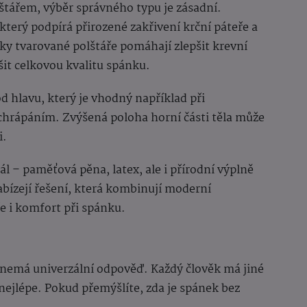
štářem, výběr správného typu je zásadní.
 který podpírá přirozené zakřivení krční páteře a
ky tvarované polštáře pomáhají zlepšit krevní
šit celkovou kvalitu spánku.
d hlavu, který je vhodný například při
chrápáním. Zvýšená poloha horní části těla může
i.
iál – paměťová pěna, latex, ale i přírodní výplně
bízejí řešení, která kombinují moderní
e i komfort při spánku.
“ nemá univerzální odpověď. Každý člověk má jiné
 nejlépe. Pokud přemýšlíte, zda je spánek bez