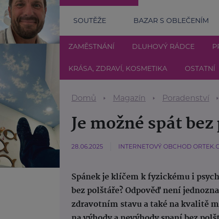
SOUTĚŽE
BAZAR S OBLEČENÍM
ZAMĚSTNÁNÍ
DLUHOVÝ RÁDCE
P
KRÁSA, ZDRAVÍ, KOSMETIKA
OSTATNÍ
Domů
Magazín
Poradenství
Je možné spát bez 
28.06.2025
INTERNETOVÝ OBCHOD ORTEK.
Spánek je klíčem k fyzickému i psychi
bez polštáře? Odpověď není jednoznač
zdravotním stavu a také na kvalitě 
na výhody a nevýhody spaní bez polštá