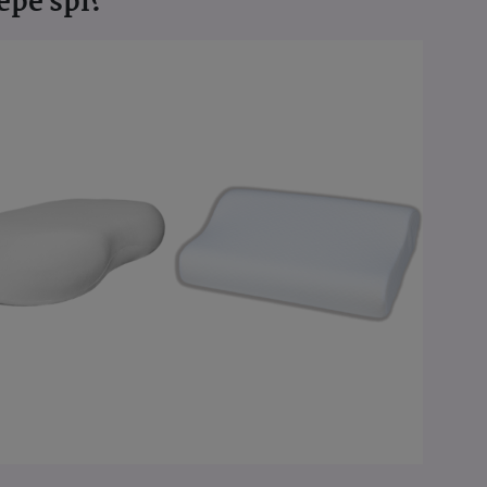
épe spí?