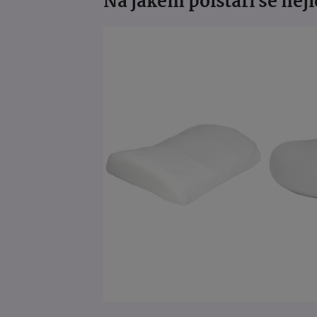
Na jakém polštáři se nejl