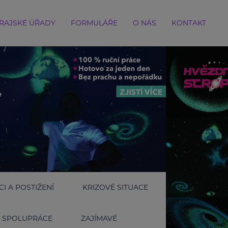
RAJSKÉ ÚŘADY
FORMULÁŘE
O NÁS
KONTAKT
I A POSTIŽENÍ
KRIZOVÉ SITUACE
SPOLUPRÁCE
ZAJÍMAVÉ