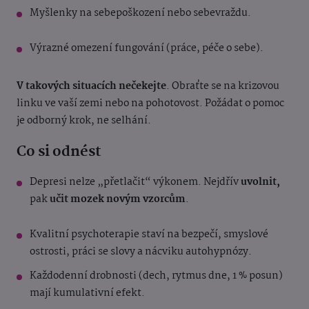
Myšlenky na sebepoškození nebo sebevraždu.
Výrazné omezení fungování (práce, péče o sebe).
V takových situacích nečekejte
. Obraťte se na krizovou
linku ve vaší zemi nebo na pohotovost. Požádat o pomoc
je odborný krok, ne selhání.
Co si odnést
Depresi nelze „přetlačit“ výkonem. Nejdřív
uvolnit,
pak
učit mozek novým vzorcům
.
Kvalitní psychoterapie staví na bezpečí, smyslové
ostrosti, práci se slovy a nácviku autohypnózy.
Každodenní drobnosti (dech, rytmus dne, 1 % posun)
mají kumulativní efekt.