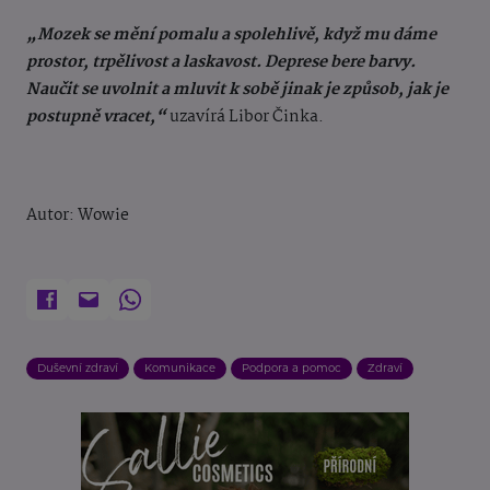
„Mozek se mění pomalu a spolehlivě, když mu dáme
prostor, trpělivost a laskavost. Deprese bere barvy.
Naučit se uvolnit a mluvit k sobě jinak je způsob, jak je
postupně vracet,“
uzavírá Libor Činka.
Autor: Wowie
Duševní zdraví
Komunikace
Podpora a pomoc
Zdraví