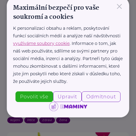
×
Maximální bezpečí pro vaše
soukromí a cookies
K personalizaci obsahu a reklam, poskytování
Další články
funkcí sociálních médií a analýze naší návštěvnosti
využíváme soubory cookie
. Informace o tom, jak
náš web používáte, sdílíme se svými partnery pro
sociální média, inzerci a analýzy. Partneři tyto údaje
mohou zkombinovat s dalšími informacemi, které
jste jim poskytli nebo které získali v důsledku toho,
že používáte jejich služby.
Reklama
Povolit vše
Upravit
Odmítnout
Renomé Clinic
Jak zpevnit prsa po kojení? Cesta zpět k
sebevědomí
Kojení
Péče
Zdraví
Žena