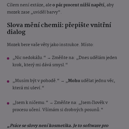
Cílem není extáze, ale
o pár procent nižší napětí
, aby
mozek zase „uviděl barvy“.
Slova mění chemii: přepište vnitřní
dialog
Mozek bere vaše věty jako instrukce. Místo:
„Nic nedokážu.“ → Změňte na: „Dnes udělám jeden
krok, který mi dává smysl.“
„Musím být v pohodě.“ → „
Mohu
udělat jednu věc,
která mi uleví.“
„Jsem k ničemu.“ → Změňte na: „Jsem člověk v
procesu učení. Všímám si drobných posunů.“
„Práce se slovy není kosmetika. Je to software pro