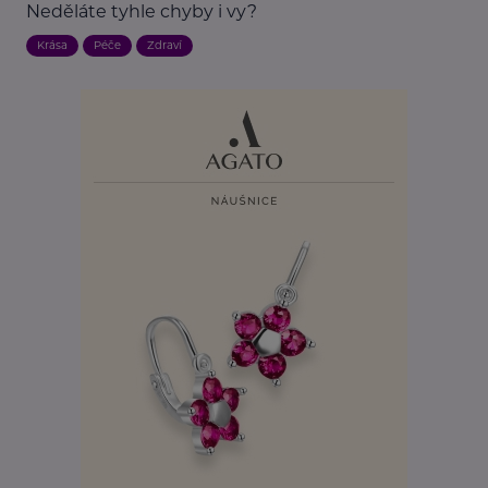
Neděláte tyhle chyby i vy?
Krása
Péče
Zdraví