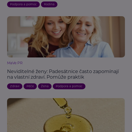
Podpora a pomoc
Rodina
MaVe PR
Neviditelné ženy: Padesátnice často zapomínají
na vlastní zdraví. Pomůže praktik
Zdraví
Péče
Žena
Podpora a pomoc