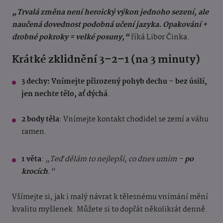
„Trvalá změna není heroický výkon jednoho sezení, ale
naučená dovednost podobná učení jazyka. Opakování +
drobné pokroky = velké posuny,“
říká Libor Činka.
Krátké zklidnění 3–2–1 (na 3 minuty)
3 dechy: Vnímejte přirozený pohyb dechu – bez úsilí,
jen nechte tělo, ať dýchá
.
2 body těla
: Vnímejte kontakt chodidel se zemí a váhu
ramen.
1 věta
:
„Teď dělám to nejlepší, co dnes umím –
po
krocích
.“
Všímejte si, jak i malý návrat k tělesnému vnímání mění
kvalitu myšlenek. Můžete si to dopřát několikrát denně.