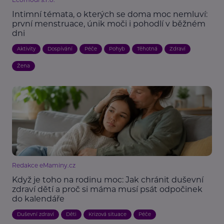
Intimní témata, o kterých se doma moc nemluví:
první menstruace, únik moči i pohodlí v běžném
dni
Aktivity
Dospívání
Péče
Pohyb
Těhotná
Zdraví
Žena
Redakce eMaminy.cz
Když je toho na rodinu moc: Jak chránit duševní
zdraví dětí a proč si máma musí psát odpočinek
do kalendáře
Duševní zdraví
Děti
Krizová situace
Péče