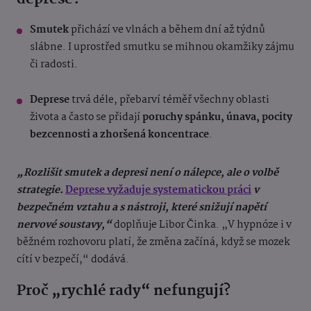
Smutek
přichází ve vlnách a během dní až týdnů
slábne. I uprostřed smutku se mihnou okamžiky zájmu
či radosti.
Deprese
trvá déle, přebarví téměř všechny oblasti
života a často se přidají
poruchy spánku, únava, pocity
bezcennosti a zhoršená koncentrace
.
„Rozlišit smutek a depresi není o nálepce, ale o volbě
strategie.
Deprese vyžaduje systematickou práci
v
bezpečném vztahu a s nástroji, které snižují napětí
nervové soustavy,“
doplňuje Libor Činka. „V hypnóze i v
běžném rozhovoru platí, že změna začíná, když se mozek
cítí v bezpečí,“ dodává.
Proč „rychlé rady“ nefungují?