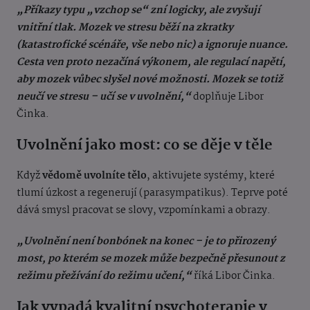
„
Příkazy typu „vzchop se“ zní logicky, ale zvyšují
vnitřní tlak. Mozek ve stresu běží na zkratky
(katastrofické scénáře, vše nebo nic) a ignoruje nuance.
Cesta ven proto nezačíná výkonem, ale regulací napětí,
aby mozek vůbec slyšel nové možnosti. Mozek se totiž
neučí ve stresu – učí se v uvolnění,“
doplňuje Libor
Činka.
Uvolnění jako most: co se děje v těle
Když
vědomě uvolníte tělo
, aktivujete systémy, které
tlumí úzkost a regenerují (parasympatikus). Teprve poté
dává smysl pracovat se slovy, vzpomínkami a obrazy.
„Uvolnění není bonbónek na konec – je to přirozený
most, po kterém se mozek může bezpečně přesunout z
režimu přežívání do režimu učení,“
říká Libor Činka.
Jak vypadá kvalitní psychoterapie v