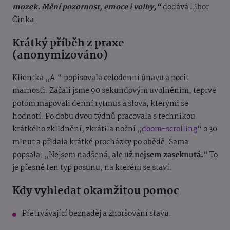
mozek. Mění pozornost, emoce i volby,“
dodává Libor
Činka.
Krátký příběh z praxe
(anonymizováno)
Klientka „A.“ popisovala celodenní únavu a pocit
marnosti. Začali jsme 90 sekundovým uvolněním, teprve
potom mapovali denní rytmus a slova, kterými se
hodnotí. Po dobu dvou týdnů pracovala s technikou
krátkého zklidnění, zkrátila noční „
doom-scrolling
“ o 30
minut a přidala krátké procházky po obědě. Sama
popsala: „Nejsem nadšená, ale u
ž nejsem zaseknutá.
“ To
je přesně ten typ posunu, na kterém se staví.
Kdy vyhledat okamžitou pomoc
Přetrvávající beznaděj a zhoršování stavu.