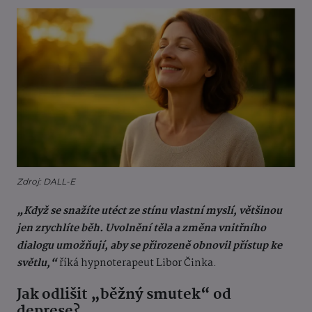
Zdroj: DALL-E
„Když se snažíte utéct ze stínu vlastní myslí, většinou
jen zrychlíte běh. Uvolnění těla a změna vnitřního
dialogu umožňují, aby se přirozeně obnovil přístup ke
světlu,“
říká hypnoterapeut Libor Činka.
Jak odlišit „běžný smutek“ od
deprese?