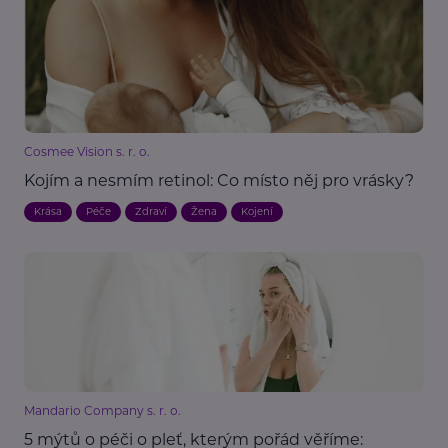
Cosmee Vision s. r. o.
Kojím a nesmím retinol: Co místo něj pro vrásky?
Krása
Péče
Zdraví
Žena
Kojení
Mandario Company s. r. o.
5 mýtů o péči o pleť, kterým pořád věříme: