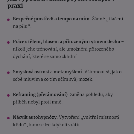
praxi
Bezpečné prostředí a tempo na míru
. Žádné „tlačení
na pilu“.
Práce s tělem, hlasem a přirozeným rytmem dechu
–
nikoli jeho trénování, ale umožnění přirozeného
dýchání, které se samo zklidní.
Smyslová ostrost a metamyšlení
. Všimnout si, jak o
sobě mluvím a co tím učím svůj mozek.
Reframing (přerámování)
. Změna pohledu, aby
příběh nebyl proti mně.
Nácvik autohypnózy
. Vytvoření „vnitřní místnosti
klidu“, kam se lze kdykoli vrátit.